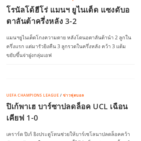
โรนัลโด้ฮีโร่ แมนฯ ยูไนเต็ด แซงดับอ
ตาลันต้าครึ่งหลัง 3-2
แมนฯยูไนเต็ดโกงความตาย หลังโดนอตาลันต้านำ 2 ลูกใน
ครึ่งแรก แต่มารัวยิงคืน 3 ลูกรวดในครึ่งหลัง คว้า 3 แต้ม
ขยับขึ้นจ่าฝูงกลุ่มเอฟ
UEFA CHAMPIONS LEAGUE
/
ข่าวฟุตบอล
ปิเก้พาเฮ บาร์ซาปลดล็อค UCL เฉือน
เคียฟ 1-0
เคราร์ด ปิเก้ ยิงประตูโทนช่วยให้บาร์เซโลนาปลดล็อคคว้า