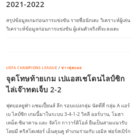
2021-2022
สรุปข้อมูลเกมก่อนการแข่งขัน รายชื่อนักเตะ วิเคราะห์ผู้เล่น
วิเคราะห์ข้อมูลก่อนการแข่งขัน ผู้เล่นตัวจริงที่จะลงเตะ
UEFA CHAMPIONS LEAGUE
/
ข่าวฟุตบอล
จุดโทษท้ายเกม เปแอสเชโดนไลป์ซิก
ไล่เจ๊าทดเจ็บ 2-2
ฟุตบอลยูฟ่า แชมเปี้ยนส์ ลีก รอบแบ่งกลุ่ม นัดที่สี่ กลุ่ม A แอร์
เบ ไลป์ซิก เกมนี้มาในระบบ 3-4-1-2 วิลลี ออร์บาน, โมฮา
เหม็ด ซิมาคาน และ จัสโก กาวาร์ดิโอล์ ยืนเป็นสามแนวรับ
โดยมี คริสโตเฟอร์ เอ็นคุนคู ทำเกมร่วมกับ เอมิล ฟอร์สเบิร์ก