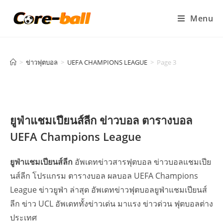
Menu
>
ข่าวฟุตบอล
>
UEFA CHAMPIONS LEAGUE
>
Page 3
ยูฟ่าแชมเปียนส์ลีก ข่าวบอล ตารางบอล
UEFA Champions League
ยูฟ่าแชมเปียนส์ลีก
อัพเดทข่าวสารฟุตบอล ข่าวบอลแชมเปีย
นส์ลีก โปรแกรม ตารางบอล ผลบอล UEFA Champions
League ข่าวยูฟ่า ล่าสุด อัพเดทข่าวฟุตบอลยูฟ่าแชมเปียนส์
ลีก ข่าว UCL อัพเดททั้งข่าวเด่น มาแรง ข่าวด่วน ฟุตบอลต่าง
ประเทศ