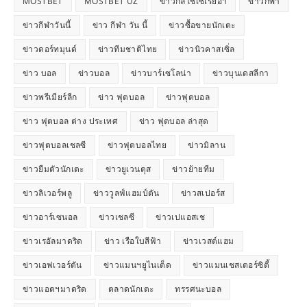
MOSTBET
MOSTBET UZ
ข่าวกัลโช่เซเรียอา
ข่าวกีฬา
ข่าวกีฬาวันนี้
ข่าว กีฬา วัน นี้
ข่าวซื้อขายนักเตะ
ข่าวดอร์ทมุนด์
ข่าวทีมชาติไทย
ข่าวนิวคาสเซิ่ล
ข่าว บอล
ข่าวบอล
ข่าวบาร์เซโลน่า
ข่าวบุนเดสลีกา
ข่าวพรีเมียร์ลีก
ข่าว ฟุตบอล
ข่าวฟุตบอล
ข่าว ฟุตบอล ต่าง ประเทศ
ข่าว ฟุตบอล ล่าสุด
ข่าวฟุตบอลเชลซี
ข่าวฟุตบอลไทย
ข่าวมิลาน
ข่าวยืมตัวนักเตะ
ข่าวยูเวนตุส
ข่าวย้ายทีม
ข่าวลิเวอร์พลู
ข่าววูลฟ์แฮมป์ตัน
ข่าวสเปอร์ส
ข่าวอาร์เซนอล
ข่าวเชลซี
ข่าวเปแอสเช
ข่าวเรอัลมาดริด
ข่าว เรือใบสีฟ้า
ข่าวเวสต์แฮม
ข่าวเอฟเวอร์ตัน
ข่าวแมนฯยูไนเต็ด
ข่าวแมนเชสเตอร์ซิตี้
ข่าวแอตฯมาดริด
ตลาดนักเตะ
ทรรศนะบอล