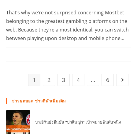
That’s why we’re not surprised concerning Mostbet
belonging to the greatest gambling platforms on the
web. Because they’re almost identical, you can switch
between playing upon desktop and mobile phone…
1
2
3
4
…
6
ข่าวฟุตบอล ข่าวกีฬาเพิ่มเติม
บาเยิร์นยังยืนยัน “ปาลินญ่า” เป้าหมายอันดับหนึ่ง