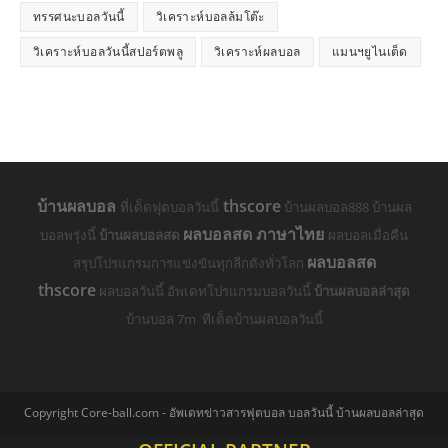
ทรรศนะบอลวันนี้
วิเคราะห์บอลล้มโต๊ะ
วิเคราะห์บอลวันนี้สปอร์ตพลู
วิเคราะห์ผลบอล
แมนฯยูไนเต็ด
บ้านผลบอล
thscore
ที่เด็ดฟุตบอลวันนี้
บ้านผลบอล888 บ้านผล
ผลบอลสด ภาษาไทย
บอลพรุ่งนี้
บ้านผลบอลสด
ผลบอลเมื่อคืน
ผลบอลสด
สรุปโปรแกรมการแข่งขันทุกลีกดังทั่วโลก
thscore
ผลบอลวันนี้ อัพเดทโปรแกรมบอลวันนี้
บ้านผลบอลล่าสุด
บ้านบอล 7m ทีเด็ดบ้านผลบอลวันนี้
Copyright Core-ball.com - อัพเดทข่าวสารฟุตบอล บอลวันนี้ บ้านผลบอลล่าสุด