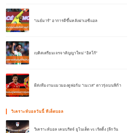
“เนย์มาร์” อาการดีขึ้นหลังผ่าเอซีแอล
เบติสเตรียมเจรจาสัญญาใหม่ “อิสโก้”
ผีส่งทีมงานแมวมองดูฟอร์ม “เนเวส” ดาวรุ่งเบนฟิก้า
วิเคราะห์บอลวันนี้ ทีเด็ดบอล
วิเคราะห์บอล เคมบริดจ์ ยูไนเต็ด vs เร้ดดิ้ง [ลีกวัน