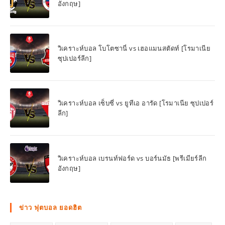
อังกฤษ]
วิเคราะห์บอล โบโตซานี่ vs เฮอแมนสตัดท์ [โรมาเนีย
ซุปเปอร์ลีก]
วิเคราะห์บอล เซ็บซี่ vs ยูทีเอ อารัด [โรมาเนีย ซุปเปอร์
ลีก]
วิเคราะห์บอล เบรนท์ฟอร์ด vs บอร์นมัธ [พรีเมียร์ลีก
อังกฤษ]
ข่าว ฟุตบอล ยอดฮิต