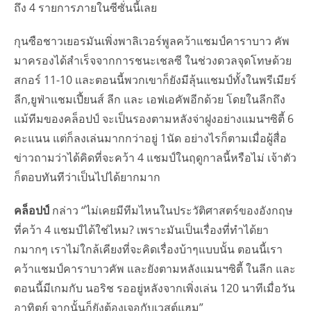
ถึง 4 รายการภายในซีซั่นนี้เลย
กุนซือชาวเยอรมันเพิ่งพาลิเวอร์พูลคว้าแชมป์คาราบาว คัพ
มาครองได้สำเร็จจากการชนะเชลซี ในช่วงดวลจุดโทษด้วย
สกอร์ 11-10 และตอนนี้พวกเขาก็ยังมีลุ้นแชมป์ทั้งในพรีเมียร์
ลีก,ยูฟ่าแชมเปี้ยนส์ ลีก และ เอฟเอคัพอีกด้วย โดยในลีกถึง
แม้ทีมของคล็อปป์ จะเป็นรองตามหลังจ่าฝูงอย่างแมนฯซิตี้ 6
คะแนน แต่ก็ลงเล่นมากกว่าอยู่ 1นัด อย่างไรก็ตามเมื่อผู้สื่อ
ข่าวถามว่าได้คิดที่จะคว้า 4 แชมป์ในฤดูกาลนี้หรือไม่ เจ้าตัว
ก็ตอบทันทีว่าเป็นไปได้ยากมาก
คล็อปป์
กล่าว “ไม่เคยมีทีมไหนในประวัติศาสตร์ของอังกฤษ
ที่คว้า 4 แชมป์ได้ใช่ไหม? เพราะมันเป็นเรื่องที่ทำได้ยา
กมากๆ เราไม่ใกล้เคียงที่จะคิดเรื่องบ้าๆแบบนั้น ตอนนี้เรา
คว้าแชมป์คาราบาวคัพ และยังตามหลังแมนฯซิตี้ ในลีก และ
ตอนนี้มีเกมกับ นอริช รออยู่หลังจากเพิ่งเล่น 120 นาทีเมื่อวัน
อาทิตย์ จากนั้นก็ยังต้องเจอกับเวสต์แฮม”