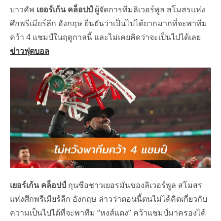
บาวคัพ
เยอร์เก้น คล็อปป์
ผู้จัดการทีมลิเวอร์พูล สโมสรแห่ง
ศึกพรีเมียร์ลีก อังกฤษ ยืนยันว่าเป็นไปได้ยากมากที่จะพาทีม
คว้า 4 แชมป์ในฤดูกาลนี้ และไม่เคยคิดว่าจะเป็นไปได้เลย
ข่าวฟุตบอล
เยอร์เก้น คล็อปป์
กุนซือชาวเยอรมันของลิเวอร์พูล สโมสร
แห่งศึกพรีเมียร์ลีก อังกฤษ ล่าวว่าตอนนี้ตนไม่ได้คิดเกี่ยวกับ
ความเป็นไปได้ที่จะพาทีม “หงส์แดง” คว้าแชมป์มาครองได้