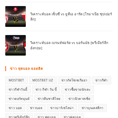
วิเคราะห์บอล เซ็บซี่ vs ยูทีเอ อารัด [โรมาเนีย ซุปเปอร์
ลีก]
วิเคราะห์บอล เบรนท์ฟอร์ด vs บอร์นมัธ [พรีเมียร์ลีก
อังกฤษ]
ข่าว ฟุตบอล ยอดฮิต
MOSTBET
MOSTBET UZ
ข่าวกัลโช่เซเรียอา
ข่าวกีฬา
ข่าวกีฬาวันนี้
ข่าว กีฬา วัน นี้
ข่าวซื้อขายนักเตะ
ข่าวดอร์ทมุนด์
ข่าวทีมชาติไทย
ข่าวนิวคาสเซิ่ล
ข่าว บอล
ข่าวบอล
ข่าวบาร์เซโลน่า
ข่าวบุนเดสลีกา
ข่าวพรีเมียร์ลีก
ข่าว ฟุตบอล
ข่าวฟุตบอล