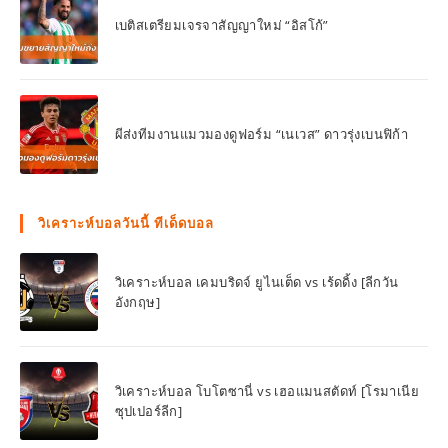
เบติสเตรียมเจรจาสัญญาใหม่ “อิสโก้”
ผีส่งทีมงานแมวมองดูฟอร์ม “เนเวส” ดาวรุ่งเบนฟิก้า
วิเคราะห์บอลวันนี้ ทีเด็ดบอล
วิเคราะห์บอล เคมบริดจ์ ยูไนเต็ด vs เร้ดดิ้ง [ลีกวัน
อังกฤษ]
วิเคราะห์บอล โบโตซานี่ vs เฮอแมนสตัดท์ [โรมาเนีย
ซุปเปอร์ลีก]