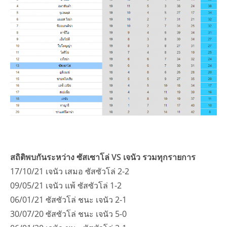
สถิติพบกันระหว่าง ซัสเซาโล่ VS เจนัว รวมทุกรายการ
17/10/21 เจนัว เสมอ ซัสซัวโล่ 2-2
09/05/21 เจนัว แพ้ ซัสซัวโล่ 1-2
06/01/21 ซัสซัวโล่ ชนะ เจนัว 2-1
30/07/20 ซัสซัวโล่ ชนะ เจนัว 5-0