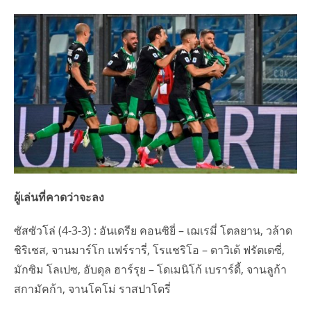
ผู้เล่นที่คาดว่าจะลง
ซัสซัวโล่ (4-3-3) : อันเดรีย คอนซิยี่ – เฌเรมี่ โตลยาน, วล้าด
ชิริเชส, จานมาร์โก แฟร์รารี่, โรแชริโอ – ดาวิเด้ ฟรัตเตซี่,
มักซิม โลเปซ, อับดุล ฮาร์รุย – โดเมนิโก้ เบราร์ดี้, จานลูก้า
สกามัคก้า, จานโคโม่ ราสปาโดรี่