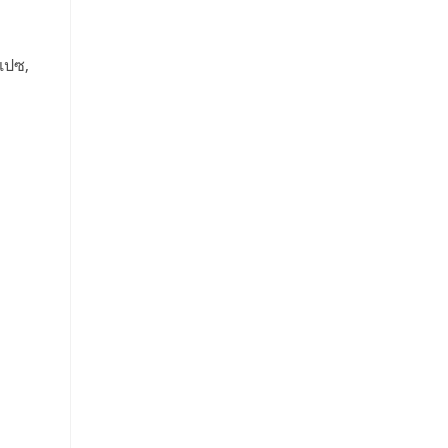
ลเปซ,