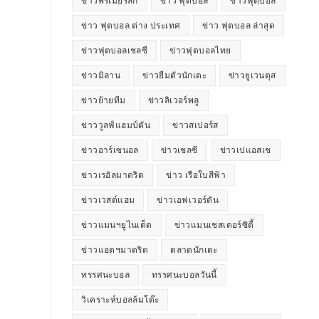
ข่าวพรีเมียร์ลีก
ข่าว ฟุตบอล
ข่าวฟุตบอล
ข่าว ฟุตบอล ต่าง ประเทศ
ข่าว ฟุตบอล ล่าสุด
ข่าวฟุตบอลเชลซี
ข่าวฟุตบอลไทย
ข่าวมิลาน
ข่าวยืมตัวนักเตะ
ข่าวยูเวนตุส
ข่าวย้ายทีม
ข่าวลิเวอร์พลู
ข่าววูลฟ์แฮมป์ตัน
ข่าวสเปอร์ส
ข่าวอาร์เซนอล
ข่าวเชลซี
ข่าวเปแอสเช
ข่าวเรอัลมาดริด
ข่าว เรือใบสีฟ้า
ข่าวเวสต์แฮม
ข่าวเอฟเวอร์ตัน
ข่าวแมนฯยูไนเต็ด
ข่าวแมนเชสเตอร์ซิตี้
ข่าวแอตฯมาดริด
ตลาดนักเตะ
ทรรศนะบอล
ทรรศนะบอลวันนี้
วิเคราะห์บอลล้มโต๊ะ