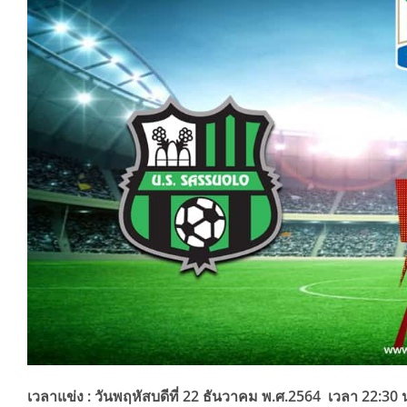
เวลาแข่ง : วันพฤหัสบดีที่ 22 ธันวาคม พ.ศ.2564 เวลา 22:30 