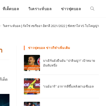
ทีเด็ดบอล
วิเคราะห์บอล
ข่าวฟุตบอล
>
วิเคราะห์บอล [ กัลโช่ เซเรียอา อิตาลี 2021/2022 ] ซัสเซาโล่ VS โบโลญญ่า
ข่าวฟุตบอล ข่าวกีฬาเพิ่มเติม
า
บาเยิร์นยังยืนยัน “ปาลินญ่า” เป้าหมาย
อันดับหนึ่ง
ีเด็ด
“เนย์มาร์” อาการดีขึ้นหลังผ่าเอซีแอล