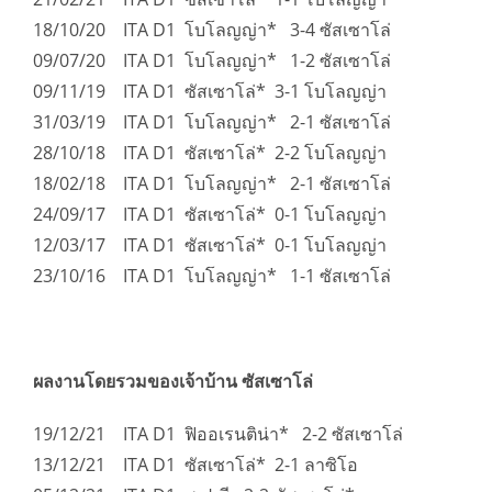
18/10/20 ITA D1 โบโลญญ่า* 3-4 ซัสเซาโล่
09/07/20 ITA D1 โบโลญญ่า* 1-2 ซัสเซาโล่
09/11/19 ITA D1 ซัสเซาโล่* 3-1 โบโลญญ่า
31/03/19 ITA D1 โบโลญญ่า* 2-1 ซัสเซาโล่
28/10/18 ITA D1 ซัสเซาโล่* 2-2 โบโลญญ่า
18/02/18 ITA D1 โบโลญญ่า* 2-1 ซัสเซาโล่
24/09/17 ITA D1 ซัสเซาโล่* 0-1 โบโลญญ่า
12/03/17 ITA D1 ซัสเซาโล่* 0-1 โบโลญญ่า
23/10/16 ITA D1 โบโลญญ่า* 1-1 ซัสเซาโล่
ผลงานโดยรวมของเจ้าบ้าน ซัสเซาโล่
19/12/21 ITA D1 ฟิออเรนติน่า* 2-2 ซัสเซาโล่
13/12/21 ITA D1 ซัสเซาโล่* 2-1 ลาซิโอ