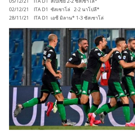
05/12/21 ITA D1 สเปเซีย 2-2 ซัสเซาโล่*
02/12/21 ITA D1 ซัสเซาโล่ 2-2 นาโปลี*
28/11/21 ITA D1 เอซี มิลาน* 1-3 ซัสเซาโล่