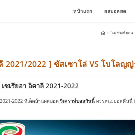
หน้าแรก
ผลบอลสด
>
วิเคราะห์บอล
ตาลี 2021/2022 ] ซัสเซาโล่ VS โบโลญญ่
 เซเรียอา อิตาลี 2021-2022
ลี 2021-2022 ทีเด็ดบ้านผลบอล
วิเคราห์บอลวันนี้
ทรรศนะบอลคืนนี้ ท