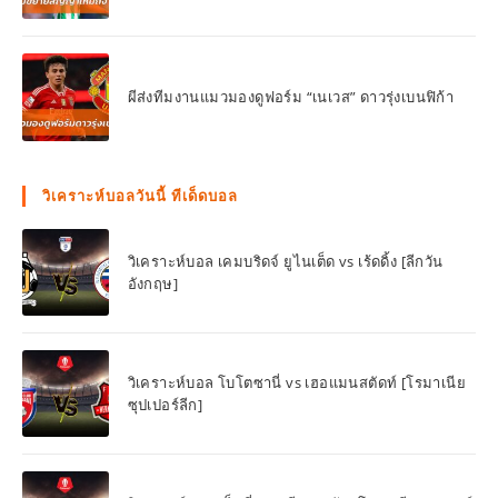
ผีส่งทีมงานแมวมองดูฟอร์ม “เนเวส” ดาวรุ่งเบนฟิก้า
วิเคราะห์บอลวันนี้ ทีเด็ดบอล
วิเคราะห์บอล เคมบริดจ์ ยูไนเต็ด vs เร้ดดิ้ง [ลีกวัน
อังกฤษ]
วิเคราะห์บอล โบโตซานี่ vs เฮอแมนสตัดท์ [โรมาเนีย
ซุปเปอร์ลีก]