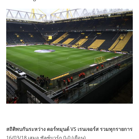
สถิติพบกันระหว่าง ดอร์ทมุนด์ VS เรนเจอร์ส รวมทุกรายการ
16/03/18 เสมอ ซัลซ์บวร์ก 0-0 (เยือน)