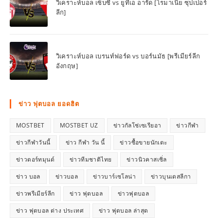
วิเคราะห์บอล เซ็บซี่ vs ยูทีเอ อารัด [โรมาเนีย ซุปเปอร์
ลีก]
วิเคราะห์บอล เบรนท์ฟอร์ด vs บอร์นมัธ [พรีเมียร์ลีก
อังกฤษ]
ข่าว ฟุตบอล ยอดฮิต
MOSTBET
MOSTBET UZ
ข่าวกัลโช่เซเรียอา
ข่าวกีฬา
ข่าวกีฬาวันนี้
ข่าว กีฬา วัน นี้
ข่าวซื้อขายนักเตะ
ข่าวดอร์ทมุนด์
ข่าวทีมชาติไทย
ข่าวนิวคาสเซิ่ล
ข่าว บอล
ข่าวบอล
ข่าวบาร์เซโลน่า
ข่าวบุนเดสลีกา
ข่าวพรีเมียร์ลีก
ข่าว ฟุตบอล
ข่าวฟุตบอล
ข่าว ฟุตบอล ต่าง ประเทศ
ข่าว ฟุตบอล ล่าสุด