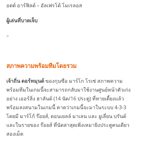
อตต์ อาร์ฟิลด์ – อัลเฟรโด้ โมเรลอส
ผู้เล่นที่บาดเจ็บ
–
สภาพความพร้อมทีมโดยรวม
เจ้าถิ่น ดอร์ทมุนด์
ของกุนซือ มาร์โก โรเซ่ สภาพความ
พร้อมทีมในเกมนี้จะสามารถกลับมาใช้งานศูนย์หน้าตัวเก่ง
อย่าง เออร์ลิ่ง ฮาลันด์ (14 นัด/16 ประตู) ที่หายเดี้ยงแล้ว
พร้อมลงสนามในเกมนี้ คาดว่าเกมนี้จะมาในระบบ 4-3-3
โดยมี มาร์โก้ ร๊อยส์, ดอนเยลล์ มาเลน และ ยูเลี่ยน บรันด์
และในรายของ ร๊อยส์ ที่นัดล่าสุดเพิ่งเหมายิงประตูคนเดียว
สองเม็ด