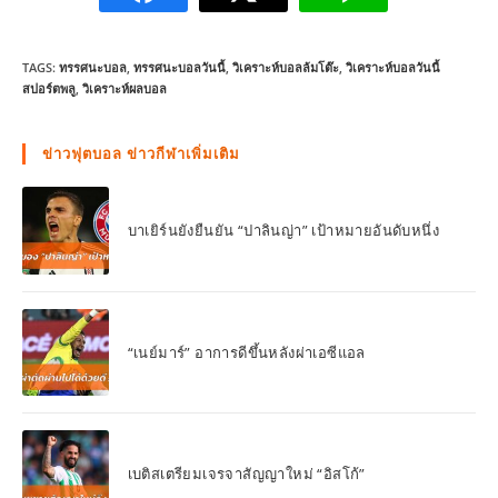
TAGS:
ทรรศนะบอล
,
ทรรศนะบอลวันนี้
,
วิเคราะห์บอลล้มโต๊ะ
,
วิเคราะห์บอลวันนี้
สปอร์ตพลู
,
วิเคราะห์ผลบอล
ข่าวฟุตบอล ข่าวกีฬาเพิ่มเติม
บาเยิร์นยังยืนยัน “ปาลินญ่า” เป้าหมายอันดับหนึ่ง
“เนย์มาร์” อาการดีขึ้นหลังผ่าเอซีแอล
เบติสเตรียมเจรจาสัญญาใหม่ “อิสโก้”