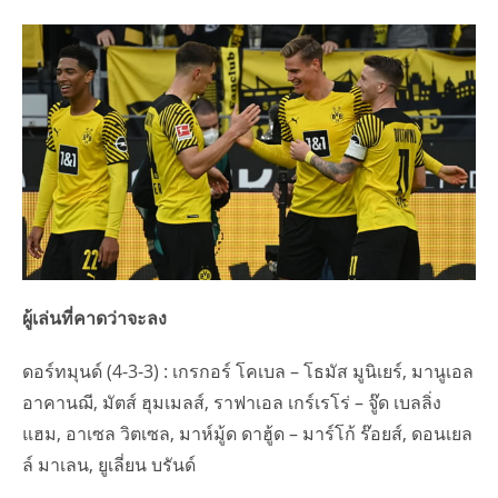
ผู้เล่นที่คาดว่าจะลง
ดอร์ทมุนด์ (4-3-3) : เกรกอร์ โคเบล – โธมัส มูนิเยร์, มานูเอล
อาคานฌี, มัตส์ ฮุมเมลส์, ราฟาเอล เกร์เรโร่ – จู๊ด เบลลิ่ง
แฮม, อาเซล วิตเซล, มาห์มู้ด ดาฮู้ด – มาร์โก้ ร๊อยส์, ดอนเยล
ล์ มาเลน, ยูเลี่ยน บรันด์