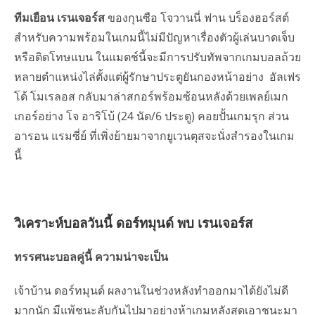
ทีมเยือน เรนเจอร์ส
ของกุนซือ โจวานนี่ ฟาน บร็องฮอร์สต์
สำหรับความพร้อมในเกมนี้ไม่มีปัญหาเรื่องตัวผู้เล่นบาดเจ็บ
หรือติดโทษแบน ในแมตช์นี้จะมีการปรับทัพจากเกมบอลถ้วย
หลายตำแหน่งไล่ตั้งแต่ผู้รักษาประตูยันกองหน้าอย่าง อัลเฟร
โด้ โมเรลอส กลับมาล่าสกอร์พร้อมซ้อนหลังด้วยเพลย์เมก
เกอร์อย่าง โจ อาริโบ้ (24 นัด/6 ประตู) คอยปั้นเกมรุก ส่วน
อารอน แรมซี่ย์ ที่เพิ่งย้ายมาจากยูเวนตุสจะนั่งสำรองในเกม
นี้
วิเคราะห์บอลวันนี้ ดอร์ทมุนด์ พบ เรนเจอร์ส
ทรรศนะบอลคู่นี้ ความน่าจะเป็น
เจ้าบ้าน ดอร์ทมุนด์ ผลงานในช่วงหลังทำออกมาได้ยังไม่ดี
มากนัก มีแพ้ชนะลับกันไปมาอย่างห้าเกมหลังสุดเอาชนะมา