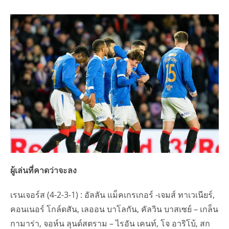
ผู้เล่นที่คาดว่าจะลง
เรนเจอร์ส (4-2-3-1) : อัลลัน แม็คเกรเกอร์ -เจมส์ ทาเวเนียร์,
คอนเนอร์ โกล์ดสัน, เลออน บาโลกัน, คัลวิน บาสเซย์ – เกล็น
กามาร่า, จอห์น ลุนด์สตราม – ไรอัน เคนท์, โจ อาริโบ้, สก