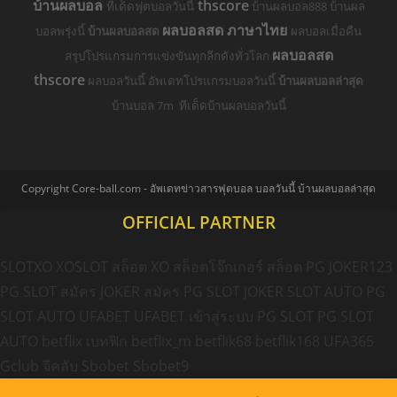
บ้านผลบอล
thscore
ที่เด็ดฟุตบอลวันนี้
บ้านผลบอล888 บ้านผล
ผลบอลสด ภาษาไทย
บอลพรุ่งนี้
บ้านผลบอลสด
ผลบอลเมื่อคืน
ผลบอลสด
สรุปโปรแกรมการแข่งขันทุกลีกดังทั่วโลก
thscore
ผลบอลวันนี้ อัพเดทโปรแกรมบอลวันนี้
บ้านผลบอลล่าสุด
บ้านบอล 7m ทีเด็ดบ้านผลบอลวันนี้
Copyright Core-ball.com - อัพเดทข่าวสารฟุตบอล บอลวันนี้ บ้านผลบอลล่าสุด
OFFICIAL PARTNER
SLOTXO
XOSLOT
สล็อต XO
สล็อตโจ๊กเกอร์
สล็อต PG
JOKER123
PG SLOT
สมัคร JOKER
สมัคร PG SLOT
JOKER SLOT AUTO
PG
SLOT AUTO
UFABET
UFABET เข้าสู่ระบบ
PG SLOT
PG SLOT
AUTO
betflix
เบทฟิก
betflix_m
betflik68
betflik168
UFA365
Gclub
จีคลับ
Sbobet
Sbobet9