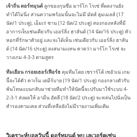
เจ้าถิ่น ดอร์ทมุนด์
ลูกของกุนซือ มาร์โก โรเซ่ ที่ผลงานยัง
ทำได้ไม่นิ่ง ส่วนความพร้อมนั้นจะไม่มี มัตส์ ฮุมเมลส์ (17
นัด/1 ประตู), เอ็มเร่ ชาน (12 นัด/2 ประตู) สองกองหลังที่มี
อาการเจ็บเช่นเดียวกับ เออร์ลิ่ง ฮาลันด์ (14 นัด/16 ประตู) หัว
หอกที่รักษาตัวอยู่ และจะได้เห็น เช่นเดียวกับ เออร์ลิ่ง ฮาลัน
ด์ (14 นัด/16 ประตู) ลงสนามแทน คาดว่า มาร์โก โรเซ่ จะ
วางเกม 4-3-3 ตามสูตร
ทีมเยือน กรอยเธอร์เฟือร์ธ
คุมทีมโดย เชราร์โด้ เซอัวเน่ เกม
นี้จะได้ตัว คาเร็ม เดมีร์บาย (19 นัด/1 ประตู) กองกลางตัวรับ
พ้นโทษแบนกลับมาช่วยทีมทำให้นัดนี้จะปรับมาใช้ระบบ 4-
2-3-1 ส่งผลให้ อามีน อัดลี (18 นัด/2 ประตู) จะหล่นไปนั่งเป็น
สำรองตามเคย ส่วนที่เหลือยังไม่มีรายงานเพิ่มเติม
วิเคราะห์บอลวันนี้ ดอร์ทมุนด์ พบ เลเวอร์คูเซ่น