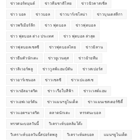
ข่าวดอร์ทมุนด์
ข่าวทีมชาติไทย
ข่าวนิวคาสเซิ่ล
ข่าว บอล
ข่าวบอล
ข่าวบาร์เซโลน่า
ข่าวบุนเดสลีกา
ข่าวพรีเมียร์ลีก
ข่าว ฟุตบอล
ข่าวฟุตบอล
ข่าว ฟุตบอล ต่าง ประเทศ
ข่าว ฟุตบอล ล่าสุด
ข่าวฟุตบอลเชลซี
ข่าวฟุตบอลไทย
ข่าวมิลาน
ข่าวยืมตัวนักเตะ
ข่าวยูเวนตุส
ข่าวย้ายทีม
ข่าวลิเวอร์พลู
ข่าววูลฟ์แฮมป์ตัน
ข่าวสเปอร์ส
ข่าวอาร์เซนอล
ข่าวเชลซี
ข่าวเปแอสเช
ข่าวเรอัลมาดริด
ข่าว เรือใบสีฟ้า
ข่าวเวสต์แฮม
ข่าวเอฟเวอร์ตัน
ข่าวแมนฯยูไนเต็ด
ข่าวแมนเชสเตอร์ซิตี้
ข่าวแอตฯมาดริด
ตลาดนักเตะ
ทรรศนะบอล
ทรรศนะบอลวันนี้
วิเคราะห์บอลล้มโต๊ะ
วิเคราะห์บอลวันนี้สปอร์ตพลู
วิเคราะห์ผลบอล
แมนฯยูไนเต็ด