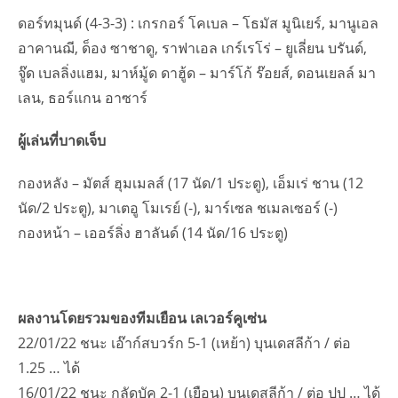
ดอร์ทมุนด์ (4-3-3) : เกรกอร์ โคเบล – โธมัส มูนิเยร์, มานูเอล
อาคานฌี, ด็อง ซาชาดู, ราฟาเอล เกร์เรโร่ – ยูเลี่ยน บรันด์,
จู๊ด เบลลิ่งแฮม, มาห์มู้ด ดาฮู้ด – มาร์โก้ ร๊อยส์, ดอนเยลล์ มา
เลน, ธอร์แกน อาซาร์
ผู้เล่นที่บาดเจ็บ
กองหลัง – มัตส์ ฮุมเมลส์ (17 นัด/1 ประตู), เอ็มเร่ ชาน (12
นัด/2 ประตู), มาเตอู โมเรย์ (-), มาร์เซล ชเมลเซอร์ (-)
กองหน้า – เออร์ลิ่ง ฮาลันด์ (14 นัด/16 ประตู)
ผลงานโดยรวมของทีมเยือน เลเวอร์คูเซ่น
22/01/22 ชนะ เอ๊าก์สบวร์ก 5-1 (เหย้า) บุนเดสลีก้า / ต่อ
1.25 … ได้
16/01/22 ชนะ กลัดบัค 2-1 (เยือน) บุนเดสลีก้า / ต่อ ปป … ได้