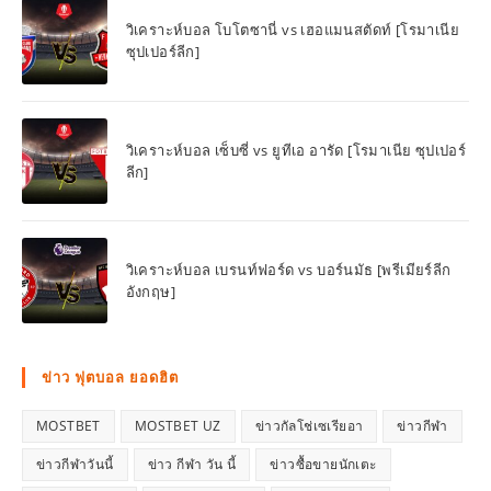
วิเคราะห์บอล โบโตซานี่ vs เฮอแมนสตัดท์ [โรมาเนีย
ซุปเปอร์ลีก]
วิเคราะห์บอล เซ็บซี่ vs ยูทีเอ อารัด [โรมาเนีย ซุปเปอร์
ลีก]
วิเคราะห์บอล เบรนท์ฟอร์ด vs บอร์นมัธ [พรีเมียร์ลีก
อังกฤษ]
ข่าว ฟุตบอล ยอดฮิต
MOSTBET
MOSTBET UZ
ข่าวกัลโช่เซเรียอา
ข่าวกีฬา
ข่าวกีฬาวันนี้
ข่าว กีฬา วัน นี้
ข่าวซื้อขายนักเตะ