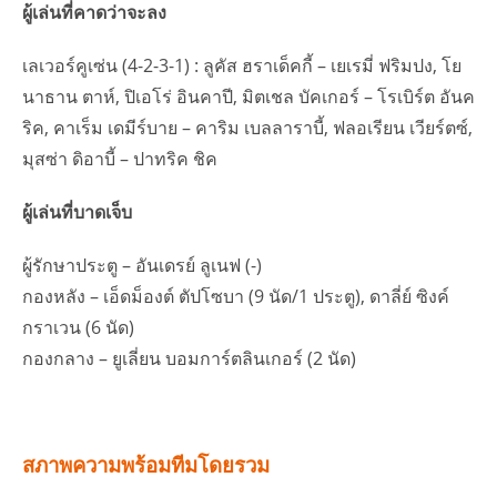
ผู้เล่นที่คาดว่าจะลง
เลเวอร์คูเซ่น (4-2-3-1) : ลูคัส ฮราเด็คกี้ – เยเรมี่ ฟริมปง, โย
นาธาน ตาห์, ปิเอโร่ อินคาปี, มิตเชล บัคเกอร์ – โรเบิร์ต อันค
ริค, คาเร็ม เดมีร์บาย – คาริม เบลลาราบี้, ฟลอเรียน เวียร์ตซ์,
มุสซ่า ดิอาบี้ – ปาทริค ชิค
ผู้เล่นที่บาดเจ็บ
ผู้รักษาประตู – อันเดรย์ ลูเนฟ (-)
กองหลัง – เอ็ดม็องต์ ตัปโซบา (9 นัด/1 ประตู), ดาลี่ย์ ซิงค์
กราเวน (6 นัด)
กองกลาง – ยูเลี่ยน บอมการ์ตลินเกอร์ (2 นัด)
สภาพความพร้อมทีมโดยรวม