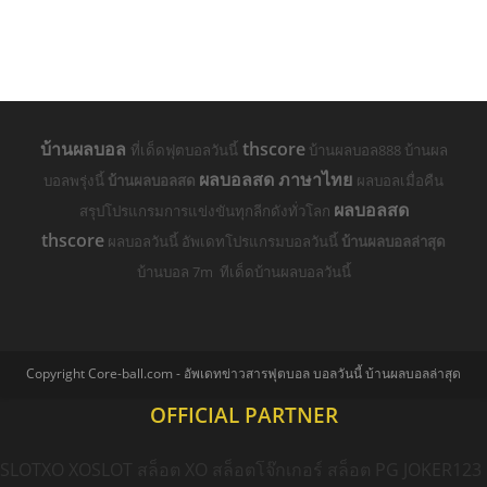
บ้านผลบอล
thscore
ที่เด็ดฟุตบอลวันนี้
บ้านผลบอล888 บ้านผล
ผลบอลสด ภาษาไทย
บอลพรุ่งนี้
บ้านผลบอลสด
ผลบอลเมื่อคืน
ผลบอลสด
สรุปโปรแกรมการแข่งขันทุกลีกดังทั่วโลก
thscore
ผลบอลวันนี้ อัพเดทโปรแกรมบอลวันนี้
บ้านผลบอลล่าสุด
บ้านบอล 7m ทีเด็ดบ้านผลบอลวันนี้
Copyright Core-ball.com - อัพเดทข่าวสารฟุตบอล บอลวันนี้ บ้านผลบอลล่าสุด
OFFICIAL PARTNER
SLOTXO
XOSLOT
สล็อต XO
สล็อตโจ๊กเกอร์
สล็อต PG
JOKER123