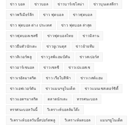
ข่าว บอล
ข่าวบอล
ข่าวบาร์เซโลน่า
ข่าวบุนเดสลีกา
ข่าวพรีเมียร์ลีก
ข่าว ฟุตบอล
ข่าวฟุตบอล
ข่าว ฟุตบอล ต่าง ประเทศ
ข่าว ฟุตบอล ล่าสุด
ข่าวฟุตบอลเชลซี
ข่าวฟุตบอลไทย
ข่าวมิลาน
ข่าวยืมตัวนักเตะ
ข่าวยูเวนตุส
ข่าวย้ายทีม
ข่าวลิเวอร์พลู
ข่าววูลฟ์แฮมป์ตัน
ข่าวสเปอร์ส
ข่าวอาร์เซนอล
ข่าวเชลซี
ข่าวเปแอสเช
ข่าวเรอัลมาดริด
ข่าว เรือใบสีฟ้า
ข่าวเวสต์แฮม
ข่าวเอฟเวอร์ตัน
ข่าวแมนฯยูไนเต็ด
ข่าวแมนเชสเตอร์ซิตี้
ข่าวแอตฯมาดริด
ตลาดนักเตะ
ทรรศนะบอล
ทรรศนะบอลวันนี้
วิเคราะห์บอลล้มโต๊ะ
วิเคราะห์บอลวันนี้สปอร์ตพลู
วิเคราะห์ผลบอล
แมนฯยูไนเต็ด