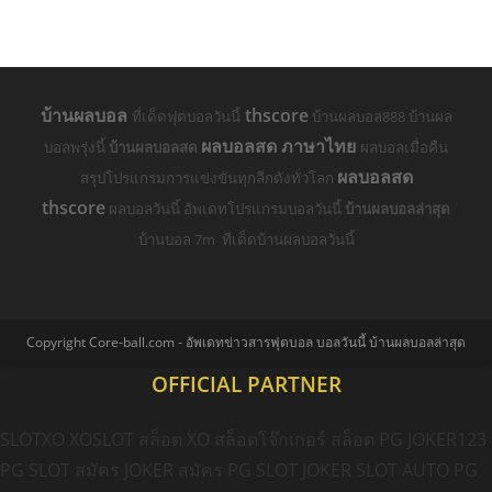
บ้านผลบอล
thscore
ที่เด็ดฟุตบอลวันนี้
บ้านผลบอล888 บ้านผล
ผลบอลสด ภาษาไทย
บอลพรุ่งนี้
บ้านผลบอลสด
ผลบอลเมื่อคืน
ผลบอลสด
สรุปโปรแกรมการแข่งขันทุกลีกดังทั่วโลก
thscore
ผลบอลวันนี้ อัพเดทโปรแกรมบอลวันนี้
บ้านผลบอลล่าสุด
บ้านบอล 7m ทีเด็ดบ้านผลบอลวันนี้
Copyright Core-ball.com - อัพเดทข่าวสารฟุตบอล บอลวันนี้ บ้านผลบอลล่าสุด
OFFICIAL PARTNER
SLOTXO
XOSLOT
สล็อต XO
สล็อตโจ๊กเกอร์
สล็อต PG
JOKER123
PG SLOT
สมัคร JOKER
สมัคร PG SLOT
JOKER SLOT AUTO
PG