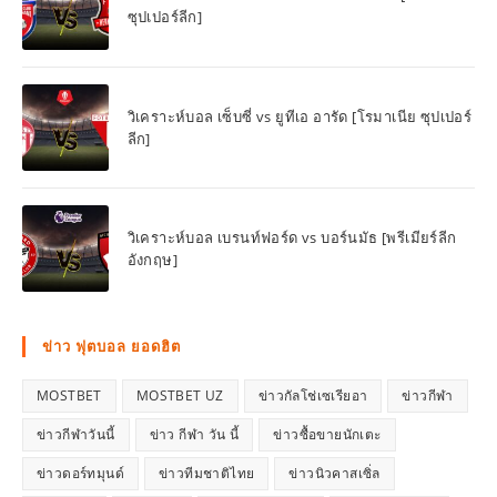
ซุปเปอร์ลีก]
วิเคราะห์บอล เซ็บซี่ vs ยูทีเอ อารัด [โรมาเนีย ซุปเปอร์
ลีก]
วิเคราะห์บอล เบรนท์ฟอร์ด vs บอร์นมัธ [พรีเมียร์ลีก
อังกฤษ]
ข่าว ฟุตบอล ยอดฮิต
MOSTBET
MOSTBET UZ
ข่าวกัลโช่เซเรียอา
ข่าวกีฬา
ข่าวกีฬาวันนี้
ข่าว กีฬา วัน นี้
ข่าวซื้อขายนักเตะ
ข่าวดอร์ทมุนด์
ข่าวทีมชาติไทย
ข่าวนิวคาสเซิ่ล