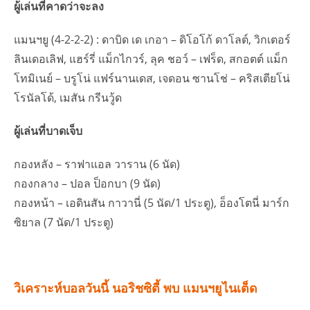
ผู้เล่นที่คาดว่าจะลง
แมนฯยู (4-2-2-2) : ดาบิด เด เกอา – ดิโอโก้ ดาโลต์, วิกเตอร์
ลินเดอเลิฟ, แฮร์รี่ แม็กไกวร์, ลุค ชอว์ – เฟร็ด, สกอตต์ แม็ก
โทมิเนย์ – บรูโน่ แฟร์นานเดส, เจดอน ซานโช่ – คริสเตียโน่
โรนัลโด้, เมสัน กรีนวู้ด
ผู้เล่นที่บาดเจ็บ
กองหลัง – ราฟาแอล วาราน (6 นัด)
กองกลาง – ปอล ป็อกบา (9 นัด)
กองหน้า – เอดินสัน กาวานี่ (5 นัด/1 ประตู), อ็องโตนี่ มาร์ก
ซิยาล (7 นัด/1 ประตู)
วิเคราะห์บอลวันนี้ นอริชซิตี้ พบ แมนฯยูไนเต็ด