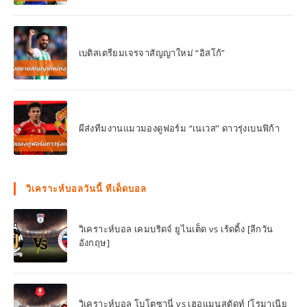
เบติสเตรียมเจรจาสัญญาใหม่ “อิสโก้”
ผีส่งทีมงานแมวมองดูฟอร์ม “เนเวส” ดาวรุ่งเบนฟิก้า
วิเคราะห์บอลวันนี้ ทีเด็ดบอล
วิเคราะห์บอล เคมบริดจ์ ยูไนเต็ด vs เร้ดดิ้ง [ลีกวัน
อังกฤษ]
วิเคราะห์บอล โบโตซานี่ vs เฮอแมนสตัดท์ [โรมาเนีย