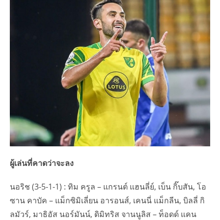
ผู้เล่นที่คาดว่าจะลง
นอริช (3-5-1-1) : ทิม ครูล – แกรนต์ แฮนลี่ย์, เบ็น กิ๊บสัน, โอ
ซาน คาบัค – แม็กซิมิเลี่ยน อารอนส์, เคนนี่ แม็กลีน, บิลลี่ กิ
ลมัวร์, มาธิอัส นอร์มันน์, ดิมิทริส จานนูลิส – ท็อดด์ แคน