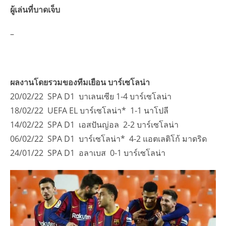
ผู้เล่นที่บาดเจ็บ
–
ผลงานโดยรวมของทีมเยือน บาร์เซโลน่า
20/02/22 SPA D1 บาเลนเซีย 1-4 บาร์เซโลน่า
18/02/22 UEFA EL บาร์เซโลน่า* 1-1 นาโปลี
14/02/22 SPA D1 เอสปันญ่อล 2-2 บาร์เซโลน่า
06/02/22 SPA D1 บาร์เซโลน่า* 4-2 แอตเลติโก้ มาดริด
24/01/22 SPA D1 อลาเบส 0-1 บาร์เซโลน่า