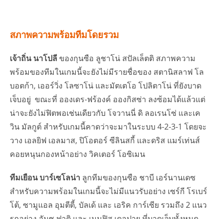
สภาพความพร้อมทีมโดยรวม
เจ้าถิ่น นาโปลี
ของกุนซือ ลูชาโน่ สปัลเล็ตติ สภาพความ
พร้อมของทีมในเกมนี้จะยังไม่มีรายชื่อของ สตานิสลาฟ โล
บอตก้า, เออร์วิ่ง โลซาโน่ และมัตเตโอ โปลิตาโน่ ที่ยังบาด
เจ็บอยู่ ขณะที่ อองเดร-ฟร้องค์ อองกิสซ่า ลงซ้อมได้แล้วแต่
น่าจะยังไม่ฟิตพอเช่นเดียวกับ โจวานนี่ ดิ ลอเรนโซ่ และเค
วิน มัลกูต์ สำหรับเกมนี้คาดว่าจะมาในระบบ 4-2-3-1 โดยจะ
วาง เอลยิฟ เอลมาส, ปิโอตอร์ ซีลินสกี้ และดริส แมร์เท่นส์
คอยหนุนกองหน้าอย่าง วิคเตอร์ โอซิเมน
ทีมเยือน บาร์เซโลน่า
ลูกทีมของกุนซือ ชาบี เอร์นานเดซ
สำหรับความพร้อมในเกมนี้จะไม่มีแนวรับอย่าง เซร์กี โรเบร์
โต้, ซามูแอล อุมตีตี้, บัลเด้ และ เอริค การ์เซีย รวมถึง 2 แนว
รุกอย่าง อันซู ฟาติ และ เมมฟิส เดอปาย ที่บาดเจ็บทั้งหมด