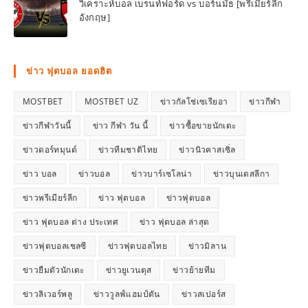
วิเคราะห์บอล เบรนท์ฟอร์ด vs บอร์นมัธ [พรีเมียร์ลีก
อังกฤษ]
ข่าว ฟุตบอล ยอดฮิต
MOSTBET
MOSTBET UZ
ข่าวกัลโช่เซเรียอา
ข่าวกีฬา
ข่าวกีฬาวันนี้
ข่าว กีฬา วัน นี้
ข่าวซื้อขายนักเตะ
ข่าวดอร์ทมุนด์
ข่าวทีมชาติไทย
ข่าวนิวคาสเซิ่ล
ข่าว บอล
ข่าวบอล
ข่าวบาร์เซโลน่า
ข่าวบุนเดสลีกา
ข่าวพรีเมียร์ลีก
ข่าว ฟุตบอล
ข่าวฟุตบอล
ข่าว ฟุตบอล ต่าง ประเทศ
ข่าว ฟุตบอล ล่าสุด
ข่าวฟุตบอลเชลซี
ข่าวฟุตบอลไทย
ข่าวมิลาน
ข่าวยืมตัวนักเตะ
ข่าวยูเวนตุส
ข่าวย้ายทีม
ข่าวลิเวอร์พลู
ข่าววูลฟ์แฮมป์ตัน
ข่าวสเปอร์ส