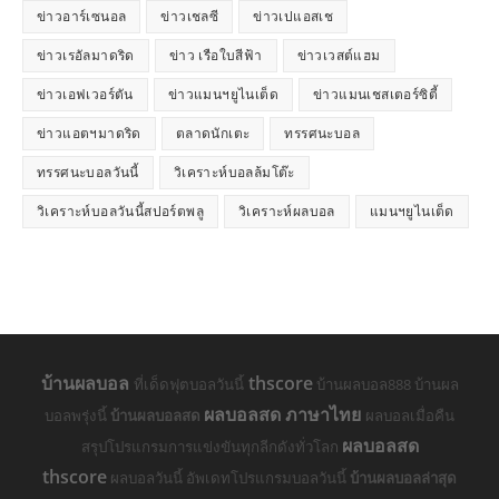
ข่าวอาร์เซนอล
ข่าวเชลซี
ข่าวเปแอสเช
ข่าวเรอัลมาดริด
ข่าว เรือใบสีฟ้า
ข่าวเวสต์แฮม
ข่าวเอฟเวอร์ตัน
ข่าวแมนฯยูไนเต็ด
ข่าวแมนเชสเตอร์ซิตี้
ข่าวแอตฯมาดริด
ตลาดนักเตะ
ทรรศนะบอล
ทรรศนะบอลวันนี้
วิเคราะห์บอลล้มโต๊ะ
วิเคราะห์บอลวันนี้สปอร์ตพลู
วิเคราะห์ผลบอล
แมนฯยูไนเต็ด
บ้านผลบอล
thscore
ที่เด็ดฟุตบอลวันนี้
บ้านผลบอล888 บ้านผล
ผลบอลสด ภาษาไทย
บอลพรุ่งนี้
บ้านผลบอลสด
ผลบอลเมื่อคืน
ผลบอลสด
สรุปโปรแกรมการแข่งขันทุกลีกดังทั่วโลก
thscore
ผลบอลวันนี้ อัพเดทโปรแกรมบอลวันนี้
บ้านผลบอลล่าสุด