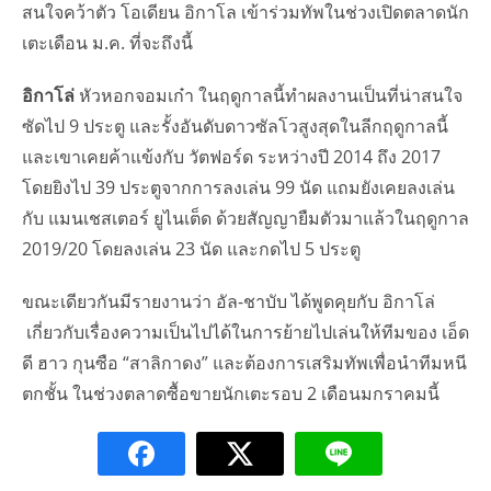
สนใจคว้าตัว โอเดียน อิกาโล เข้าร่วมทัพในช่วงเปิดตลาดนัก
เตะเดือน ม.ค. ที่จะถึงนี้
อิกาโล่
หัวหอกจอมเก๋า ในฤดูกาลนี้ทำผลงานเป็นที่น่าสนใจ
ซัดไป 9 ประตู และรั้งอันดับดาวซัลโวสูงสุดในลีกฤดูกาลนี้
และเขาเคยค้าแข้งกับ วัตฟอร์ด ระหว่างปี 2014 ถึง 2017
โดยยิงไป 39 ประตูจากการลงเล่น 99 นัด แถมยังเคยลงเล่น
กับ แมนเชสเตอร์ ยูไนเต็ด ด้วยสัญญายืมตัวมาแล้วในฤดูกาล
2019/20 โดยลงเล่น 23 นัด และกดไป 5 ประตู
ขณะเดียวกันมีรายงานว่า อัล-ชาบับ ได้พูดคุยกับ อิกาโล่
เกี่ยวกับเรื่องความเป็นไปได้ในการย้ายไปเล่นให้ทีมของ เอ็ด
ดี ฮาว กุนซือ “สาลิกาดง” และต้องการเสริมทัพเพื่อนำทีมหนี
ตกชั้น ในช่วงตลาดซื้อขายนักเตะรอบ 2 เดือนมกราคมนี้