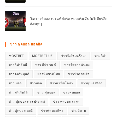
วิเคราะห์บอล เบรนท์ฟอร์ด vs บอร์นมัธ [พรีเมียร์ลีก
อังกฤษ]
ข่าว ฟุตบอล ยอดฮิต
MOSTBET
MOSTBET UZ
ข่าวกัลโช่เซเรียอา
ข่าวกีฬา
ข่าวกีฬาวันนี้
ข่าว กีฬา วัน นี้
ข่าวซื้อขายนักเตะ
ข่าวดอร์ทมุนด์
ข่าวทีมชาติไทย
ข่าวนิวคาสเซิ่ล
ข่าว บอล
ข่าวบอล
ข่าวบาร์เซโลน่า
ข่าวบุนเดสลีกา
ข่าวพรีเมียร์ลีก
ข่าว ฟุตบอล
ข่าวฟุตบอล
ข่าว ฟุตบอล ต่าง ประเทศ
ข่าว ฟุตบอล ล่าสุด
ข่าวฟุตบอลเชลซี
ข่าวฟุตบอลไทย
ข่าวมิลาน