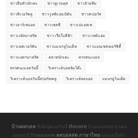
ข่าวยืมตัวนักเตะ
ข่าวยูเวนตุส
ข่าวย้ายทีม
ข่าวลิเวอร์พลู
ข่าววูลฟ์แฮมป์ตัน
ข่าวสเปอร์ส
ข่าวอาร์เซนอล
ข่าวเชลซี
ข่าวเปแอสเช
ข่าวเรอัลมาดริด
ข่าว เรือใบสีฟ้า
ข่าวเวสต์แฮม
ข่าวเอฟเวอร์ตัน
ข่าวแมนฯยูไนเต็ด
ข่าวแมนเชสเตอร์ซิตี้
ข่าวแอตฯมาดริด
ตลาดนักเตะ
ทรรศนะบอล
ทรรศนะบอลวันนี้
วิเคราะห์บอลล้มโต๊ะ
วิเคราะห์บอลวันนี้สปอร์ตพลู
วิเคราะห์ผลบอล
แมนฯยูไนเต็ด
บ้านผลบอล
thscore
ที่เด็ดฟุตบอลวันนี้
บ้านผลบอล888 บ้านผล
ผลบอลสด ภาษาไทย
บอลพรุ่งนี้
บ้านผลบอลสด
ผลบอลเมื่อคืน