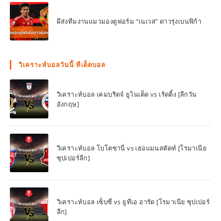
ผีส่งทีมงานแมวมองดูฟอร์ม “เนเวส” ดาวรุ่งเบนฟิก้า
วิเคราะห์บอลวันนี้ ทีเด็ดบอล
วิเคราะห์บอล เคมบริดจ์ ยูไนเต็ด vs เร้ดดิ้ง [ลีกวัน
อังกฤษ]
วิเคราะห์บอล โบโตซานี่ vs เฮอแมนสตัดท์ [โรมาเนีย
ซุปเปอร์ลีก]
วิเคราะห์บอล เซ็บซี่ vs ยูทีเอ อารัด [โรมาเนีย ซุปเปอร์
ลีก]