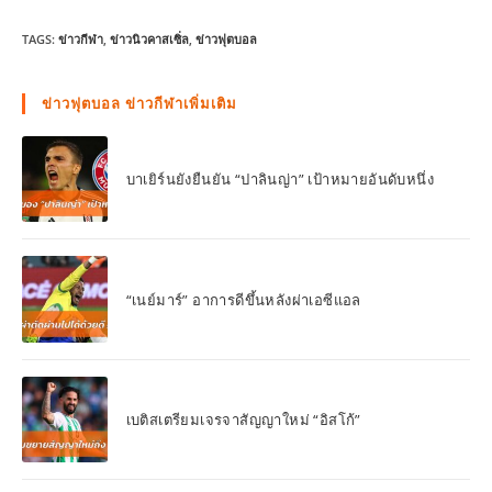
TAGS:
ข่าวกีฬา
,
ข่าวนิวคาสเซิ่ล
,
ข่าวฟุตบอล
ข่าวฟุตบอล ข่าวกีฬาเพิ่มเติม
บาเยิร์นยังยืนยัน “ปาลินญ่า” เป้าหมายอันดับหนึ่ง
“เนย์มาร์” อาการดีขึ้นหลังผ่าเอซีแอล
เบติสเตรียมเจรจาสัญญาใหม่ “อิสโก้”