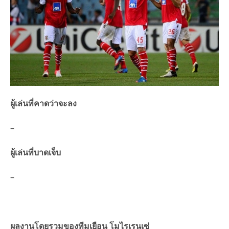
ผู้เล่นที่คาดว่าจะลง
–
ผู้เล่นที่บาดเจ็บ
–
ผลงานโดยรวมของทีมเยือน โมไรเรนเซ่