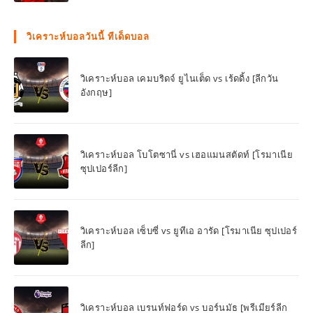
วิเคราะห์บอลวันนี้ ทีเด็ดบอล
วิเคราะห์บอล เคมบริดจ์ ยูไนเต็ด vs เร้ดดิ้ง [ลีกวัน
อังกฤษ]
วิเคราะห์บอล โบโตซานี่ vs เฮอแมนสตัดท์ [โรมาเนีย
ซุปเปอร์ลีก]
วิเคราะห์บอล เซ็บซี่ vs ยูทีเอ อารัด [โรมาเนีย ซุปเปอร์
ลีก]
วิเคราะห์บอล เบรนท์ฟอร์ด vs บอร์นมัธ [พรีเมียร์ลีก