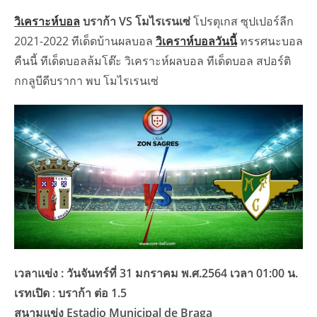
วิเคราะห์บอล
บราก้า VS โมไรเรนเซ่
โปรตุเกส ซุปเปอร์ลีก
2021-2022 ทีเด็ดบ้านผลบอล
วิเคราห์บอลวันนี้
ทรรศนะบอล
คืนนี้ ทีเด็ดบอลล้มโต๊ะ วิเคราะห์ผลบอล ทีเด็ดบอล สปอร์ติ
กกลูบีดีบรากา พบ โมไรเรนเซ่
เวลาแข่ง : วันจันทร์ที่ 31 มกราคม พ.ศ.2564 เวลา 01:00 น.
เรทเปิด
:
บราก้า ต่อ 1.5
สนามแข่ง Estadio Municipal de Braga