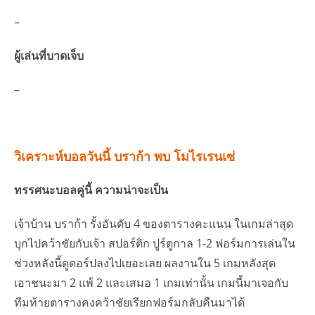
–
ผู้เล่นที่บาดเจ็บ
–
วิเคราะห์บอลวันนี้ บราก้า พบ โมไรเรนเซ่
ทรรศนะบอลคู่นี้ ความน่าจะเป็น
เจ้าบ้าน บราก้า รั้งอันดับ 4 ของตารางคะแนน ในเกมล่าสุด
บุกไปคว้าชัยกับเจ้า สปอร์ติก ปูร์ตูกาล 1-2 ฟอร์มการเล่นใน
ช่วงหลังนี้ดูดอร์ปลงไปเยอะเลย ผลงานใน 5 เกมหลังสุด
เอาชนะมา 2 แพ้ 2 และเสมอ 1 เกมเท่านั้น เกมนี้มาเจอกับ
ทีมท้ายตารางคงคว้าชัยเรียกฟอร์มกลับคืนมาได้