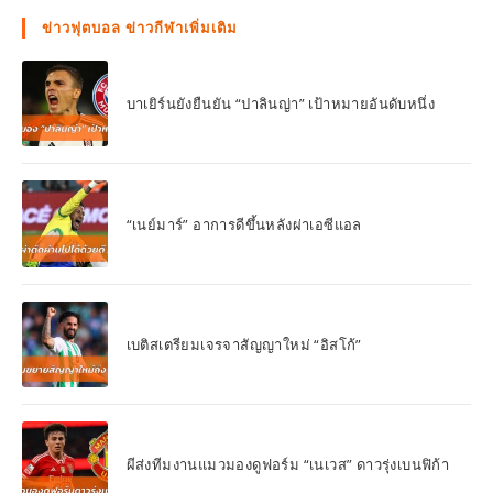
ข่าวฟุตบอล ข่าวกีฬาเพิ่มเติม
บาเยิร์นยังยืนยัน “ปาลินญ่า” เป้าหมายอันดับหนึ่ง
“เนย์มาร์” อาการดีขึ้นหลังผ่าเอซีแอล
เบติสเตรียมเจรจาสัญญาใหม่ “อิสโก้”
ผีส่งทีมงานแมวมองดูฟอร์ม “เนเวส” ดาวรุ่งเบนฟิก้า