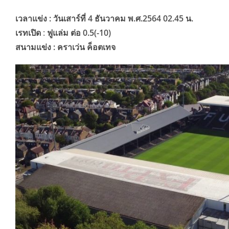
เวลาแข่ง : วันเสาร์ที่ 4 ธันวาคม พ.ศ.2564 02.45 น.
เรทเปิด
:
ฟูแล่ม ต่อ 0.5(-10)
สนามแข่ง : คราเว่น ค็อตเทจ