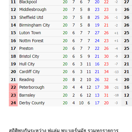
สถิติพบกันระหว่าง ฟูแล่ม พบ บอร์นมัธ รวมทุกรายการ