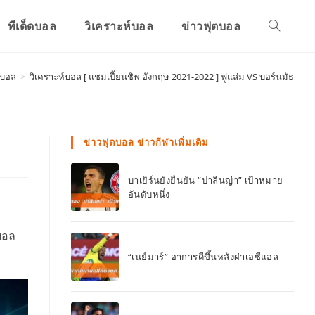
ทีเด็ดบอล
วิเคราะห์บอล
ข่าวฟุตบอล
์บอล
>
วิเคราะห์บอล [ แชมเปี้ยนชิพ อังกฤษ 2021-2022 ] ฟูแล่ม VS บอร์นมัธ
ข่าวฟุตบอล ข่าวกีฬาเพิ่มเติม
บาเยิร์นยังยืนยัน “ปาลินญ่า” เป้าหมาย
อันดับหนึ่ง
บอล
“เนย์มาร์” อาการดีขึ้นหลังผ่าเอซีแอล