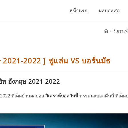
หน้าแรก
ผลบอลสด
>
วิเคราะห
ษ 2021-2022 ] ฟูแล่ม VS บอร์นมัธ
นชิพ อังกฤษ 2021-2022
1-2022 ทีเด็ดบ้านผลบอล
วิเคราห์บอลวันนี้
ทรรศนะบอลคืนนี้ ทีเด็ด