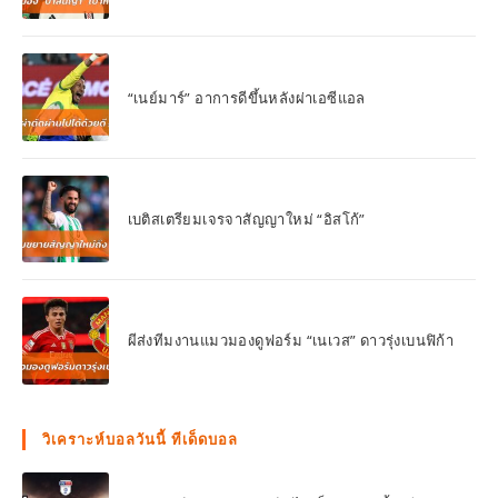
“เนย์มาร์” อาการดีขึ้นหลังผ่าเอซีแอล
เบติสเตรียมเจรจาสัญญาใหม่ “อิสโก้”
ผีส่งทีมงานแมวมองดูฟอร์ม “เนเวส” ดาวรุ่งเบนฟิก้า
วิเคราะห์บอลวันนี้ ทีเด็ดบอล