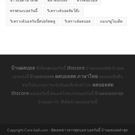
ข่าวแอตฯมาดริด
ตลาดนักเตะ
ทรรศนะบอล
ทรรศนะบอลวันนี้
วิเคราะห์บอลล้มโต๊ะ
วิเคราะห์บอลวันนี้สปอร์ตพลู
วิเคราะห์ผลบอล
แมนฯยูไนเต็ด
บ้านผลบอล
thscore
ที่เด็ดฟุตบอลวันนี้
บ้านผลบอล888 บ้านผล
ผลบอลสด ภาษาไทย
บอลพรุ่งนี้
บ้านผลบอลสด
ผลบอลเมื่อคืน
ผลบอลสด
สรุปโปรแกรมการแข่งขันทุกลีกดังทั่วโลก
thscore
ผลบอลวันนี้ อัพเดทโปรแกรมบอลวันนี้
บ้านผลบอลล่าสุด
บ้านบอล 7m ทีเด็ดบ้านผลบอลวันนี้
Copyright Core-ball.com - อัพเดทข่าวสารฟุตบอล บอลวันนี้ บ้านผลบอลล่าสุด