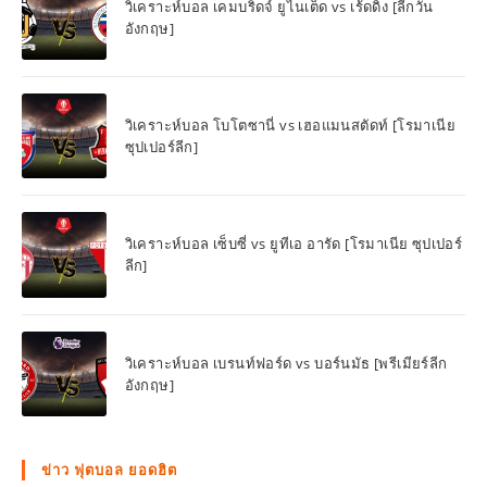
วิเคราะห์บอล เคมบริดจ์ ยูไนเต็ด vs เร้ดดิ้ง [ลีกวัน
อังกฤษ]
วิเคราะห์บอล โบโตซานี่ vs เฮอแมนสตัดท์ [โรมาเนีย
ซุปเปอร์ลีก]
วิเคราะห์บอล เซ็บซี่ vs ยูทีเอ อารัด [โรมาเนีย ซุปเปอร์
ลีก]
วิเคราะห์บอล เบรนท์ฟอร์ด vs บอร์นมัธ [พรีเมียร์ลีก
อังกฤษ]
ข่าว ฟุตบอล ยอดฮิต