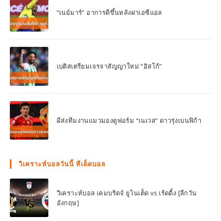
“เนย์มาร์” อาการดีขึ้นหลังผ่าเอซีแอล
เบติสเตรียมเจรจาสัญญาใหม่ “อิสโก้”
ผีส่งทีมงานแมวมองดูฟอร์ม “เนเวส” ดาวรุ่งเบนฟิก้า
วิเคราะห์บอลวันนี้ ทีเด็ดบอล
วิเคราะห์บอล เคมบริดจ์ ยูไนเต็ด vs เร้ดดิ้ง [ลีกวัน
อังกฤษ]