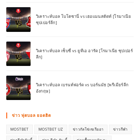
วิเคราะห์บอล โบโตซานี่ vs เฮอแมนสตัดท์ [โรมาเนีย
ซุปเปอร์ลีก]
วิเคราะห์บอล เซ็บซี่ vs ยูทีเอ อารัด [โรมาเนีย ซุปเปอร์
ลีก]
วิเคราะห์บอล เบรนท์ฟอร์ด vs บอร์นมัธ [พรีเมียร์ลีก
อังกฤษ]
ข่าว ฟุตบอล ยอดฮิต
MOSTBET
MOSTBET UZ
ข่าวกัลโช่เซเรียอา
ข่าวกีฬา