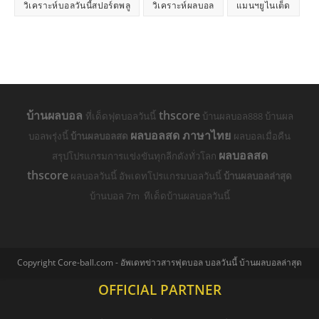
วิเคราะห์บอลวันนี้สปอร์ตพลู
วิเคราะห์ผลบอล
แมนฯยูไนเต็ด
บ้านผลบอล
thscore
ที่เด็ดฟุตบอลวันนี้
บ้านผลบอล888 บ้านผล
ผลบอลสด ภาษาไทย
บอลพรุ่งนี้
บ้านผลบอลสด
ผลบอลเมื่อคืน
ผลบอลสด
สรุปโปรแกรมการแข่งขันทุกลีกดังทั่วโลก
thscore
ผลบอลวันนี้ อัพเดทโปรแกรมบอลวันนี้
บ้านผลบอลล่าสุด
บ้านบอล 7m ทีเด็ดบ้านผลบอลวันนี้
Copyright Core-ball.com - อัพเดทข่าวสารฟุตบอล บอลวันนี้ บ้านผลบอลล่าสุด
OFFICIAL PARTNER