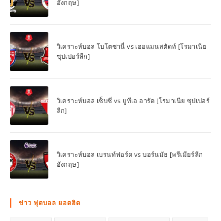
อังกฤษ]
วิเคราะห์บอล โบโตซานี่ vs เฮอแมนสตัดท์ [โรมาเนีย
ซุปเปอร์ลีก]
วิเคราะห์บอล เซ็บซี่ vs ยูทีเอ อารัด [โรมาเนีย ซุปเปอร์
ลีก]
วิเคราะห์บอล เบรนท์ฟอร์ด vs บอร์นมัธ [พรีเมียร์ลีก
อังกฤษ]
ข่าว ฟุตบอล ยอดฮิต