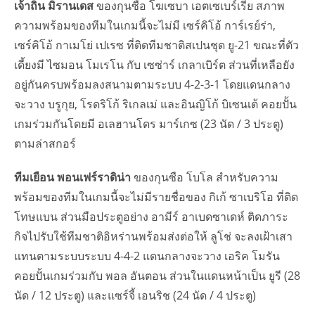
เจ้าถิ่น มิรานเดส
ของกุนซือ โฆเซบา เอตเซเบร์เรีย สภาพ
ความพร้อมของทีมในเกมนี้จะไม่มี เซร์คิโอ้ การ์เรย์ร่า,
เซร์คิโอ้ กาเมโย่ เปเรซ ที่ติดทีมชาติสเปนชุด ยู-21 ขณะที่ตัว
เดี้ยงมี ไซมอน โมเรโน กับ เซซ่าร์ เกลาเบิร์ต ส่วนที่เหลือยัง
อยู่กันครบพร้อมลงสนามตามระบบ 4-2-3-1 โดยแดนกลาง
จะวาง บรูกุย, โรดริโก้ ริเกลเม่ และอินญิโก้ บิเซนเต้ คอยปั้น
เกมร่วมกันโดยมี อเลฮานโดร มาร์เกซ (23 นัด / 3 ประตู)
ตามล่าสกอร์
ทีมเยือน พอนเฟร์ราดิน่า
ของกุนซือ โบโล สำหรับความ
พร้อมของทีมในเกมนี้จะไม่มีรายชื่อของ กิเก้ ซาเบริโอ ที่ติด
โทษแบน ส่วนมือประตูอย่าง อามีร์ อาเบดซาเดห์ ติดภาระ
กิจไปรับใช้ทีมชาติอิหร่านพร้อมส่งต่อให้ ลูโช่ จะลงเฝ้าเสา
แทนตามระบบระบบ 4-4-2 แดนกลางจะวาง เอริค โมรัน
คอยปั้นเกมร่วมกับ พอล อันตอน ส่วนในแดนหน้าเป็น ยูรี (28
นัด / 12 ประตู) และแซร์จี้ เอนริช (24 นัด / 4 ประตู)