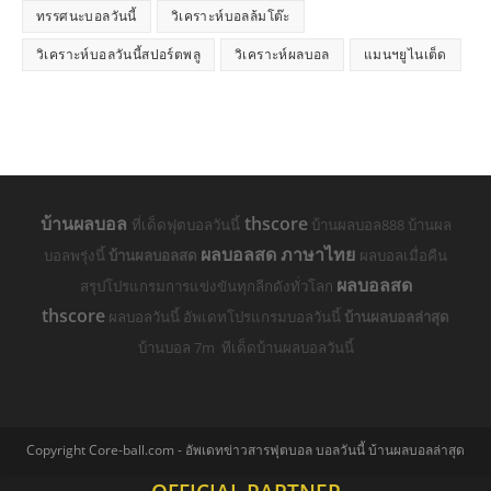
ทรรศนะบอลวันนี้
วิเคราะห์บอลล้มโต๊ะ
วิเคราะห์บอลวันนี้สปอร์ตพลู
วิเคราะห์ผลบอล
แมนฯยูไนเต็ด
บ้านผลบอล
thscore
ที่เด็ดฟุตบอลวันนี้
บ้านผลบอล888 บ้านผล
ผลบอลสด ภาษาไทย
บอลพรุ่งนี้
บ้านผลบอลสด
ผลบอลเมื่อคืน
ผลบอลสด
สรุปโปรแกรมการแข่งขันทุกลีกดังทั่วโลก
thscore
ผลบอลวันนี้ อัพเดทโปรแกรมบอลวันนี้
บ้านผลบอลล่าสุด
บ้านบอล 7m ทีเด็ดบ้านผลบอลวันนี้
Copyright Core-ball.com - อัพเดทข่าวสารฟุตบอล บอลวันนี้ บ้านผลบอลล่าสุด