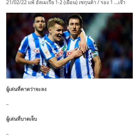
21/02/22 แพ้ อัลเมเรีย 1-2 (เยือน) เซกุนด้า / รอง 1 …เจ๊า
ผู้เล่นที่คาดว่าจะลง
–
ผู้เล่นที่บาดเจ็บ
–