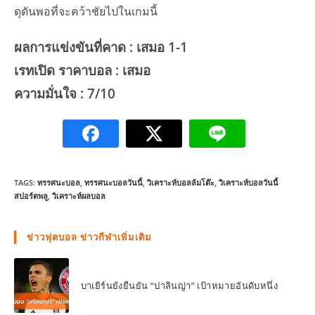
ดุดันพอที่จะคว้าชัยไปในเกมนี้
ผลการแข่งขันที่คาด : เสมอ 1-1
เรทเปิด ราคาบอล : เสมอ
ความมั่นใจ : 7/10
TAGS:
ทรรศนะบอล
,
ทรรศนะบอลวันนี้
,
วิเคราะห์บอลล้มโต๊ะ
,
วิเคราะห์บอลวันนี้
สปอร์ตพลู
,
วิเคราะห์ผลบอล
ข่าวฟุตบอล ข่าวกีฬาเพิ่มเติม
บาเยิร์นยังยืนยัน “ปาลินญ่า” เป้าหมายอันดับหนึ่ง