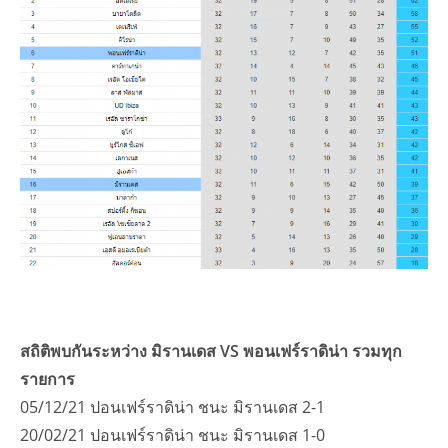
สถิติพบกันระหว่าง มิรานเดส VS พอนเฟร์ราดิน่า รวมทุก
รายการ
05/12/21 ปอนเฟร์ราดิน่า ชนะ มิรานเดส 2-1
20/02/21 ปอนเฟร์ราดิน่า ชนะ มิรานเดส 1-0