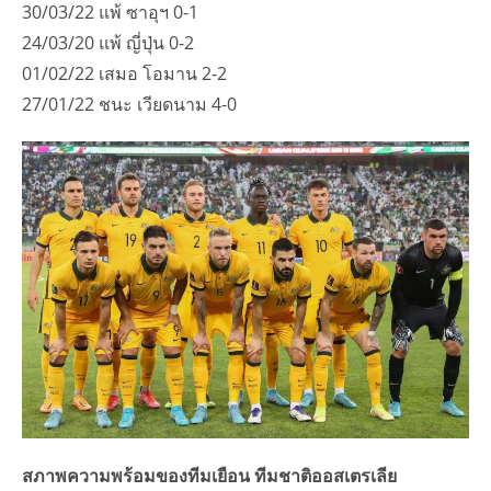
30/03/22 แพ้ ซาอุฯ 0-1
24/03/20 แพ้ ญี่ปุ่น 0-2
01/02/22 เสมอ โอมาน 2-2
27/01/22 ชนะ เวียดนาม 4-0
สภาพความพร้อมของทีมเยือน ทีมชาติออสเตรเลีย