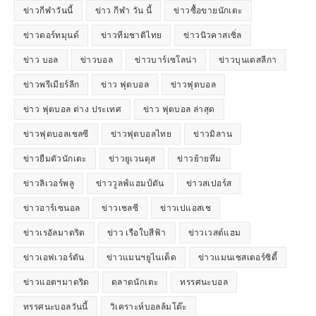
ข่าวกีฬาวันนี้
ข่าว กีฬา วัน นี้
ข่าวซื้อขายนักเตะ
ข่าวดอร์ทมุนด์
ข่าวทีมชาติไทย
ข่าวนิวคาสเซิ่ล
ข่าว บอล
ข่าวบอล
ข่าวบาร์เซโลน่า
ข่าวบุนเดสลีกา
ข่าวพรีเมียร์ลีก
ข่าว ฟุตบอล
ข่าวฟุตบอล
ข่าว ฟุตบอล ต่าง ประเทศ
ข่าว ฟุตบอล ล่าสุด
ข่าวฟุตบอลเชลซี
ข่าวฟุตบอลไทย
ข่าวมิลาน
ข่าวยืมตัวนักเตะ
ข่าวยูเวนตุส
ข่าวย้ายทีม
ข่าวลิเวอร์พลู
ข่าววูลฟ์แฮมป์ตัน
ข่าวสเปอร์ส
ข่าวอาร์เซนอล
ข่าวเชลซี
ข่าวเปแอสเช
ข่าวเรอัลมาดริด
ข่าว เรือใบสีฟ้า
ข่าวเวสต์แฮม
ข่าวเอฟเวอร์ตัน
ข่าวแมนฯยูไนเต็ด
ข่าวแมนเชสเตอร์ซิตี้
ข่าวแอตฯมาดริด
ตลาดนักเตะ
ทรรศนะบอล
ทรรศนะบอลวันนี้
วิเคราะห์บอลล้มโต๊ะ