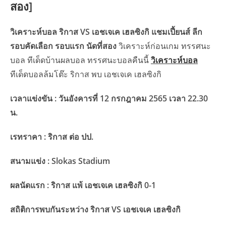
สอง]
วิเคราะห์บอล ริกาส VS เอชเจเค เฮลซิงกิ แชมเปี้ยนส์ ลีก
รอบคัดเลือก รอบแรก นัดที่สอง
วิเคราะห์ก่อนเกม ทรรศนะ
บอล ทีเด็ดบ้านผลบอล ทรรศนะบอลคืนนี้
วิเคราะห์บอล
ทีเด็ดบอลล้มโต๊ะ ริกาส พบ เอชเจเค เฮลซิงกิ
เวลาแข่งขัน : วันอังคารที่ 12 กรกฎาคม
2565 เวลา 22.30
น.
เรทราคา : ริกาส ต่อ ปป.
สนามแข่ง :
Slokas Stadium
ผลนัดแรก
: ริกาส แพ้ เอชเจเค เฮลซิงกิ 0-1
สถิติการพบกันระหว่าง ริกาส
VS เอชเจเค เฮลซิงกิ