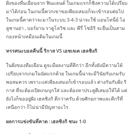
ฝั่งของทีมเยือนจาก ฟินแลนด์ ในเกมแรกก็ชิงความได้เปรียบ
มาได้ก่อน ในเกมนี้พวกเขาขอเพียงเสมอก็จะเข้ารอบต่อไป
ในเกมนี้คาดว่าจะมาในระบบ 3-4-3 น่าจะใช้ แอนโทนี่ย์ โอ
ลูซานย่า , บอร์ยาน ราดูโลวิช และ พีรี่ โซอิริ จะยืนเป็นสาม
กองหน้าเหมือนเดิมในเกมนี้
ทรรศนะบอลคืนนี้ ริกาส
VS เอชเจเค เฮลชิงกิ
ในฝั่งของทีมเยือน ดูจะมีผลงานที่ดีกว่า อีกทั้งยังมีความได้
เปรียบจากเกมในนัดแรกด้วย ในเกมนี้น่าจะมีวินัยกับเกมรับ
พอสมควร เพราะแค่เพียงเสมอก็เข้ารอบแล้ว ต่างกันกับฝั่ง ริ
กาส ที่จะต้องเปิดเกมบุกใส่ และต้องหาประตูตีเสมอให้ได้ แต่
ยังไงก็ขออยู่ฝั่ง เฮลซิงกิ ดีกว่าครับ ด้วยศักยภาพและดีกรีที่
เหนือกว่า ก็ไม่น่ามีปัญหาอะไร
ผลการแข่งขันที่คาด : เฮลซิงกิ ชนะ 1-0