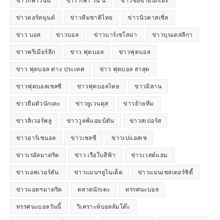
ข่าวกีฬาวันนี้
ข่าว กีฬา วัน นี้
ข่าวซื้อขายนักเตะ
ข่าวดอร์ทมุนด์
ข่าวทีมชาติไทย
ข่าวนิวคาสเซิ่ล
ข่าว บอล
ข่าวบอล
ข่าวบาร์เซโลน่า
ข่าวบุนเดสลีกา
ข่าวพรีเมียร์ลีก
ข่าว ฟุตบอล
ข่าวฟุตบอล
ข่าว ฟุตบอล ต่าง ประเทศ
ข่าว ฟุตบอล ล่าสุด
ข่าวฟุตบอลเชลซี
ข่าวฟุตบอลไทย
ข่าวมิลาน
ข่าวยืมตัวนักเตะ
ข่าวยูเวนตุส
ข่าวย้ายทีม
ข่าวลิเวอร์พลู
ข่าววูลฟ์แฮมป์ตัน
ข่าวสเปอร์ส
ข่าวอาร์เซนอล
ข่าวเชลซี
ข่าวเปแอสเช
ข่าวเรอัลมาดริด
ข่าว เรือใบสีฟ้า
ข่าวเวสต์แฮม
ข่าวเอฟเวอร์ตัน
ข่าวแมนฯยูไนเต็ด
ข่าวแมนเชสเตอร์ซิตี้
ข่าวแอตฯมาดริด
ตลาดนักเตะ
ทรรศนะบอล
ทรรศนะบอลวันนี้
วิเคราะห์บอลล้มโต๊ะ