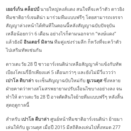
เยอร์เก้น คล็อปป์
นายใหญ่หงส์แดง สนใจที่จะคว้าตัว ดาวยิง
ทีมชาติอาร์เจนติน่า มาร่วมทีมแบบฟรีๆ โดยสามารถเจรจา
สัญญาล่วงหน้าได้ทันทีในตอนนี้หลังสัญญาฉบับปัจจุบัน
เหลือน้อยกว่า 6 เดือน อย่างไรก็ตามนอกจาก “หงษ์แดง”
แล้วยังมี
อินเตอร์ มิลาน
ทีมคู่แข่งร่วมลีก
ก็หวังที่จะคว้าตัว
ไปเสริมทัพเช่นกัน
ดาวเตะวัย 28 ปี ชาวอาร์เจนติน่าเหลือสัญญาค้าแข้งกับทัพ
เบียงโคเนรี่อีกเพียงแค่ 5 เดือนกว่าๆ และยังไม่มีวี่แววว่า
เปาโล ดิบาล่า
จะเซ็นสัญญาฉบับใหม่กับ
ยูเวนตุส
ซึ่งหลาย
ฝ่ายคาดว่าทางสโมสรพยายามปรับเงื่อนไขบางอย่างลง จน
ทำให้ ดาวเตะวัย 28 ปี อาจตัดสินใจย้ายทีมแบบฟรีๆ หลังสิ้น
สุดฤดูกาลนี้
สำหรับ
เปาโล ดีบาล่า
ศูนย์หน้าทีมชาติอาร์เจนติน่า ย้ายมา
เล่นให้กับ ยูเวนตุส เมื่อปี 2015 มีสถิติลงเล่นไปทั้งหมด 277