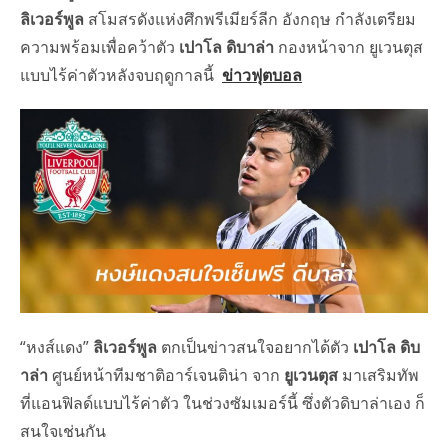
ลิเวอร์พูล
สโมสรดังแห่งศึกพรีเมียร์ลีก อังกฤษ กำลังเตรียม
ความพร้อมเพื่อคว้าตัว
เปาโล ดิบาล่า
กองหน้าจาก ยูเวนตุส
แบบไร้ค่าตัวหลังจบฤดูกาลนี้
ข่าวฟุตบอล
“หงส์แดง”
ลิเวอร์พูล
ตกเป็นข่าวสนใจอยากได้ตัว
เปาโล ดิบ
าล่า
ศูนย์หน้าทีมชาติอาร์เจนติน่า จาก
ยูเวนตุส
มาเสริมทัพ
ที่แอนฟิลด์แบบไร้ค่าตัว ในช่วงซัมเมอร์นี้ ซึ่งตัวดิบาล่าเอง ก็
สนใจเช่นกัน