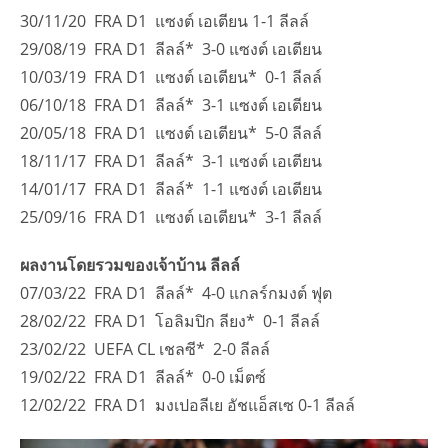
30/11/20 FRA D1 แซงต์ เอเตียน 1-1 ลีลล์
29/08/19 FRA D1 ลีลล์* 3-0 แซงต์ เอเตียน
10/03/19 FRA D1 แซงต์ เอเตียน* 0-1 ลีลล์
06/10/18 FRA D1 ลีลล์* 3-1 แซงต์ เอเตียน
20/05/18 FRA D1 แซงต์ เอเตียน* 5-0 ลีลล์
18/11/17 FRA D1 ลีลล์* 3-1 แซงต์ เอเตียน
14/01/17 FRA D1 ลีลล์* 1-1 แซงต์ เอเตียน
25/09/16 FRA D1 แซงต์ เอเตียน* 3-1 ลีลล์
ผลงานโดยรวมของเจ้าบ้าน ลีลล์
07/03/22 FRA D1 ลีลล์* 4-0 แกลร์กมงต์ ฟุต
28/02/22 FRA D1 โอลิมปิก ลียง* 0-1 ลีลล์
23/02/22 UEFA CL เชลซี* 2-0 ลีลล์
19/02/22 FRA D1 ลีลล์* 0-0 เม็ตซ์
12/02/22 FRA D1 มงเปอลีเย อัชแอ็สเซ 0-1 ลีลล์