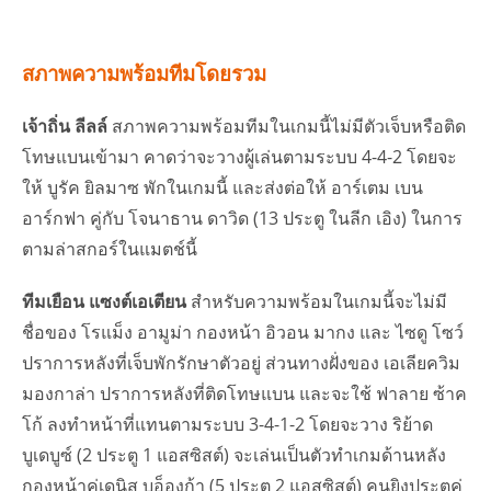
สภาพความพร้อมทีมโดยรวม
เจ้าถิ่น ลีลล์
สภาพความพร้อมทีมในเกมนี้ไม่มีตัวเจ็บหรือติด
โทษแบนเข้ามา คาดว่าจะวางผู้เล่นตามระบบ 4-4-2 โดยจะ
ให้ บูรัค ยิลมาซ พักในเกมนี้ และส่งต่อให้ อาร์เตม เบน
อาร์กฟา คู่กับ โจนาธาน ดาวิด (13 ประตู ในลีก เอิง) ในการ
ตามล่าสกอร์ในแมตช์นี้
ทีมเยือน แซงต์เอเตียน
สำหรับความพร้อมในเกมนี้จะไม่มี
ชื่อของ โรแม็ง อามูม่า กองหน้า อิวอน มากง และ ไซดู โซว์
ปราการหลังที่เจ็บพักรักษาตัวอยู่ ส่วนทางฝั่งของ เอเลียควิม
มองกาล่า ปราการหลังที่ติดโทษแบน และจะใช้ ฟาลาย ซ้าค
โก้ ลงทำหน้าที่แทนตามระบบ 3-4-1-2 โดยจะวาง ริย้าด
บูเดบูซ์ (2 ประตู 1 แอสซิสต์) จะเล่นเป็นตัวทำเกมด้านหลัง
กองหน้าคู่เดนิส บูอ็องก้า (5 ประตู 2 แอสซิสต์) คนยิงประตูคู่