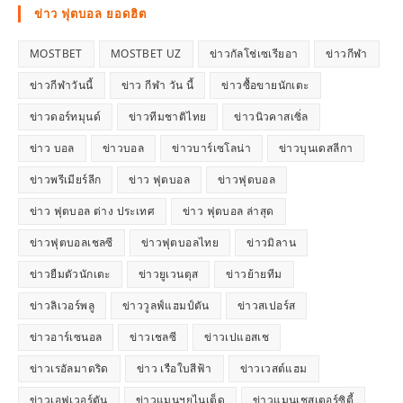
ข่าว ฟุตบอล ยอดฮิต
MOSTBET
MOSTBET UZ
ข่าวกัลโช่เซเรียอา
ข่าวกีฬา
ข่าวกีฬาวันนี้
ข่าว กีฬา วัน นี้
ข่าวซื้อขายนักเตะ
ข่าวดอร์ทมุนด์
ข่าวทีมชาติไทย
ข่าวนิวคาสเซิ่ล
ข่าว บอล
ข่าวบอล
ข่าวบาร์เซโลน่า
ข่าวบุนเดสลีกา
ข่าวพรีเมียร์ลีก
ข่าว ฟุตบอล
ข่าวฟุตบอล
ข่าว ฟุตบอล ต่าง ประเทศ
ข่าว ฟุตบอล ล่าสุด
ข่าวฟุตบอลเชลซี
ข่าวฟุตบอลไทย
ข่าวมิลาน
ข่าวยืมตัวนักเตะ
ข่าวยูเวนตุส
ข่าวย้ายทีม
ข่าวลิเวอร์พลู
ข่าววูลฟ์แฮมป์ตัน
ข่าวสเปอร์ส
ข่าวอาร์เซนอล
ข่าวเชลซี
ข่าวเปแอสเช
ข่าวเรอัลมาดริด
ข่าว เรือใบสีฟ้า
ข่าวเวสต์แฮม
ข่าวเอฟเวอร์ตัน
ข่าวแมนฯยูไนเต็ด
ข่าวแมนเชสเตอร์ซิตี้