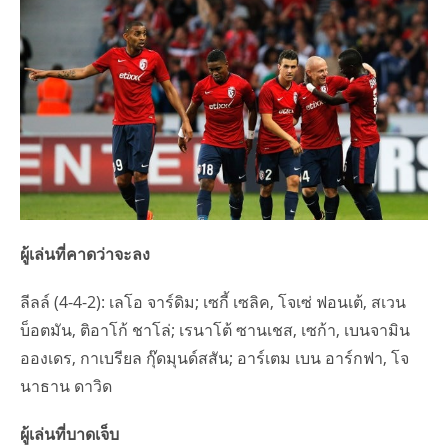
ผู้เล่นที่คาดว่าจะลง
ลีลล์ (4-4-2): เลโอ จาร์ดิม; เซกี้ เซลิค, โจเซ่ ฟอนเต้, สเวน
บ็อตมัน, ติอาโก้ ชาโล่; เรนาโต้ ซานเชส, เซก้า, เบนจามิน
อองเดร, กาเบรียล กุ๊ดมุนด์สสัน; อาร์เตม เบน อาร์กฟา, โจ
นาธาน ดาวิด
ผู้เล่นที่บาดเจ็บ