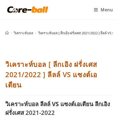
Menu
>
วิเคราะห์บอล
>
วิเคราะห์บอล [ ลีกเอิง ฝรั่งเศส 2021/2022 ] ลีลล์ VS แซ
วิเคราะห์บอล [ ลีกเอิง ฝรั่งเศส
2021/2022 ] ลีลล์ VS แซงต์เอ
เตียน
วิเคราะห์บอล ลีลล์ VS แซงต์เอเตียน ลีกเอิง
ฝรั่งเศส
2021-2022