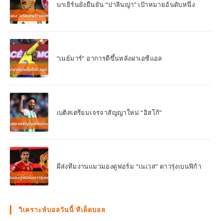
บาเยิร์นยังยืนยัน “ปาลินญ่า” เป้าหมายอันดับหนึ่ง
“เนย์มาร์” อาการดีขึ้นหลังผ่าเอซีแอล
เบติสเตรียมเจรจาสัญญาใหม่ “อิสโก้”
ผีส่งทีมงานแมวมองดูฟอร์ม “เนเวส” ดาวรุ่งเบนฟิก้า
วิเคราะห์บอลวันนี้ ทีเด็ดบอล