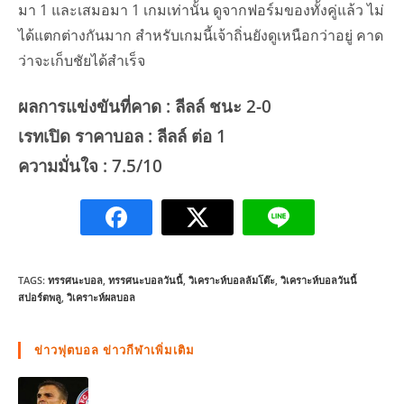
มา 1 และเสมอมา 1 เกมเท่านั้น ดูจากฟอร์มของทั้งคู่แล้ว ไม่
ได้แตกต่างกันมาก สำหรับเกมนี้เจ้าถิ่นยังดูเหนือกว่าอยู่ คาด
ว่าจะเก็บชัยได้สำเร็จ
ผลการแข่งขันที่คาด : ลีลล์ ชนะ 2-0
เรทเปิด ราคาบอล : ลีลล์ ต่อ 1
ความมั่นใจ : 7.5/10
TAGS:
ทรรศนะบอล
,
ทรรศนะบอลวันนี้
,
วิเคราะห์บอลล้มโต๊ะ
,
วิเคราะห์บอลวันนี้
สปอร์ตพลู
,
วิเคราะห์ผลบอล
ข่าวฟุตบอล ข่าวกีฬาเพิ่มเติม