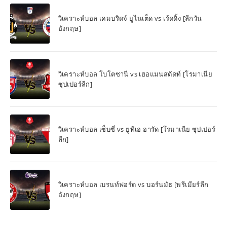
วิเคราะห์บอล เคมบริดจ์ ยูไนเต็ด vs เร้ดดิ้ง [ลีกวัน
อังกฤษ]
วิเคราะห์บอล โบโตซานี่ vs เฮอแมนสตัดท์ [โรมาเนีย
ซุปเปอร์ลีก]
วิเคราะห์บอล เซ็บซี่ vs ยูทีเอ อารัด [โรมาเนีย ซุปเปอร์
ลีก]
วิเคราะห์บอล เบรนท์ฟอร์ด vs บอร์นมัธ [พรีเมียร์ลีก
อังกฤษ]