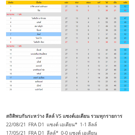
สถิติพบกันระหว่าง ลีลล์ VS แซงต์เอเตียน รวมทุกรายการ
22/08/21 FRA D1 แซงต์ เอเตียน* 1-1 ลีลล์
17/05/21 FRA D1 ลีลล์* 0-0 แซงต์ เอเตียน