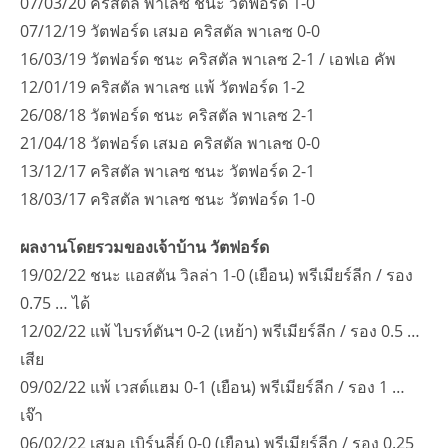
07/03/20 คริสตัล พาเลซ ชนะ วัตฟอร์ด 1-0
07/12/19 วัตฟอร์ด เสมอ คริสตัล พาเลซ 0-0
16/03/19 วัตฟอร์ด ชนะ คริสตัล พาเลซ 2-1 / เอฟเอ คัพ
12/01/19 คริสตัล พาเลซ แพ้ วัตฟอร์ด 1-2
26/08/18 วัตฟอร์ด ชนะ คริสตัล พาเลซ 2-1
21/04/18 วัตฟอร์ด เสมอ คริสตัล พาเลซ 0-0
13/12/17 คริสตัล พาเลซ ชนะ วัตฟอร์ด 2-1
18/03/17 คริสตัล พาเลซ ชนะ วัตฟอร์ด 1-0
ผลงานโดยรวมของเจ้าบ้าน วัตฟอร์ด
19/02/22 ชนะ แอสตัน วิลล่า 1-0 (เยือน) พรีเมียร์ลีก / รอง
0.75 … ได้
12/02/22 แพ้ ไบรท์ตันฯ 0-2 (เหย้า) พรีเมียร์ลีก / รอง 0.5 …
เสีย
09/02/22 แพ้ เวสต์แฮม 0-1 (เยือน) พรีเมียร์ลีก / รอง 1 …
เจ๊า
06/02/22 เสมอ เบิร์นลี่ย์ 0-0 (เยือน) พรีเมียร์ลีก / รอง 0.25