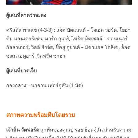
ผู้เล่นที่คาดว่าจะลง
คริสตัล พาเลซ (4-3-3) : แจ็ค บัตแลนด์ – โจเอล วอร์ด, โยอา
คิม แอนเดอร์เซ่น, มาร์ก กูเอฮิ, ไทริค มิตเชลล์ – คอนเนอร์
กัลลาเกอร์, วิลล์ ฮิวจ์ส, ชี๊คฮู กูยาเต้ – มิชาแอล โอลิเซ่, อ็อด
ซงเน่ เอดูอาร์, วิลฟรีด ซาฮา
ผู้เล่นที่บาดเจ็บ
กองกลาง – นาธาน เฟอร์กูสัน (1 นัด)
สภาพความพร้อมทีมโดยรวม
เจ้าถิ่น วัตฟอร์ด
ลูกทีมของคุณปู่ รอย ฮ็อดจ์สัน สำหรับความ