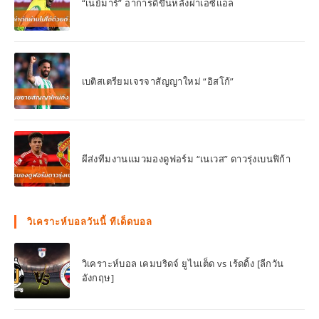
“เนย์มาร์” อาการดีขึ้นหลังผ่าเอซีแอล
เบติสเตรียมเจรจาสัญญาใหม่ “อิสโก้”
ผีส่งทีมงานแมวมองดูฟอร์ม “เนเวส” ดาวรุ่งเบนฟิก้า
วิเคราะห์บอลวันนี้ ทีเด็ดบอล
วิเคราะห์บอล เคมบริดจ์ ยูไนเต็ด vs เร้ดดิ้ง [ลีกวัน
อังกฤษ]