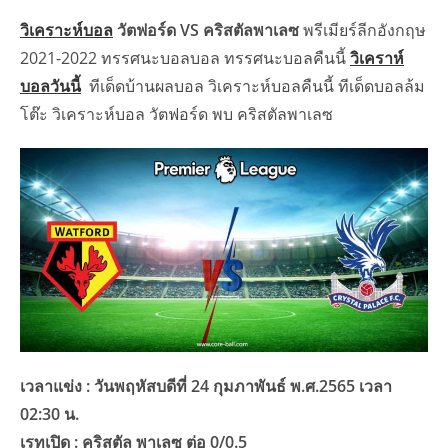
วิเคราะห์บอล
วัตฟอร์ด VS คริสตัลพาเลซ
พรีเมียร์ลีกอังกฤษ
2021-2022 ทรรศนะบอลบอล ทรรศนะบอลคืนนี้
วิเคราห์
บอลวันนี้
ทีเด็ดบ้านผลบอล วิเคราะห์บอลคืนนี้ ทีเด็ดบอลล้ม
โต๊ะ วิเคราะห์บอล วัตฟอร์ด พบ คริสตัลพาเลซ
เวลาแข่ง : วันพฤหัสบดีที่ 24 กุมภาพันธ์ พ.ศ.2565 เวลา
02:30 น.
เรทเปิด : คริสตัล พาเลซ ต่อ 0/0.5