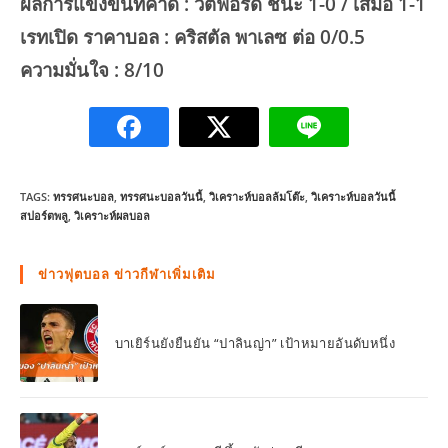
ผลการแข่งขันที่คาด : วัตฟอร์ด ชนะ 1-0 / เสมอ 1-1
เรทเปิด ราคาบอล : คริสตัล พาเลซ ต่อ 0/0.5
ความมั่นใจ : 8/10
TAGS:
ทรรศนะบอล
,
ทรรศนะบอลวันนี้
,
วิเคราะห์บอลล้มโต๊ะ
,
วิเคราะห์บอลวันนี้
สปอร์ตพลู
,
วิเคราะห์ผลบอล
ข่าวฟุตบอล ข่าวกีฬาเพิ่มเติม
บาเยิร์นยังยืนยัน “ปาลินญ่า” เป้าหมายอันดับหนึ่ง