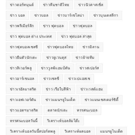
ข่าวดอร์ทมุนด์
ข่าวทีมชาติไทย
ข่าวนิวคาสเซิ่ล
ข่าว บอล
ข่าวบอล
ข่าวบาร์เซโลน่า
ข่าวบุนเดสลีกา
ข่าวพรีเมียร์ลีก
ข่าว ฟุตบอล
ข่าวฟุตบอล
ข่าว ฟุตบอล ต่าง ประเทศ
ข่าว ฟุตบอล ล่าสุด
ข่าวฟุตบอลเชลซี
ข่าวฟุตบอลไทย
ข่าวมิลาน
ข่าวยืมตัวนักเตะ
ข่าวยูเวนตุส
ข่าวย้ายทีม
ข่าวลิเวอร์พลู
ข่าววูลฟ์แฮมป์ตัน
ข่าวสเปอร์ส
ข่าวอาร์เซนอล
ข่าวเชลซี
ข่าวเปแอสเช
ข่าวเรอัลมาดริด
ข่าว เรือใบสีฟ้า
ข่าวเวสต์แฮม
ข่าวเอฟเวอร์ตัน
ข่าวแมนฯยูไนเต็ด
ข่าวแมนเชสเตอร์ซิตี้
ข่าวแอตฯมาดริด
ตลาดนักเตะ
ทรรศนะบอล
ทรรศนะบอลวันนี้
วิเคราะห์บอลล้มโต๊ะ
วิเคราะห์บอลวันนี้สปอร์ตพลู
วิเคราะห์ผลบอล
แมนฯยูไนเต็ด