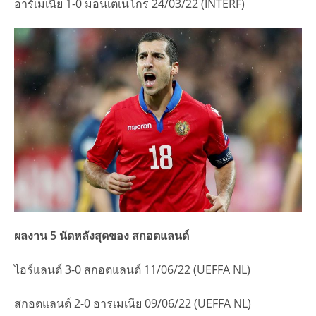
อาร์เมเนีย 1-0 มอนเตเนโกร 24/03/22 (INTERF)
ผลงาน
5 นัดหลังสุดของ สกอตแลนด์
ไอร์แลนด์ 3-0 สกอตแลนด์ 11/06/22 (UEFFA NL)
สกอตแลนด์ 2-0 อารเมเนีย 09/06/22 (UEFFA NL)