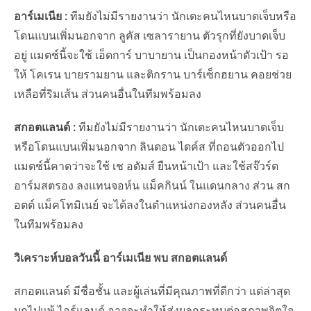
อาร์เมเนีย
:
ทีมยังไม่มีรายงานว่า นักเตะคนไหนบาดเจ็บหรือ
โดนแบนเพิ่มนอกจาก ลูคัส เซลารายาน ตัวรุกที่ยังบาดเจ็บ
อยู่ แมตช์นี้จะใช้ เอ็ดการ์ บาบายาน เป็นกองหน้าตัวเป้า รอ
ให้ โคเรน บายรามยาน และติกราน บาร์เซ็กฮยาน คอยช่วย
เหลือที่ริมเส้น ส่วนคนอื่นในทีมพร้อมลง
สกอตแลนด์
:
ทีมยังไม่มีรายงานว่า นักเตะคนไหนบาดเจ็บ
หรือโดนแบนเพิ่มนอกจาก ลินดอน ไดค์ส ที่ถอนตัวออกไป
แมตช์นี้คาดว่าจะใช้ เช อดัมส์ ยืนหน้าเป้า และใช้สจ๊วร์ต
อาร์มสตรอง ลงแทนจอห์น แม็คกินน์ ในแดนกลาง ส่วน สก
อตต์ แม็คโทมิเนย์ จะได้ลงในตำแหน่งกองหลัง ส่วนคนอื่น
ในทีมพร้อมลง
วิเคราะห์บอลวันนี้ อาร์เมเนีย พบ สกอตแลนด์
สกอตแลนด์ มีชื่อชั้น และผู้เล่นที่มีคุณภาพที่ดีกว่า แต่ล่าสุด
บุกไปแพ้ ไอร์แลนด์ อาจจะทำให้ส่งผลกระทบต่อสภาพจิตใจ