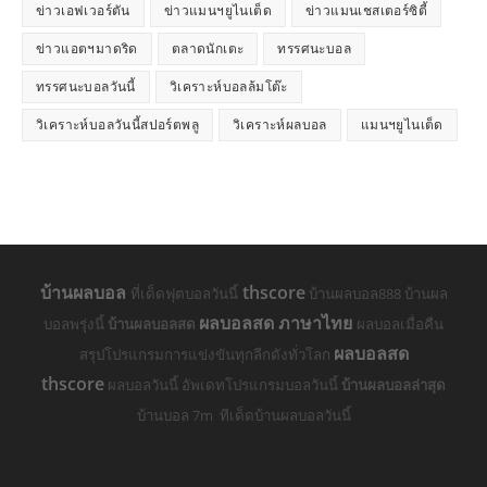
ข่าวเอฟเวอร์ตัน
ข่าวแมนฯยูไนเต็ด
ข่าวแมนเชสเตอร์ซิตี้
ข่าวแอตฯมาดริด
ตลาดนักเตะ
ทรรศนะบอล
ทรรศนะบอลวันนี้
วิเคราะห์บอลล้มโต๊ะ
วิเคราะห์บอลวันนี้สปอร์ตพลู
วิเคราะห์ผลบอล
แมนฯยูไนเต็ด
บ้านผลบอล
thscore
ที่เด็ดฟุตบอลวันนี้
บ้านผลบอล888 บ้านผล
ผลบอลสด ภาษาไทย
บอลพรุ่งนี้
บ้านผลบอลสด
ผลบอลเมื่อคืน
ผลบอลสด
สรุปโปรแกรมการแข่งขันทุกลีกดังทั่วโลก
thscore
ผลบอลวันนี้ อัพเดทโปรแกรมบอลวันนี้
บ้านผลบอลล่าสุด
บ้านบอล 7m ทีเด็ดบ้านผลบอลวันนี้