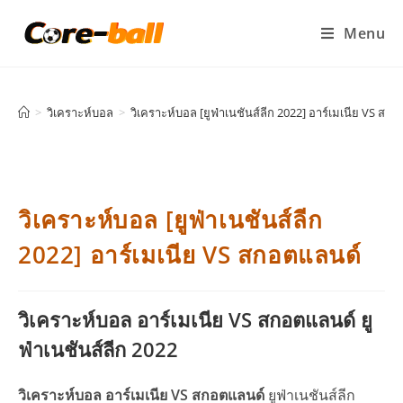
Menu
>
วิเคราะห์บอล
>
วิเคราะห์บอล [ยูฟ่าเนชันส์ลีก 2022] อาร์เมเนีย VS สก
วิเคราะห์บอล [ยูฟ่าเนชันส์ลีก
2022] อาร์เมเนีย VS สกอตแลนด์
วิเคราะห์บอล อาร์เมเนีย
VS สกอตแลนด์ ยู
ฟ่าเนชันส์ลีก 2022
วิเคราะห์บอล อาร์เมเนีย
VS สกอตแลนด์
ยูฟ่าเนชันส์ลีก