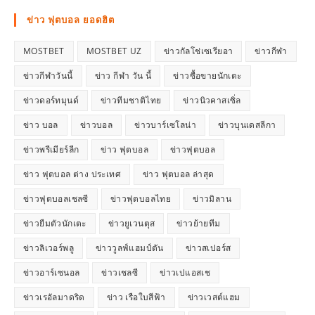
ข่าว ฟุตบอล ยอดฮิต
MOSTBET
MOSTBET UZ
ข่าวกัลโช่เซเรียอา
ข่าวกีฬา
ข่าวกีฬาวันนี้
ข่าว กีฬา วัน นี้
ข่าวซื้อขายนักเตะ
ข่าวดอร์ทมุนด์
ข่าวทีมชาติไทย
ข่าวนิวคาสเซิ่ล
ข่าว บอล
ข่าวบอล
ข่าวบาร์เซโลน่า
ข่าวบุนเดสลีกา
ข่าวพรีเมียร์ลีก
ข่าว ฟุตบอล
ข่าวฟุตบอล
ข่าว ฟุตบอล ต่าง ประเทศ
ข่าว ฟุตบอล ล่าสุด
ข่าวฟุตบอลเชลซี
ข่าวฟุตบอลไทย
ข่าวมิลาน
ข่าวยืมตัวนักเตะ
ข่าวยูเวนตุส
ข่าวย้ายทีม
ข่าวลิเวอร์พลู
ข่าววูลฟ์แฮมป์ตัน
ข่าวสเปอร์ส
ข่าวอาร์เซนอล
ข่าวเชลซี
ข่าวเปแอสเช
ข่าวเรอัลมาดริด
ข่าว เรือใบสีฟ้า
ข่าวเวสต์แฮม