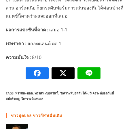
ส่วน อาร์เมเนีย ก็ยกระดับฟอร์มการเล่นของทีมได้ค่อนข้างดี
แมตช์นี้คาดว่าผลจะออกที่เสมอ
ผลการแข่งขันที่คาด :
เสมอ 1-1
เรทราคา :
สกอตแลนด์ ต่อ 1
ความมั่นใจ :
8/10
TAGS:
ทรรศนะบอล
,
ทรรศนะบอลวันนี้
,
วิเคราะห์บอลล้มโต๊ะ
,
วิเคราะห์บอลวันนี้
สปอร์ตพลู
,
วิเคราะห์ผลบอล
ข่าวฟุตบอล ข่าวกีฬาเพิ่มเติม