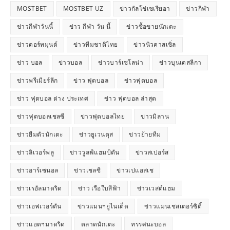
MOSTBET
MOSTBET UZ
ข่าวกัลโช่เซเรียอา
ข่าวกีฬา
ข่าวกีฬาวันนี้
ข่าว กีฬา วัน นี้
ข่าวซื้อขายนักเตะ
ข่าวดอร์ทมุนด์
ข่าวทีมชาติไทย
ข่าวนิวคาสเซิ่ล
ข่าว บอล
ข่าวบอล
ข่าวบาร์เซโลน่า
ข่าวบุนเดสลีกา
ข่าวพรีเมียร์ลีก
ข่าว ฟุตบอล
ข่าวฟุตบอล
ข่าว ฟุตบอล ต่าง ประเทศ
ข่าว ฟุตบอล ล่าสุด
ข่าวฟุตบอลเชลซี
ข่าวฟุตบอลไทย
ข่าวมิลาน
ข่าวยืมตัวนักเตะ
ข่าวยูเวนตุส
ข่าวย้ายทีม
ข่าวลิเวอร์พลู
ข่าววูลฟ์แฮมป์ตัน
ข่าวสเปอร์ส
ข่าวอาร์เซนอล
ข่าวเชลซี
ข่าวเปแอสเช
ข่าวเรอัลมาดริด
ข่าว เรือใบสีฟ้า
ข่าวเวสต์แฮม
ข่าวเอฟเวอร์ตัน
ข่าวแมนฯยูไนเต็ด
ข่าวแมนเชสเตอร์ซิตี้
ข่าวแอตฯมาดริด
ตลาดนักเตะ
ทรรศนะบอล