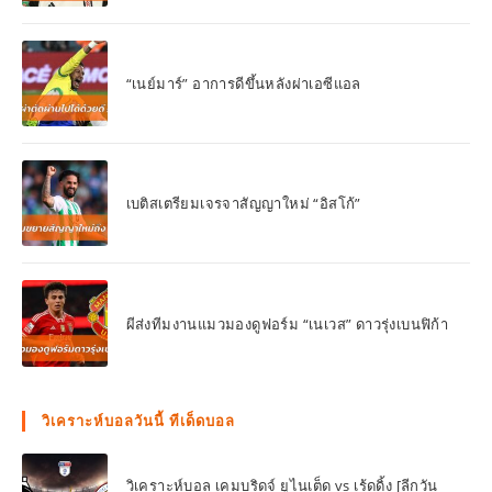
“เนย์มาร์” อาการดีขึ้นหลังผ่าเอซีแอล
เบติสเตรียมเจรจาสัญญาใหม่ “อิสโก้”
ผีส่งทีมงานแมวมองดูฟอร์ม “เนเวส” ดาวรุ่งเบนฟิก้า
วิเคราะห์บอลวันนี้ ทีเด็ดบอล
วิเคราะห์บอล เคมบริดจ์ ยูไนเต็ด vs เร้ดดิ้ง [ลีกวัน