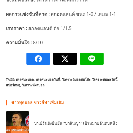
ผลการแข่งขันที่คาด :
สกอตแลนด์ ชนะ 1-0 / เสมอ 1-1
เรทราคา :
สกอตแลนด์ ต่อ 1/1.5
ความมั่นใจ :
8/10
TAGS:
ทรรศนะบอล
,
ทรรศนะบอลวันนี้
,
วิเคราะห์บอลล้มโต๊ะ
,
วิเคราะห์บอลวันนี้
สปอร์ตพลู
,
วิเคราะห์ผลบอล
ข่าวฟุตบอล ข่าวกีฬาเพิ่มเติม
บาเยิร์นยังยืนยัน “ปาลินญ่า” เป้าหมายอันดับหนึ่ง