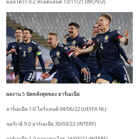
มอลโดวา 0-2 สกอตแลนด์ 13/11/21 (WCPEU)
ผลงาน
5 นัดหลังสุดของ อาร์เมเนีย
อาร์เมเนีย 1-0 ไอร์แลนด์ 04/06/22 (UEFFA NL)
นอร์เวย์ 9-0 อาร์เมเนีย 30/03/22 (INTERF)
อาร์เมเนีย 1-0 มอนเตเนโกร 24/03/22 (INTERF)