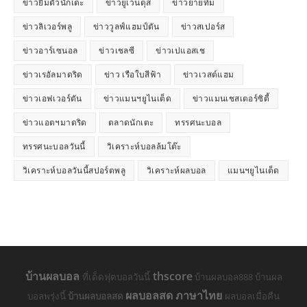
ข่าวยืมตัวนักเตะ
ข่าวยูเวนตุส
ข่าวย้ายทีม
ข่าวลิเวอร์พลู
ข่าววูลฟ์แฮมป์ตัน
ข่าวสเปอร์ส
ข่าวอาร์เซนอล
ข่าวเชลซี
ข่าวเปแอสเช
ข่าวเรอัลมาดริด
ข่าว เรือใบสีฟ้า
ข่าวเวสต์แฮม
ข่าวเอฟเวอร์ตัน
ข่าวแมนฯยูไนเต็ด
ข่าวแมนเชสเตอร์ซิตี้
ข่าวแอตฯมาดริด
ตลาดนักเตะ
ทรรศนะบอล
ทรรศนะบอลวันนี้
วิเคราะห์บอลล้มโต๊ะ
วิเคราะห์บอลวันนี้สปอร์ตพลู
วิเคราะห์ผลบอล
แมนฯยูไนเต็ด
บ้านผลบอล
thscore
ที่เด็ดฟุตบอลวันนี้
บ้านผลบอล888 บ้านผล
ผลบอลสด ภาษาไทย
บอลพรุ่งนี้
บ้านผลบอลสด
ผลบอลเมื่อคืน