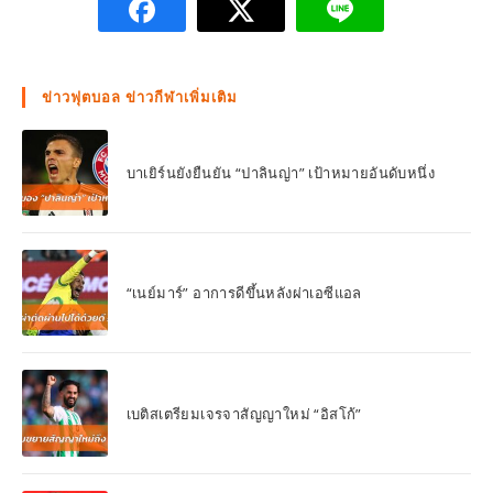
ข่าวฟุตบอล ข่าวกีฬาเพิ่มเติม
บาเยิร์นยังยืนยัน “ปาลินญ่า” เป้าหมายอันดับหนึ่ง
“เนย์มาร์” อาการดีขึ้นหลังผ่าเอซีแอล
เบติสเตรียมเจรจาสัญญาใหม่ “อิสโก้”