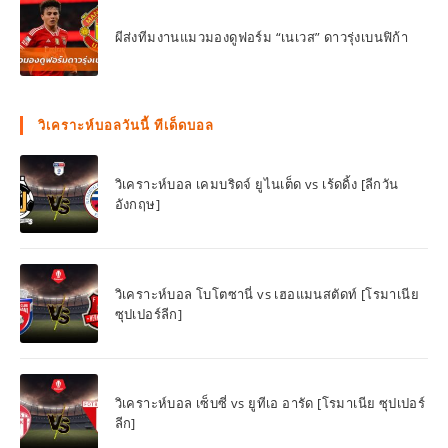
ผีส่งทีมงานแมวมองดูฟอร์ม “เนเวส” ดาวรุ่งเบนฟิก้า
วิเคราะห์บอลวันนี้ ทีเด็ดบอล
วิเคราะห์บอล เคมบริดจ์ ยูไนเต็ด vs เร้ดดิ้ง [ลีกวัน
อังกฤษ]
วิเคราะห์บอล โบโตซานี่ vs เฮอแมนสตัดท์ [โรมาเนีย
ซุปเปอร์ลีก]
วิเคราะห์บอล เซ็บซี่ vs ยูทีเอ อารัด [โรมาเนีย ซุปเปอร์
ลีก]