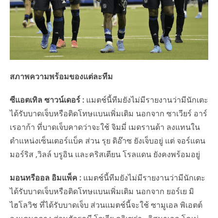
สภาพความพร้อมของแต่ละทีม
ซีแอตเทิล ซาวน์เดอร์
:
แมตช์นี้ทีมยังไม่มีรายงานว่ามีนักเตะ
ได้รับบาดเจ็บหรือติดโทษแบนเพิ่มเติม นอกจาก ซาเวียร์ อาร์
เรอาก้า ที่บาดเจ็บคาดว่าจะใช้ จิมมี่ เมดรานด้า ลงแทนใน
ตำแหน่งเซ็นเตอร์แบ็ค ส่วน รุย ดิอ๊าซ ยังเจ็บอยู่ แต่ จอร์แดน
มอร์ริส ,วิลล์ บรูอิน และคริสเตียน โรลแดน ยังคงพร้อมอยู่
มอนทรีออล อิมแพ็ค
:
แมตช์นี้ทีมยังไม่มีรายงานว่ามีนักเตะ
ได้รับบาดเจ็บหรือติดโทษแบนเพิ่มเติม นอกจาก ยอร์เย มิ
ไฮโลวิช ที่ได้รับบาดเจ็บ ส่วนแมตช์นี้จะใช้ ซามูเอล พิเอตต์