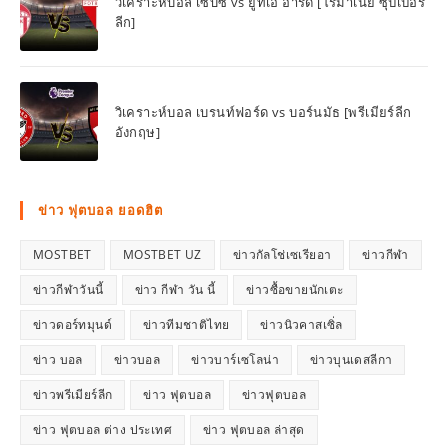
วิเคราะห์บอล เซ็บซี่ vs ยูทีเอ อารัด [โรมาเนีย ซุปเปอร์
ลีก]
วิเคราะห์บอล เบรนท์ฟอร์ด vs บอร์นมัธ [พรีเมียร์ลีก
อังกฤษ]
ข่าว ฟุตบอล ยอดฮิต
MOSTBET
MOSTBET UZ
ข่าวกัลโช่เซเรียอา
ข่าวกีฬา
ข่าวกีฬาวันนี้
ข่าว กีฬา วัน นี้
ข่าวซื้อขายนักเตะ
ข่าวดอร์ทมุนด์
ข่าวทีมชาติไทย
ข่าวนิวคาสเซิ่ล
ข่าว บอล
ข่าวบอล
ข่าวบาร์เซโลน่า
ข่าวบุนเดสลีกา
ข่าวพรีเมียร์ลีก
ข่าว ฟุตบอล
ข่าวฟุตบอล
ข่าว ฟุตบอล ต่าง ประเทศ
ข่าว ฟุตบอล ล่าสุด