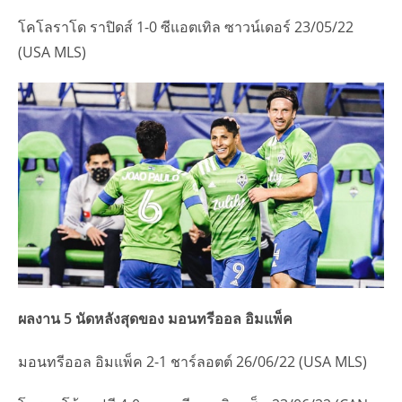
โคโลราโด ราปิดส์ 1-0 ซีแอตเทิล ซาวน์เดอร์ 23/05/22
(USA MLS)
ผลงาน
5 นัดหลังสุดของ มอนทรีออล อิมแพ็ค
มอนทรีออล อิมแพ็ค 2-1 ชาร์ลอตต์ 26/06/22 (USA MLS)