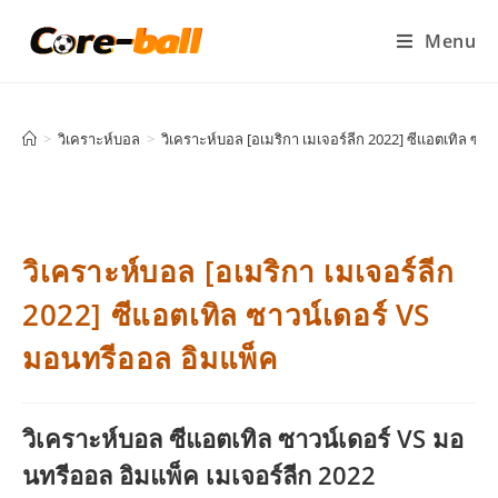
Menu
>
วิเคราะห์บอล
>
วิเคราะห์บอล [อเมริกา เมเจอร์ลีก 2022] ซีแอตเทิล ซา
วิเคราะห์บอล [อเมริกา เมเจอร์ลีก
2022] ซีแอตเทิล ซาวน์เดอร์ VS
มอนทรีออล อิมแพ็ค
วิเคราะห์บอล ซีแอตเทิล ซาวน์เดอร์
VS มอ
นทรีออล อิมแพ็ค เมเจอร์ลีก 2022