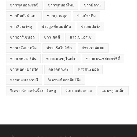
ข่าวฟุตบอลเชลซี
ข่าวฟุตบอลไทย
ข่าวมิลาน
ข่าวยืมตัวนักเตะ
ข่าวยูเวนตุส
ข่าวย้ายทีม
ข่าวลิเวอร์พลู
ข่าววูลฟ์แฮมป์ตัน
ข่าวสเปอร์ส
ข่าวอาร์เซนอล
ข่าวเชลซี
ข่าวเปแอสเช
ข่าวเรอัลมาดริด
ข่าว เรือใบสีฟ้า
ข่าวเวสต์แฮม
ข่าวเอฟเวอร์ตัน
ข่าวแมนฯยูไนเต็ด
ข่าวแมนเชสเตอร์ซิตี้
ข่าวแอตฯมาดริด
ตลาดนักเตะ
ทรรศนะบอล
ทรรศนะบอลวันนี้
วิเคราะห์บอลล้มโต๊ะ
วิเคราะห์บอลวันนี้สปอร์ตพลู
วิเคราะห์ผลบอล
แมนฯยูไนเต็ด