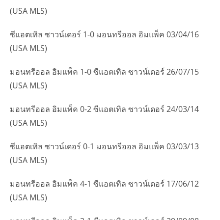
(USA MLS)
ซีแอตเทิล ซาวน์เดอร์ 1-0 มอนทรีออล อิมแพ็ค 03/04/16
(USA MLS)
มอนทรีออล อิมแพ็ค 1-0 ซีแอตเทิล ซาวน์เดอร์ 26/07/15
(USA MLS)
มอนทรีออล อิมแพ็ค 0-2 ซีแอตเทิล ซาวน์เดอร์ 24/03/14
(USA MLS)
ซีแอตเทิล ซาวน์เดอร์ 0-1 มอนทรีออล อิมแพ็ค 03/03/13
(USA MLS)
มอนทรีออล อิมแพ็ค 4-1 ซีแอตเทิล ซาวน์เดอร์ 17/06/12
(USA MLS)