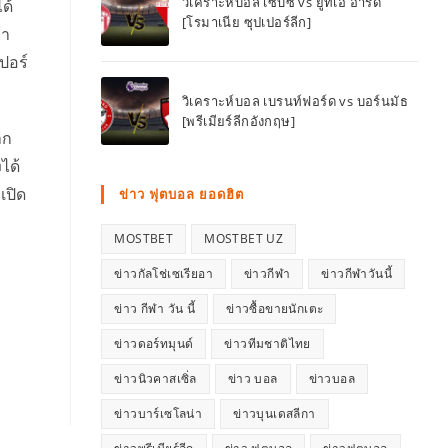
วิเคราะห์บอล เซ็บซี่ vs ยูทีเอ อารัด
ด้
[โรมาเนีย ซุปเปอร์ลีก]
้า
สปอร์
วิเคราะห์บอล เบรนท์ฟอร์ด vs บอร์นมัธ
[พรีเมียร์ลีกอังกฤษ]
าก
ได้
เปิด
ข่าว ฟุตบอล ยอดฮิต
MOSTBET
MOSTBET UZ
ข่าวกัลโช่เซเรียอา
ข่าวกีฬา
ข่าวกีฬาวันนี้
ข่าว กีฬา วัน นี้
ข่าวซื้อขายนักเตะ
ข่าวดอร์ทมุนด์
ข่าวทีมชาติไทย
ข่าวนิวคาสเซิ่ล
ข่าว บอล
ข่าวบอล
ข่าวบาร์เซโลน่า
ข่าวบุนเดสลีกา