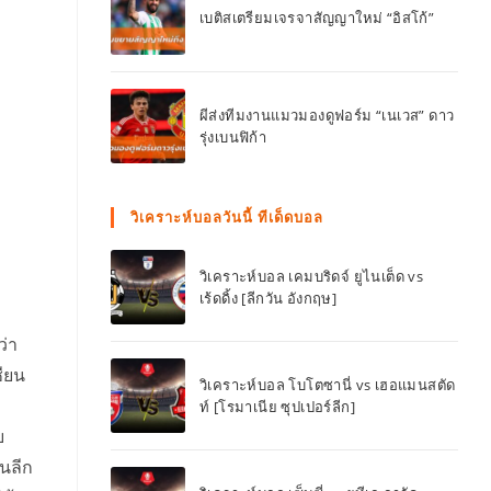
เบติสเตรียมเจรจาสัญญาใหม่ “อิสโก้”
ผีส่งทีมงานแมวมองดูฟอร์ม “เนเวส” ดาว
รุ่งเบนฟิก้า
วิเคราะห์บอลวันนี้ ทีเด็ดบอล
วิเคราะห์บอล เคมบริดจ์ ยูไนเต็ด vs
เร้ดดิ้ง [ลีกวัน อังกฤษ]
ว่า
ซียน
วิเคราะห์บอล โบโตซานี่ vs เฮอแมนสตัด
ท์ [โรมาเนีย ซุปเปอร์ลีก]
บ
ในลีก