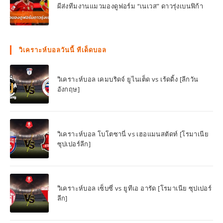
ผีส่งทีมงานแมวมองดูฟอร์ม “เนเวส” ดาวรุ่งเบนฟิก้า
วิเคราะห์บอลวันนี้ ทีเด็ดบอล
วิเคราะห์บอล เคมบริดจ์ ยูไนเต็ด vs เร้ดดิ้ง [ลีกวัน
อังกฤษ]
วิเคราะห์บอล โบโตซานี่ vs เฮอแมนสตัดท์ [โรมาเนีย
ซุปเปอร์ลีก]
วิเคราะห์บอล เซ็บซี่ vs ยูทีเอ อารัด [โรมาเนีย ซุปเปอร์
ลีก]