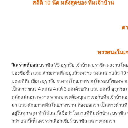
สถิติ 10 นัด หลังสุดของ ทีมเจ้าบ้าน
ต
ทรรศนะในเกมน
วิเคราะห์บอล
บราซิล VS อุรุกวัย เจ้าบ้าน บราซิล ผลงาน
ของชื่อชั้น และ ศักยภาพทีมอยู่แล้วเพราะ ลงเล่นมาแล้ว 10 
ขณะที่ทีมเยือน อุรุกวัย ผลงานโดยภาพรวมในรอบนี้ของพวกเขา
เป็นการ ชนะ 4 เสมอ 4 แพ้ 3 เกมด้วยกัน และ เกมนี้ อุรุกวัย 
หนักแน่นอน เพราะ พวกเขาจะต้องบุกมาเจอกับทีมเจ้าบ้านอย่า
มา และ ศักยภาพทีมโดยภาพรวม ต้องบอกว่า เป็นทางด้านทีมเจ้
อยู่ในทุกๆมุม ทำให้เกมนี้เชื่อว่าโอกาสที่ทีมเจ้าบ้าน บราซิล
กว่า เกมนี้เห็นควรว่าเลือกเชียร์ บราซิล เหมาะสมกว่า