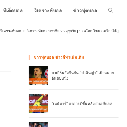
ทีเด็ดบอล
วิเคราะห์บอล
ข่าวฟุตบอล
วิเคราะห์บอล
>
วิเคราะห์บอล บราซิล VS อุรุกวัย [ บอลโลก โซนอเมริกาใต้ ]
ข่าวฟุตบอล ข่าวกีฬาเพิ่มเติม
บาเยิร์นยังยืนยัน “ปาลินญ่า” เป้าหมาย
อันดับหนึ่ง
“เนย์มาร์” อาการดีขึ้นหลังผ่าเอซีแอล