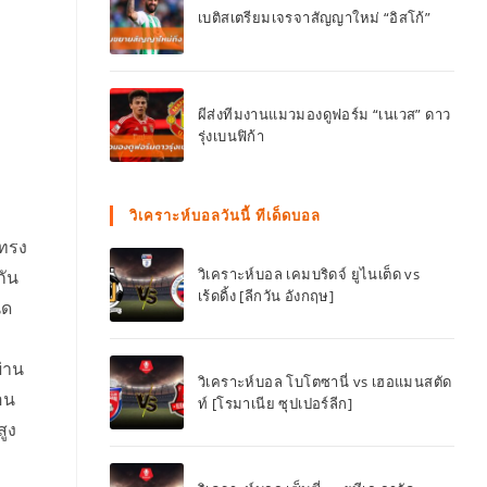
เบติสเตรียมเจรจาสัญญาใหม่ “อิสโก้”
ผีส่งทีมงานแมวมองดูฟอร์ม “เนเวส” ดาว
รุ่งเบนฟิก้า
วิเคราะห์บอลวันนี้ ทีเด็ดบอล
มทรง
วิเคราะห์บอล เคมบริดจ์ ยูไนเต็ด vs
กัน
เร้ดดิ้ง [ลีกวัน อังกฤษ]
ัด
ผ่าน
วิเคราะห์บอล โบโตซานี่ vs เฮอแมนสตัด
อน
ท์ [โรมาเนีย ซุปเปอร์ลีก]
สูง