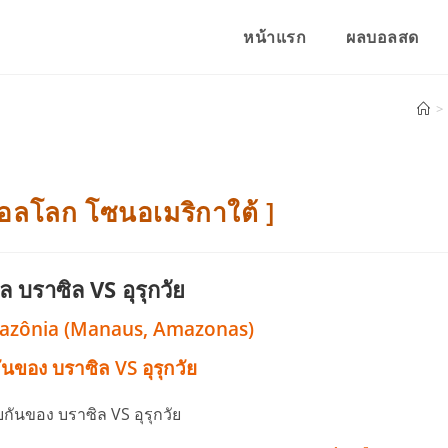
หน้าแรก
ผลบอลสด
>
 บอลโลก โซนอเมริกาใต้ ]
ล บราซิล VS อุรุกวัย
azônia (Manaus, Amazonas)
นของ บราซิล VS อุรุกวัย