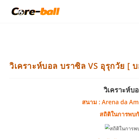
วิเคราะห์บอล บราซิล VS อุรุกวัย [
วิเคราะห์บอ
สนาม : Arena da Am
สถิติในการพบกั