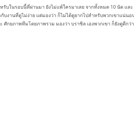
รับในรอบนี้ที่ผ่านมา ยังไม่แพ้ใครมาเลย จากทั้งหมด 10 นัด และ 
จอกับงานที่ดูไม่ง่าย แต่มองว่า ก็ไม่ได้ดูยากไปสำหรับพวกเขาแน่นอ
ละ ศักยภาพทีมโดยภาพรวม มองว่า บราซิล เองพวกเขา ก็ยังดูดีกว่า 