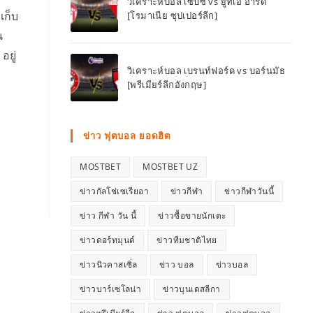
วิเคราะห์บอล เซ็บซี่ vs ยูทีเอ อารัด
เก็บ
[โรมาเนีย ซุปเปอร์ลีก]
น
อยู่
วิเคราะห์บอล เบรนท์ฟอร์ด vs บอร์นมัธ
[พรีเมียร์ลีกอังกฤษ]
ข่าว ฟุตบอล ยอดฮิต
MOSTBET
MOSTBET UZ
ข่าวกัลโช่เซเรียอา
ข่าวกีฬา
ข่าวกีฬาวันนี้
ข่าว กีฬา วัน นี้
ข่าวซื้อขายนักเตะ
ข่าวดอร์ทมุนด์
ข่าวทีมชาติไทย
ข่าวนิวคาสเซิ่ล
ข่าว บอล
ข่าวบอล
ข่าวบาร์เซโลน่า
ข่าวบุนเดสลีกา