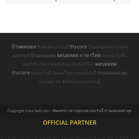
บ้านผลบอล
thscore
ที่เด็ดฟุตบอลวันนี้
บ้านผลบอล888 บ้านผล
ผลบอลสด ภาษาไทย
บอลพรุ่งนี้
บ้านผลบอลสด
ผลบอลเมื่อคืน
ผลบอลสด
สรุปโปรแกรมการแข่งขันทุกลีกดังทั่วโลก
thscore
ผลบอลวันนี้ อัพเดทโปรแกรมบอลวันนี้
บ้านผลบอลล่าสุด
บ้านบอล 7m ทีเด็ดบ้านผลบอลวันนี้
Copyright Core-ball.com - อัพเดทข่าวสารฟุตบอล บอลวันนี้ บ้านผลบอลล่าสุด
OFFICIAL PARTNER
SLOTXO
XOSLOT
สล็อต XO
สล็อตโจ๊กเกอร์
สล็อต PG
JOKER123