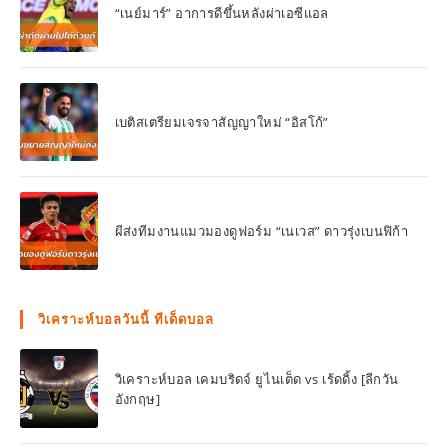
“เนย์มาร์” อาการดีขึ้นหลังผ่าเอซีแอล
เบติสเตรียมเจรจาสัญญาใหม่ “อิสโก้”
ผีส่งทีมงานแมวมองดูฟอร์ม “เนเวส” ดาวรุ่งเบนฟิก้า
วิเคราะห์บอลวันนี้ ทีเด็ดบอล
วิเคราะห์บอล เคมบริดจ์ ยูไนเต็ด vs เร้ดดิ้ง [ลีกวัน
อังกฤษ]