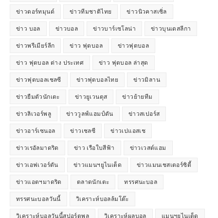
ข่าวดอร์ทมุนด์
ข่าวทีมชาติไทย
ข่าวนิวคาสเซิ่ล
ข่าว บอล
ข่าวบอล
ข่าวบาร์เซโลน่า
ข่าวบุนเดสลีกา
ข่าวพรีเมียร์ลีก
ข่าว ฟุตบอล
ข่าวฟุตบอล
ข่าว ฟุตบอล ต่าง ประเทศ
ข่าว ฟุตบอล ล่าสุด
ข่าวฟุตบอลเชลซี
ข่าวฟุตบอลไทย
ข่าวมิลาน
ข่าวยืมตัวนักเตะ
ข่าวยูเวนตุส
ข่าวย้ายทีม
ข่าวลิเวอร์พลู
ข่าววูลฟ์แฮมป์ตัน
ข่าวสเปอร์ส
ข่าวอาร์เซนอล
ข่าวเชลซี
ข่าวเปแอสเช
ข่าวเรอัลมาดริด
ข่าว เรือใบสีฟ้า
ข่าวเวสต์แฮม
ข่าวเอฟเวอร์ตัน
ข่าวแมนฯยูไนเต็ด
ข่าวแมนเชสเตอร์ซิตี้
ข่าวแอตฯมาดริด
ตลาดนักเตะ
ทรรศนะบอล
ทรรศนะบอลวันนี้
วิเคราะห์บอลล้มโต๊ะ
วิเคราะห์บอลวันนี้สปอร์ตพลู
วิเคราะห์ผลบอล
แมนฯยูไนเต็ด