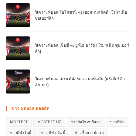
วิเคราะห์บอล โบโตซานี่ vs เฮอแมนสตัดท์ [โรมาเนีย
ซุปเปอร์ลีก]
วิเคราะห์บอล เซ็บซี่ vs ยูทีเอ อารัด [โรมาเนีย ซุปเปอร์
ลีก]
วิเคราะห์บอล เบรนท์ฟอร์ด vs บอร์นมัธ [พรีเมียร์ลีก
อังกฤษ]
ข่าว ฟุตบอล ยอดฮิต
MOSTBET
MOSTBET UZ
ข่าวกัลโช่เซเรียอา
ข่าวกีฬา
ข่าวกีฬาวันนี้
ข่าว กีฬา วัน นี้
ข่าวซื้อขายนักเตะ