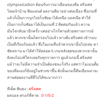
olympiastadion ต้อนรับการมาเยือนของทีม ฝรั่งเศส
โดยเจ้าบ้าน ฟินแลนด์ ผลงานดีมาอย่างต่อเนื่อง ซึ่งเกมที่
แล้วก็เป็นการบุกไปเก็บชัยมาได้เหนือ บอสเนีย ทำให้
เป็นการเก็บชัยมาได้เป็นเกมที่ 2 ติดต่อกันแล้ว ความ
มั่นใจกลับมาอีกครั้ง แต่อย่างไรก็ตามด้วยสถานการณ์
แล้ว พวกเขานั้นก็ตกรอบไปแล้ว ทางฝั่ง ฝรั่งเศส เข้ารอบ
เป็นที่เรียบร้อยแล้ว ซึ่งในเกมที่แล้วพวกเขานั้นไปถล่ม คา
ซัคสถาน มาได้ทำให้ตลอด 6 เกมหลังสุดของพวกเขานั้น
ยังคงไม่แพ้ใครเลยกับทุกรายการ ดูแล้วเกมนี้ ฝรั่งเศส
แม้ว่าจะไม่มีความจำเป็นต้องชนะก็จริง แต่ทว่าโมเมนตั้ม
ของทีมเองก็ยังอยู่ในช่วงขาขึ้น ดังนั้นเกมนี้ทีมเยือนน่าจะ
สานต่อผลงานที่ดีไปได้ซะมากกว่า
ทีเด็ด ฟันธง :
ฝรั่งเศส
ผลบอล สกอร์ที่คาด :
0-1/0-2