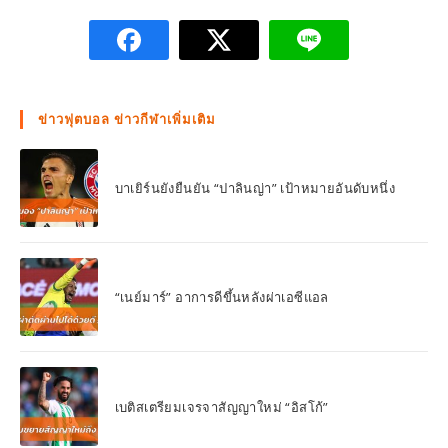
ข่าวฟุตบอล ข่าวกีฬาเพิ่มเติม
บาเยิร์นยังยืนยัน “ปาลินญ่า” เป้าหมายอันดับหนึ่ง
“เนย์มาร์” อาการดีขึ้นหลังผ่าเอซีแอล
เบติสเตรียมเจรจาสัญญาใหม่ “อิสโก้”