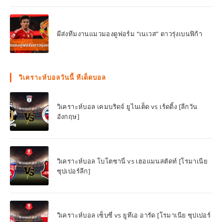
ผีส่งทีมงานแมวมองดูฟอร์ม “เนเวส” ดาวรุ่งเบนฟิก้า
วิเคราะห์บอลวันนี้ ทีเด็ดบอล
วิเคราะห์บอล เคมบริดจ์ ยูไนเต็ด vs เร้ดดิ้ง [ลีกวัน
อังกฤษ]
วิเคราะห์บอล โบโตซานี่ vs เฮอแมนสตัดท์ [โรมาเนีย
ซุปเปอร์ลีก]
วิเคราะห์บอล เซ็บซี่ vs ยูทีเอ อารัด [โรมาเนีย ซุปเปอร์