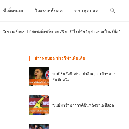
ทีเด็ดบอล
วิเคราะห์บอล
ข่าวฟุตบอล
>
วิเคราะห์บอล ปารีสแซงต์แชร์กแมง VS อาร์บีไลป์ซิก [ ยูฟ่า แชมเปี้ยนส์ลีก ]
ข่าวฟุตบอล ข่าวกีฬาเพิ่มเติม
]
บาเยิร์นยังยืนยัน “ปาลินญ่า” เป้าหมาย
อันดับหนึ่ง
“เนย์มาร์” อาการดีขึ้นหลังผ่าเอซีแอล