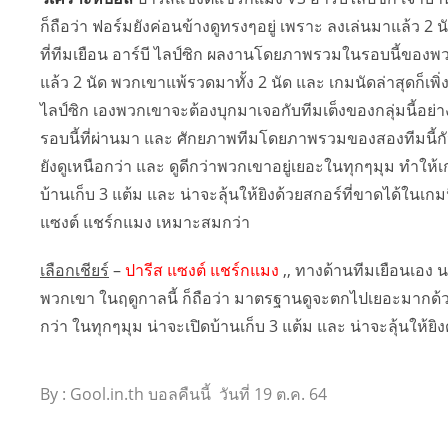
ก็ถือว่า ฟอร์มยังค่อนข้างดูทรงๆอยู่ เพราะ ลงเล่นมาแล้ว 
ที่ทีมเยือน อาร์บี ไลป์ซิก ผลงานโดยภาพรวมในรอบนี้ของพวก
แล้ว 2 นัด พวกเขาแพ้รวดมาทั้ง 2 นัด และ เกมนัดล่าสุดก็เพิ่งจ
ไลป์ซิก เองพวกเขาจะต้องบุกมาเจอกับทีมเต็งของกลุ่มนี้อย่า
รอบนี้ที่ผ่านมา และ ศักยภาพทีมโดยภาพรวมของสองทีมนี้กันด
ยังดูเหนือกว่า และ ดูดีกว่าพวกเขาอยู่เยอะในทุกๆมุม ทำให้เก
บ้านเก็บ 3 แต้ม และ น่าจะลุ้นให้ยิงด้วยสกอร์ที่ขาดได้ในเกมน
แซงต์ แชร์กแมง เหมาะสมกว่า
เลือกเชียร์
–
ปารีส แซงต์ แชร์กแมง
,, ทางด้านทีมเยือนเอง
พวกเขา ในฤดูกาลนี้ ก็ถือว่า มาตรฐานดูจะตกไปเยอะมากด้วย เก
กว่า ในทุกๆมุม น่าจะเปิดบ้านเก็บ 3 แต้ม และ น่าจะลุ้นให้ยิง
By : Gool.in.th บอลคืนนี้ วันที่ 19 ต.ค. 64