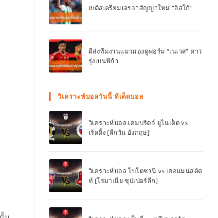
เบติสเตรียมเจรจาสัญญาใหม่ “อิสโก้”
ผีส่งทีมงานแมวมองดูฟอร์ม “เนเวส” ดาว
รุ่งเบนฟิก้า
วิเคราะห์บอลวันนี้ ทีเด็ดบอล
วิเคราะห์บอล เคมบริดจ์ ยูไนเต็ด vs
เร้ดดิ้ง [ลีกวัน อังกฤษ]
วิเคราะห์บอล โบโตซานี่ vs เฮอแมนสตัด
ท์ [โรมาเนีย ซุปเปอร์ลีก]
ั้น