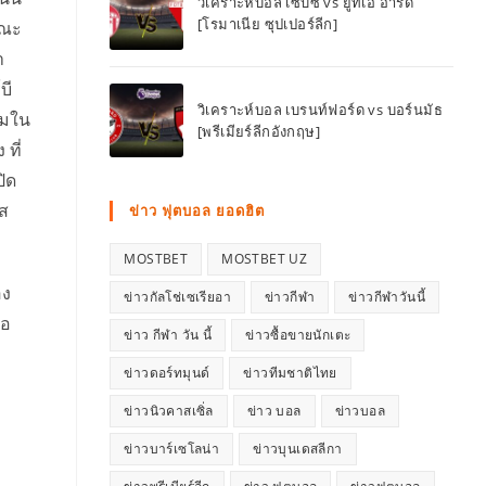
วิเคราะห์บอล เซ็บซี่ vs ยูทีเอ อารัด
[โรมาเนีย ซุปเปอร์ลีก]
ขณะ
า
บี
วิเคราะห์บอล เบรนท์ฟอร์ด vs บอร์นมัธ
์มใน
[พรีเมียร์ลีกอังกฤษ]
ที่
ปิด
ีส
ข่าว ฟุตบอล ยอดฮิต
MOSTBET
MOSTBET UZ
อง
ข่าวกัลโช่เซเรียอา
ข่าวกีฬา
ข่าวกีฬาวันนี้
ือ
ข่าว กีฬา วัน นี้
ข่าวซื้อขายนักเตะ
ข่าวดอร์ทมุนด์
ข่าวทีมชาติไทย
ข่าวนิวคาสเซิ่ล
ข่าว บอล
ข่าวบอล
ข่าวบาร์เซโลน่า
ข่าวบุนเดสลีกา