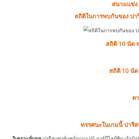
สนามแข่ง 
สถิติในการพบกันของ ปารี
สถิติ 10 นัด 
สถิติ 10 นั
ต
ทรรศนะในเกมนี้ ปารีสแ
วิเคราะห์บอล
ปารีสแซงต์แชร์กแมง VS อาร์บีไลป์ซิก เจ้า