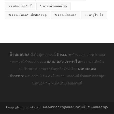
ทรรศนะบอลวันนี้
วิเคราะห์บอลล้มโต๊ะ
วิเคราะห์บอลวันนี้สปอร์ตพลู
วิเคราะห์ผลบอล
แมนฯยูไนเต็ด
บ้านผลบอล
thscore
ที่เด็ดฟุตบอลวันนี้
บ้านผลบอล888 บ้านผล
ผลบอลสด ภาษาไทย
บอลพรุ่งนี้
บ้านผลบอลสด
ผลบอลเมื่อคืน
ผลบอลสด
สรุปโปรแกรมการแข่งขันทุกลีกดังทั่วโลก
thscore
ผลบอลวันนี้ อัพเดทโปรแกรมบอลวันนี้
บ้านผลบอลล่าสุด
บ้านบอล 7m ทีเด็ดบ้านผลบอลวันนี้
Copyright Core-ball.com - อัพเดทข่าวสารฟุตบอล บอลวันนี้ บ้านผลบอลล่าสุด