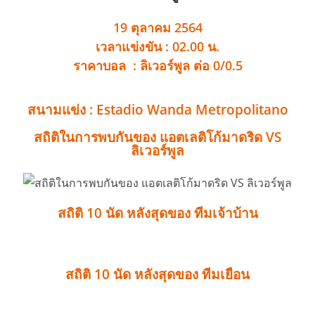
19 ตุลาคม 2564
เวลาแข่งขัน : 02.00 น.
ราคาบอล : ลิเวอร์พูล ต่อ 0/0.5
สนามแข่ง : Estadio Wanda Metropolitano
สถิติในการพบกันของ แอตเลติโก้มาดริด VS
ลิเวอร์พูล
สถิติ 10 นัด หลังสุดของ ทีมเจ้าบ้าน
สถิติ 10 นัด หลังสุดของ ทีมเยือน