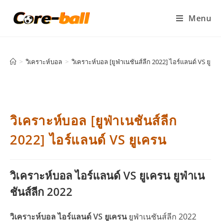
Menu
>
วิเคราะห์บอล
>
วิเคราะห์บอล [ยูฟ่าเนชันส์ลีก 2022] ไอร์แลนด์ VS ยูเค
วิเคราะห์บอล [ยูฟ่าเนชันส์ลีก
2022] ไอร์แลนด์ VS ยูเครน
วิเคราะห์บอล ไอร์แลนด์
VS ยูเครน ยูฟ่าเน
ชันส์ลีก 2022
วิเคราะห์บอล ไอร์แลนด์
VS ยูเครน
ยูฟ่าเนชันส์ลีก 2022