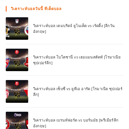
วิเคราะห์บอลวันนี้ ทีเด็ดบอล
วิเคราะห์บอล เคมบริดจ์ ยูไนเต็ด vs เร้ดดิ้ง [ลีกวัน
อังกฤษ]
วิเคราะห์บอล โบโตซานี่ vs เฮอแมนสตัดท์ [โรมาเนีย
ซุปเปอร์ลีก]
วิเคราะห์บอล เซ็บซี่ vs ยูทีเอ อารัด [โรมาเนีย ซุปเปอร์
ลีก]
วิเคราะห์บอล เบรนท์ฟอร์ด vs บอร์นมัธ [พรีเมียร์ลีก
อังกฤษ]