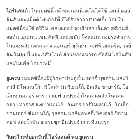
ไอร์แลนด์
:
ในแมตช์นี้ สตีเฟ่น เคนนี่ จะไม่ได้ใช้ เจมส์ คอล
ลินส์ และแม็ตต์ โดเฮอร์ตี้ ที่ได้รับอาการบาดเจ็บ โดยใน
แมตช์นี้จะใช้ ควีวิน เคลเลเฮอร์ ลงเฝ้าเสา เอ็นดา สตีเว่นส์ ,
จอห์น เอแกน , เชน ดัฟฟี่ และเชมัส โคลแมน ลงประจำการ
ในแผงหลัง แดนกลาง คอเนอร์ ฮูริเฮน , เจฟฟ์ เฮนดริค, เจย์
สัน โมลุมบี้ และเจสัน ไนท์ ส่วนของแนวรุก คัลลัม โรบินสัน
และไมเคิ่ล โอบาเฟมี่
ยูเครน
:
แมตช์นี้จะมีผู้รักษาประตูเป็น จอร์จี้ บุชคาน และวิ
ตาลี่ มิโคเลนโก้ , มิโคล่า มัตวิเยนโก้, อิลเลีย ซาบาร์นี่, โอ
เล็กซานเดอร์ คาราวาเยฟ ลงประจำในแดนหลัง ในแดน
กลาง ทาราส สเตปาเนนโก้ , อันเดร ยาร์โมเลนโก้ , โอเล็ก
ซานเดอร์ ซินเชนโก้, รุสลาน มาลินอฟสกี้, วิคเตอร์ ซิกาน
คอฟ และโรมัน ยาเรมชุต ยืนประจำการที่แนวรุก
วิเครไาะห์บอลวันนี้ ไอร์แลนด์ พบ ยูเครน