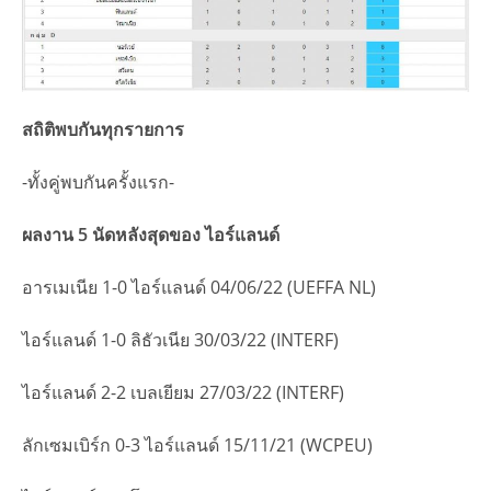
สถิติพบกันทุกรายการ
-ทั้งคู่พบกันครั้งแรก-
ผลงาน
5 นัดหลังสุดของ ไอร์แลนด์
อารเมเนีย 1-0 ไอร์แลนด์ 04/06/22 (UEFFA NL)
ไอร์แลนด์ 1-0 ลิธัวเนีย 30/03/22 (INTERF)
ไอร์แลนด์ 2-2 เบลเยียม 27/03/22 (INTERF)
ลักเซมเบิร์ก 0-3 ไอร์แลนด์ 15/11/21 (WCPEU)