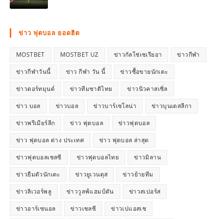
ข่าว ฟุตบอล ยอดฮิต
MOSTBET
MOSTBET UZ
ข่าวกัลโช่เซเรียอา
ข่าวกีฬา
ข่าวกีฬาวันนี้
ข่าว กีฬา วัน นี้
ข่าวซื้อขายนักเตะ
ข่าวดอร์ทมุนด์
ข่าวทีมชาติไทย
ข่าวนิวคาสเซิ่ล
ข่าว บอล
ข่าวบอล
ข่าวบาร์เซโลน่า
ข่าวบุนเดสลีกา
ข่าวพรีเมียร์ลีก
ข่าว ฟุตบอล
ข่าวฟุตบอล
ข่าว ฟุตบอล ต่าง ประเทศ
ข่าว ฟุตบอล ล่าสุด
ข่าวฟุตบอลเชลซี
ข่าวฟุตบอลไทย
ข่าวมิลาน
ข่าวยืมตัวนักเตะ
ข่าวยูเวนตุส
ข่าวย้ายทีม
ข่าวลิเวอร์พลู
ข่าววูลฟ์แฮมป์ตัน
ข่าวสเปอร์ส
ข่าวอาร์เซนอล
ข่าวเชลซี
ข่าวเปแอสเช