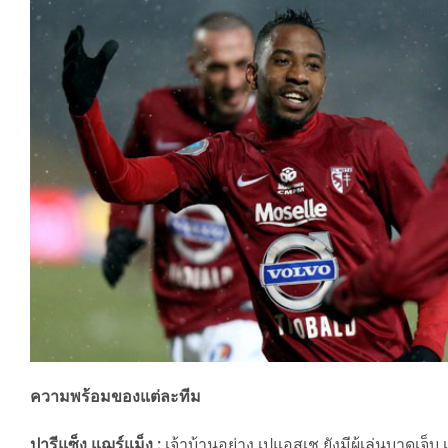
ความพร้อมของแต่ละทีม
ปารีแซ็ง แฌร์แม็ง :
เจ้าบ้านอย่าง เปแอสเช ยังมีผู้เล่นบาดเจ็บ 