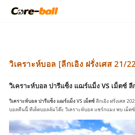
วิเคราะห์บอล [ลีกเอิง ฝรั่งเศส 21/2
วิเคราะห์บอล ปารีแซ็ง แฌร์แม็ง VS เม็ตซ์ ลี
วิเคราะห์บอล ปารีแซ็ง แฌร์แม็ง VS เม็ตซ์
ลีกเอิง ฝรั่งเศส 
บอลคืนนี้ ทีเด็ดบอลล้มโต๊ะ วิเคราะห์บอล แชร์กแมง พบ เม็ตซ์