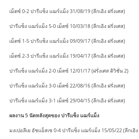
เม็ตซ์ 0-2 ปารีแซ็ง แฌร์แม็ง 31/08/19 (ลีกเอิง ฝรั่งเศส)
ปารีแซ็ง แฌร์แม็ง 5-0 เม็ตซ์ 10/03/18 (ลีกเอิง ฝรั่งเศส)
เม็ตซ์ 1-5 ปารีแซ็ง แฌร์แม็ง 09/09/17 (ลีกเอิง ฝรั่งเศส)
เม็ตซ์ 2-3 ปารีแซ็ง แฌร์แม็ง 19/04/17 (ลีกเอิง ฝรั่งเศส)
ปารีแซ็ง แฌร์แม็ง 2-0 เม็ตซ์ 12/01/17 (ฝรั่งเศส ดิวิชั่น 2)
ปารีแซ็ง แฌร์แม็ง 3-0 เม็ตซ์ 22/08/16 (ลีกเอิง ฝรั่งเศส)
ปารีแซ็ง แฌร์แม็ง 3-1 เม็ตซ์ 29/04/15 (ลีกเอิง ฝรั่งเศส)
ผลงาน 5 นัดหลังสุดของ ปารีแซ็ง แฌร์แม็ง
มงเปอลีเย อัชแอ็สเซ 0-4 ปารีแซ็ง แฌร์แม็ง 15/05/22 (ลีกเอิง 