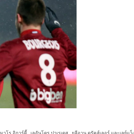
เมาโร อิการ์ดี้ , เลอันโดร ปาเรเดส , ยูลีอาน ดรัคส์เลอร์ และเลย์แว็ง