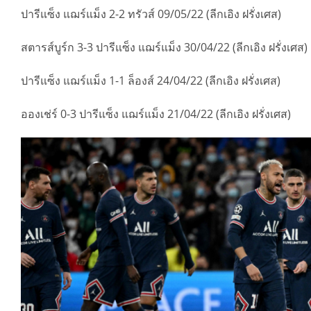
ปารีแซ็ง แฌร์แม็ง 2-2 ทรัวส์ 09/05/22 (ลีกเอิง ฝรั่งเศส)
สตารส์บูร์ก 3-3 ปารีแซ็ง แฌร์แม็ง 30/04/22 (ลีกเอิง ฝรั่งเศส)
ปารีแซ็ง แฌร์แม็ง 1-1 ล็องส์ 24/04/22 (ลีกเอิง ฝรั่งเศส)
อองเช่ร์ 0-3 ปารีแซ็ง แฌร์แม็ง 21/04/22 (ลีกเอิง ฝรั่งเศส)