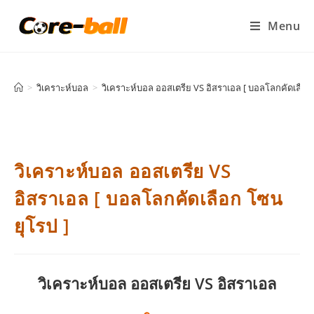
Menu
>
วิเคราะห์บอล
>
วิเคราะห์บอล ออสเตรีย VS อิสราเอล [ บอลโลกคัดเลือก
วิเคราะห์บอล ออสเตรีย VS
อิสราเอล [ บอลโลกคัดเลือก โซน
ยุโรป ]
วิเคราะห์บอล ออสเตรีย VS อิสราเอล