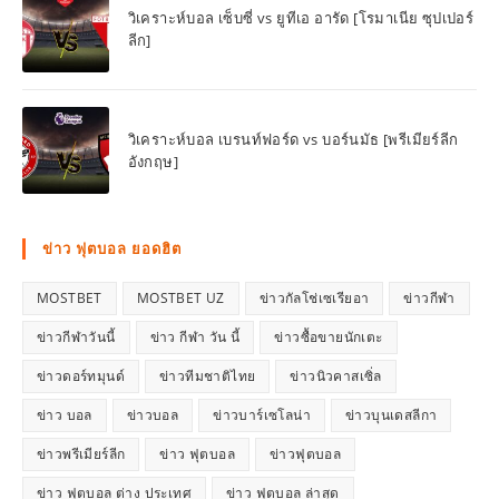
วิเคราะห์บอล เซ็บซี่ vs ยูทีเอ อารัด [โรมาเนีย ซุปเปอร์
ลีก]
วิเคราะห์บอล เบรนท์ฟอร์ด vs บอร์นมัธ [พรีเมียร์ลีก
อังกฤษ]
ข่าว ฟุตบอล ยอดฮิต
MOSTBET
MOSTBET UZ
ข่าวกัลโช่เซเรียอา
ข่าวกีฬา
ข่าวกีฬาวันนี้
ข่าว กีฬา วัน นี้
ข่าวซื้อขายนักเตะ
ข่าวดอร์ทมุนด์
ข่าวทีมชาติไทย
ข่าวนิวคาสเซิ่ล
ข่าว บอล
ข่าวบอล
ข่าวบาร์เซโลน่า
ข่าวบุนเดสลีกา
ข่าวพรีเมียร์ลีก
ข่าว ฟุตบอล
ข่าวฟุตบอล
ข่าว ฟุตบอล ต่าง ประเทศ
ข่าว ฟุตบอล ล่าสุด