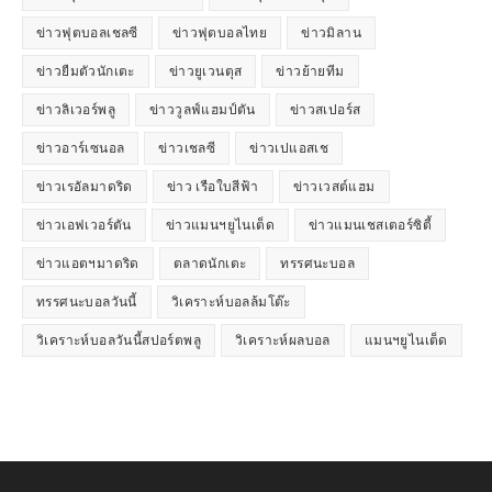
ข่าวฟุตบอลเชลซี
ข่าวฟุตบอลไทย
ข่าวมิลาน
ข่าวยืมตัวนักเตะ
ข่าวยูเวนตุส
ข่าวย้ายทีม
ข่าวลิเวอร์พลู
ข่าววูลฟ์แฮมป์ตัน
ข่าวสเปอร์ส
ข่าวอาร์เซนอล
ข่าวเชลซี
ข่าวเปแอสเช
ข่าวเรอัลมาดริด
ข่าว เรือใบสีฟ้า
ข่าวเวสต์แฮม
ข่าวเอฟเวอร์ตัน
ข่าวแมนฯยูไนเต็ด
ข่าวแมนเชสเตอร์ซิตี้
ข่าวแอตฯมาดริด
ตลาดนักเตะ
ทรรศนะบอล
ทรรศนะบอลวันนี้
วิเคราะห์บอลล้มโต๊ะ
วิเคราะห์บอลวันนี้สปอร์ตพลู
วิเคราะห์ผลบอล
แมนฯยูไนเต็ด