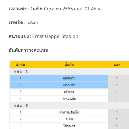
เวลาแข่ง :
วันที่ 6 มิถุนายน 2565 เวลา 01:45 น.
เรทเปิด :
เสมอ
สนามแข่ง :
Ernst Happel Stadion
อันดับตารางคะแนน