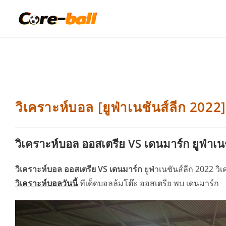
วิเคราะห์บอล [ยูฟ่าเนชันส์ลีก 202
วิเคราะห์บอล ออสเตรีย
VS เดนมาร์ก ยูฟ่าเน
วิเคราะห์บอล ออสเตรีย
VS เดนมาร์ก
ยูฟ่าเนชันส์ลีก 2022 
วิเคราะห์บอลวันนี้
ทีเด็ดบอลล้มโต๊ะ ออสเตรีย พบ เดนมาร์ก