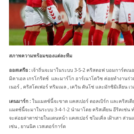
สภาพความพร้อมของแต่ละทีม
ออสเตรีย
:
เจ้าถิ่นจะมาในระบบ 3-5-2 คริสตอฟ บอมการ์ตเ
มิคาเอล เกรโกริตช์ และมาร์โก อาร์เนาโตวิช ค่อยทำงานร่ว
เนอร์ , คริสโตเฟอร์ ทริมเมล , เควิน ดันโซ่ และมักซิมิเลียน เว
เดนมาร์ก
:
ในแมตช์นี้จะขาด แคสเปอร์ ดอลเบิร์ก และคริสเตี
แมตช์นี้จะมาในระบบ 3-4-1-2 นำมาโดย คริสเตียน อีริคเซ่น
จะค่อยล่าตาข่ายในแดนหน้า แคสเปอร์ ชไมเคิ่ล เฝ้าเสา ส่วนแผ
เซ่น , ยานนิค เวสเตอร์การ์ด