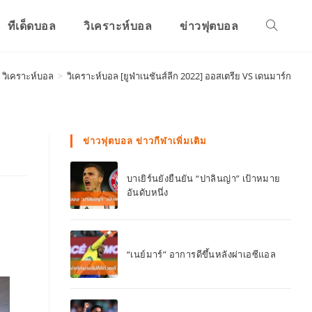
ทีเด็ดบอล
วิเคราะห์บอล
ข่าวฟุตบอล
วิเคราะห์บอล
>
วิเคราะห์บอล [ยูฟ่าเนชันส์ลีก 2022] ออสเตรีย VS เดนมาร์ก
ข่าวฟุตบอล ข่าวกีฬาเพิ่มเติม
บาเยิร์นยังยืนยัน “ปาลินญ่า” เป้าหมาย
อันดับหนึ่ง
“เนย์มาร์” อาการดีขึ้นหลังผ่าเอซีแอล