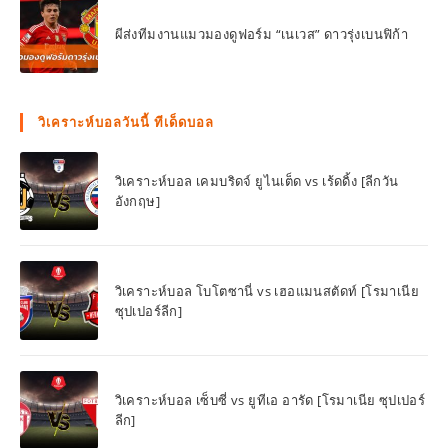
ผีส่งทีมงานแมวมองดูฟอร์ม “เนเวส” ดาวรุ่งเบนฟิก้า
วิเคราะห์บอลวันนี้ ทีเด็ดบอล
วิเคราะห์บอล เคมบริดจ์ ยูไนเต็ด vs เร้ดดิ้ง [ลีกวัน
อังกฤษ]
วิเคราะห์บอล โบโตซานี่ vs เฮอแมนสตัดท์ [โรมาเนีย
ซุปเปอร์ลีก]
วิเคราะห์บอล เซ็บซี่ vs ยูทีเอ อารัด [โรมาเนีย ซุปเปอร์
ลีก]