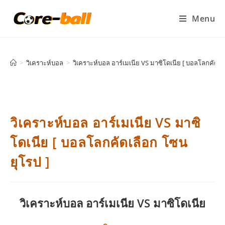
Menu
>
วิเคราะห์บอล
>
วิเคราะห์บอล อาร์เมเนีย VS มาซิโดเนีย [ บอลโลกคัดเล
วิเคราะห์บอล อาร์เมเนีย VS มาซิ
โดเนีย [ บอลโลกคัดเลือก โซน
ยุโรป ]
วิเคราะห์บอล อาร์เมเนีย VS มาซิโดเนีย