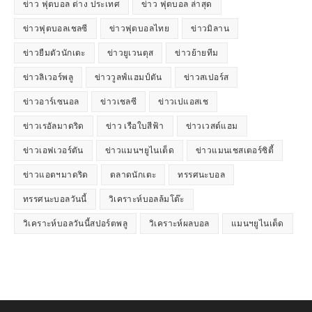
ข่าว ฟุตบอล ต่าง ประเทศ
ข่าว ฟุตบอล ล่าสุด
ข่าวฟุตบอลเชลซี
ข่าวฟุตบอลไทย
ข่าวมิลาน
ข่าวยืมตัวนักเตะ
ข่าวยูเวนตุส
ข่าวย้ายทีม
ข่าวลิเวอร์พลู
ข่าววูลฟ์แฮมป์ตัน
ข่าวสเปอร์ส
ข่าวอาร์เซนอล
ข่าวเชลซี
ข่าวเปแอสเช
ข่าวเรอัลมาดริด
ข่าว เรือใบสีฟ้า
ข่าวเวสต์แฮม
ข่าวเอฟเวอร์ตัน
ข่าวแมนฯยูไนเต็ด
ข่าวแมนเชสเตอร์ซิตี้
ข่าวแอตฯมาดริด
ตลาดนักเตะ
ทรรศนะบอล
ทรรศนะบอลวันนี้
วิเคราะห์บอลล้มโต๊ะ
วิเคราะห์บอลวันนี้สปอร์ตพลู
วิเคราะห์ผลบอล
แมนฯยูไนเต็ด