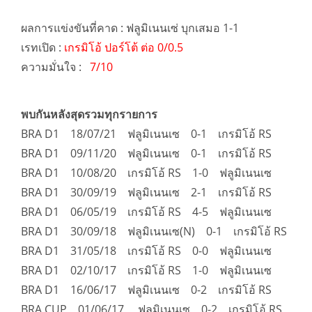
ผลการแข่งขันที่คาด : ฟลูมิเนนเซ่ บุกเสมอ 1-1
เรทเปิด :
เกรมิโอ้ ปอร์โต้ ต่อ 0/0.5
ความมั่นใจ :
7/10
พบกันหลังสุดรวมทุกรายการ
BRA D1 18/07/21 ฟลูมิเนนเซ 0-1 เกรมิโอ้ RS
BRA D1 09/11/20 ฟลูมิเนนเซ 0-1 เกรมิโอ้ RS
BRA D1 10/08/20 เกรมิโอ้ RS 1-0 ฟลูมิเนนเซ
BRA D1 30/09/19 ฟลูมิเนนเซ 2-1 เกรมิโอ้ RS
BRA D1 06/05/19 เกรมิโอ้ RS 4-5 ฟลูมิเนนเซ
BRA D1 30/09/18 ฟลูมิเนนเซ(N) 0-1 เกรมิโอ้ RS
BRA D1 31/05/18 เกรมิโอ้ RS 0-0 ฟลูมิเนนเซ
BRA D1 02/10/17 เกรมิโอ้ RS 1-0 ฟลูมิเนนเซ
BRA D1 16/06/17 ฟลูมิเนนเซ 0-2 เกรมิโอ้ RS
BRA CUP 01/06/17 ฟลูมิเนนเซ 0-2 เกรมิโอ้ RS