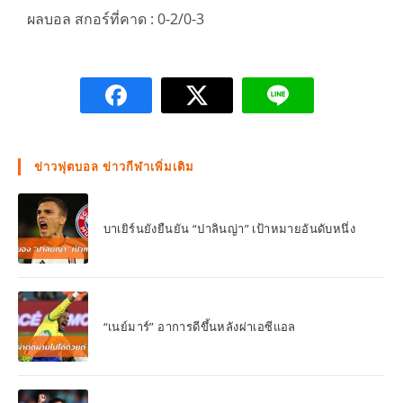
ผลบอล สกอร์ที่คาด : 0-2/0-3
ข่าวฟุตบอล ข่าวกีฬาเพิ่มเติม
บาเยิร์นยังยืนยัน “ปาลินญ่า” เป้าหมายอันดับหนึ่ง
“เนย์มาร์” อาการดีขึ้นหลังผ่าเอซีแอล