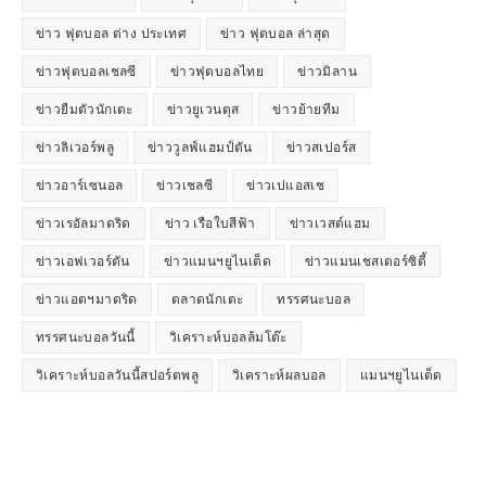
ข่าว ฟุตบอล ต่าง ประเทศ
ข่าว ฟุตบอล ล่าสุด
ข่าวฟุตบอลเชลซี
ข่าวฟุตบอลไทย
ข่าวมิลาน
ข่าวยืมตัวนักเตะ
ข่าวยูเวนตุส
ข่าวย้ายทีม
ข่าวลิเวอร์พลู
ข่าววูลฟ์แฮมป์ตัน
ข่าวสเปอร์ส
ข่าวอาร์เซนอล
ข่าวเชลซี
ข่าวเปแอสเช
ข่าวเรอัลมาดริด
ข่าว เรือใบสีฟ้า
ข่าวเวสต์แฮม
ข่าวเอฟเวอร์ตัน
ข่าวแมนฯยูไนเต็ด
ข่าวแมนเชสเตอร์ซิตี้
ข่าวแอตฯมาดริด
ตลาดนักเตะ
ทรรศนะบอล
ทรรศนะบอลวันนี้
วิเคราะห์บอลล้มโต๊ะ
วิเคราะห์บอลวันนี้สปอร์ตพลู
วิเคราะห์ผลบอล
แมนฯยูไนเต็ด