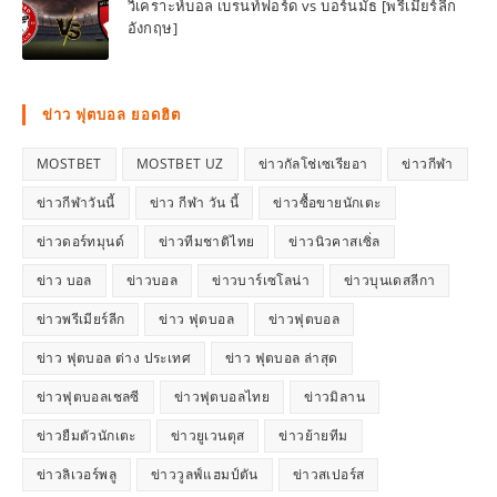
วิเคราะห์บอล เบรนท์ฟอร์ด vs บอร์นมัธ [พรีเมียร์ลีก
อังกฤษ]
ข่าว ฟุตบอล ยอดฮิต
MOSTBET
MOSTBET UZ
ข่าวกัลโช่เซเรียอา
ข่าวกีฬา
ข่าวกีฬาวันนี้
ข่าว กีฬา วัน นี้
ข่าวซื้อขายนักเตะ
ข่าวดอร์ทมุนด์
ข่าวทีมชาติไทย
ข่าวนิวคาสเซิ่ล
ข่าว บอล
ข่าวบอล
ข่าวบาร์เซโลน่า
ข่าวบุนเดสลีกา
ข่าวพรีเมียร์ลีก
ข่าว ฟุตบอล
ข่าวฟุตบอล
ข่าว ฟุตบอล ต่าง ประเทศ
ข่าว ฟุตบอล ล่าสุด
ข่าวฟุตบอลเชลซี
ข่าวฟุตบอลไทย
ข่าวมิลาน
ข่าวยืมตัวนักเตะ
ข่าวยูเวนตุส
ข่าวย้ายทีม
ข่าวลิเวอร์พลู
ข่าววูลฟ์แฮมป์ตัน
ข่าวสเปอร์ส