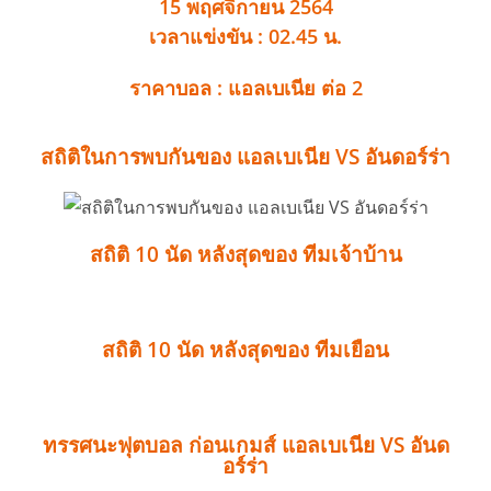
15 พฤศจิกายน 2564
เวลาแข่งขัน : 02.45 น.
ราคาบอล : แอลเบเนีย ต่อ 2
สถิติในการพบกันของ แอลเบเนีย VS อันดอร์ร่า
สถิติ 10 นัด หลังสุดของ ทีมเจ้าบ้าน
สถิติ 10 นัด หลังสุดของ ทีมเยือน
ทรรศนะฟุตบอล ก่อนเกมส์ แอลเบเนีย VS อันด
อร์ร่า