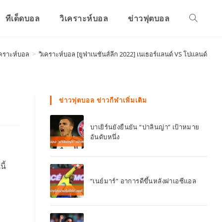
ทีเด็ดบอล
วิเคราะห์บอล
ข่าวฟุตบอล
เคราะห์บอล
>
วิเคราะห์บอล [ยูฟ่าเนชันส์ลีก 2022] เนเธอร์แลนด์ VS โปแลนด์
ข่าวฟุตบอล ข่าวกีฬาเพิ่มเติม
บาเยิร์นยังยืนยัน “ปาลินญ่า” เป้าหมาย
อันดับหนึ่ง
ี้
“เนย์มาร์” อาการดีขึ้นหลังผ่าเอซีแอล