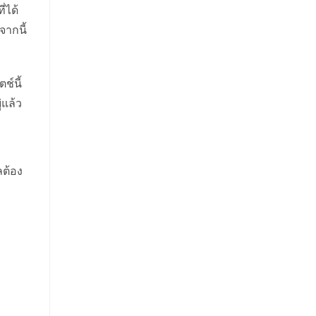
่ได้
จากนี้
ช์นี้
่แล้ว
ลต้อง