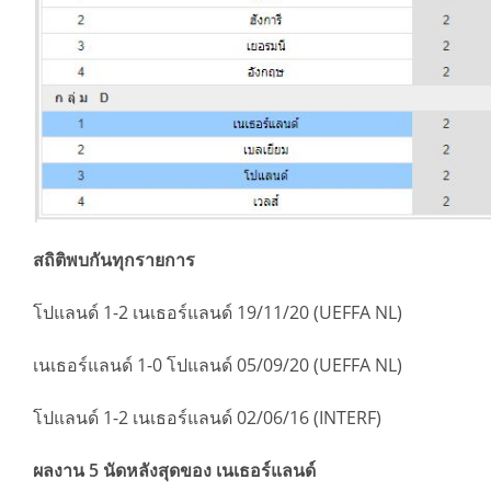
สถิติพบกันทุกรายการ
โปแลนด์ 1-2 เนเธอร์แลนด์ 19/11/20 (UEFFA NL)
เนเธอร์แลนด์ 1-0 โปแลนด์ 05/09/20 (UEFFA NL)
โปแลนด์ 1-2 เนเธอร์แลนด์ 02/06/16 (INTERF)
ผลงาน
5 นัดหลังสุดของ
เนเธอร์แลนด์