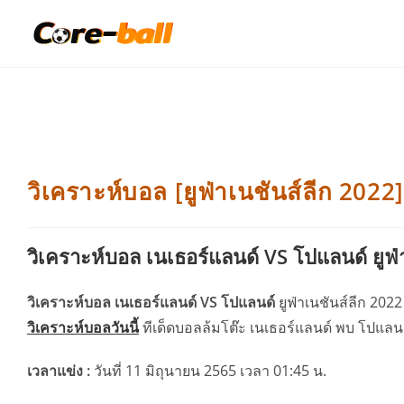
วิเคราะห์บอล [ยูฟ่าเนชันส์ลีก 202
วิเคราะห์บอล เนเธอร์แลนด์
VS โปแลนด์ ยูฟ่
วิเคราะห์บอล เนเธอร์แลนด์
VS โปแลนด์
ยูฟ่าเนชันส์ลีก 20
วิเคราะห์บอลวันนี้
ทีเด็ดบอลล้มโต๊ะ เนเธอร์แลนด์ พบ โปแลน
เวลาแข่ง :
วันที่ 11 มิถุนายน 2565 เวลา 01:45 น.