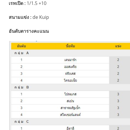
เรทเปิด :
1/1.5 +10
สนามแข่ง :
de Kuip
อันดับตารางคะแนน