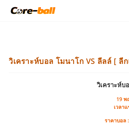
วิเคราะห์บอล โมนาโก VS ลีลล์ [ ลีกเอ
วิเคราะห์บ
19 พ
เวลาแข
ราคาบอล : 