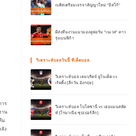
เบติสเตรียมเจรจาสัญญาใหม่ “อิสโก้”
ผีส่งทีมงานแมวมองดูฟอร์ม “เนเวส” ดาว
รุ่งเบนฟิก้า
วิเคราะห์บอลวันนี้ ทีเด็ดบอล
วิเคราะห์บอล เคมบริดจ์ ยูไนเต็ด vs
เร้ดดิ้ง [ลีกวัน อังกฤษ]
้การ
วิเคราะห์บอล โบโตซานี่ vs เฮอแมนสตัด
ลงาน
ท์ [โรมาเนีย ซุปเปอร์ลีก]
ทีม
หลัง