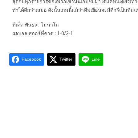
สุดกับทุกรายการของพวกเขานั้นเก็บชัยมาได้แค่หนเดียวเท่าน
ทำได้ดีกว่าเสมอ ดังนั้นเกมนี้แม้ว่าทีมเยือนจะมีดีกรีเป็นทีม
ทีเด็ด ฟันธง : โมนาโก
ผลบอล สกอร์ที่คาด : 1-0/2-1
Facebook
Twitter
Line