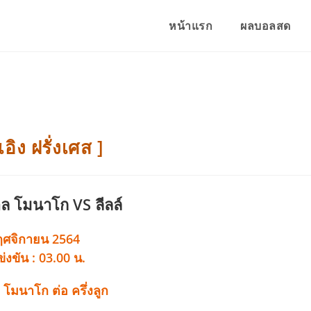
หน้าแรก
ผลบอลสด
ิง ฝรั่งเศส ]
อล โมนาโก VS ลีลล์
ฤศจิกายน 2564
่งขัน : 03.00 น.
โมนาโก ต่อ ครึ่งลูก