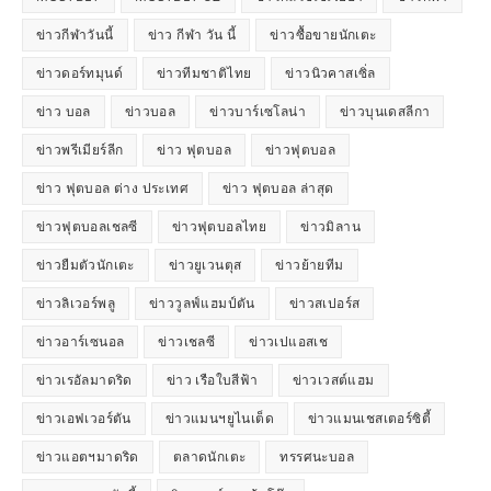
ข่าวกีฬาวันนี้
ข่าว กีฬา วัน นี้
ข่าวซื้อขายนักเตะ
ข่าวดอร์ทมุนด์
ข่าวทีมชาติไทย
ข่าวนิวคาสเซิ่ล
ข่าว บอล
ข่าวบอล
ข่าวบาร์เซโลน่า
ข่าวบุนเดสลีกา
ข่าวพรีเมียร์ลีก
ข่าว ฟุตบอล
ข่าวฟุตบอล
ข่าว ฟุตบอล ต่าง ประเทศ
ข่าว ฟุตบอล ล่าสุด
ข่าวฟุตบอลเชลซี
ข่าวฟุตบอลไทย
ข่าวมิลาน
ข่าวยืมตัวนักเตะ
ข่าวยูเวนตุส
ข่าวย้ายทีม
ข่าวลิเวอร์พลู
ข่าววูลฟ์แฮมป์ตัน
ข่าวสเปอร์ส
ข่าวอาร์เซนอล
ข่าวเชลซี
ข่าวเปแอสเช
ข่าวเรอัลมาดริด
ข่าว เรือใบสีฟ้า
ข่าวเวสต์แฮม
ข่าวเอฟเวอร์ตัน
ข่าวแมนฯยูไนเต็ด
ข่าวแมนเชสเตอร์ซิตี้
ข่าวแอตฯมาดริด
ตลาดนักเตะ
ทรรศนะบอล