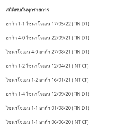
สถิติพบกันทุกรายการ
ฮาก้า 1-1 ไซนาโจเอน 17/05/22 (FIN D1)
ฮาก้า 4-0 ไซนาโจเอน 22/09/21 (FIN D1)
ไซนาโจเอน 4-0 ฮาก้า 27/08/21 (FIN D1)
ฮาก้า 1-2 ไซนาโจเอน 12/04/21 (INT CF)
ไซนาโจเอน 1-2 ฮาก้า 16/01/21 (INT CF)
ฮาก้า 1-4 ไซนาโจเอน 12/09/20 (FIN D1)
ไซนาโจเอน 1-1 ฮาก้า 01/08/20 (FIN D1)
ไซนาโจเอน 1-1 ฮาก้า 06/06/20 (INT CF)