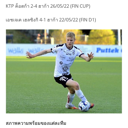
KTP ค็อตก้า 2-4 ฮาก้า 26/05/22 (FIN CUP)
เอชเจเค เฮลซิงกิ 4-1 ฮาก้า 22/05/22 (FIN D1)
สภาพความพร้อมของแต่ละทีม