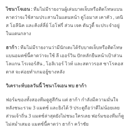
ไซนาโจเอน
:
ทีมไม่มีรายงานผู้เล่นบาดเจ็บหรือติดโทษแบน
คาดว่าจะใช้สามประสานในแดนหน้า ตูโอมาส เคาคัว , เดนิ
ส โอลีนิค และคิงส์ลี่ย์ โอโฟรี่ ส่วน เจค ดันวูดี้ จะประจำอยู่
ในแดนกลาง
ฮาก้า
:
ทีมไม่มีรายงานว่ามีนักเตะได้รับบาดเจ็บหรือติดโทษ
แบนอมตช์นี้คาดว่าจะใช้ ลี เออร์วิน ปักหลักยืนหน้าเป้าส่วน
โลแกน โรเจอร์สัน , โอลิเวอร์ ไวท์ และสตาวรอส ซาโรคอส
ตาส จะค่อยทำเกมอยู้ขางหลัง
วิเคราะห์บอลวันนี้ ไซนาโจเอน พบ ฮาก้า
ฟอร์มของทั้งสองทีมดูสูสีกัน แต่ ฮาก้า กำลังมีความมั่นใจ
หลังชนะรวม 3 แมตช์ และยิงได้ 9 ประตูถือว่าดีไม่น้อยเลย
ส่วนเจ้าถิ่น 3 แมตช์ล่าสุดยังไม่ชนะใครเลย ฟอร์มของทีมก็ดู
ไม่สม่ำเสมอ แมตช์นี้คาดว่า ฮาก้า คว้าชัย