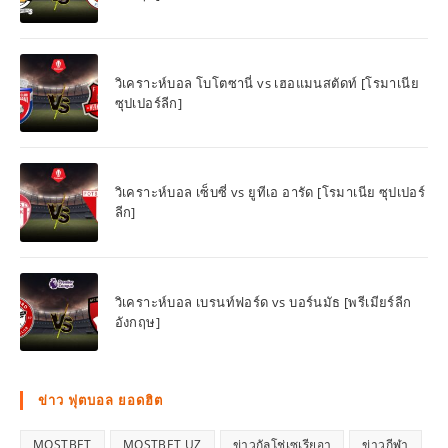
วิเคราะห์บอล โบโตซานี่ vs เฮอแมนสตัดท์ [โรมาเนีย
ซุปเปอร์ลีก]
วิเคราะห์บอล เซ็บซี่ vs ยูทีเอ อารัด [โรมาเนีย ซุปเปอร์
ลีก]
วิเคราะห์บอล เบรนท์ฟอร์ด vs บอร์นมัธ [พรีเมียร์ลีก
อังกฤษ]
ข่าว ฟุตบอล ยอดฮิต
MOSTBET
MOSTBET UZ
ข่าวกัลโช่เซเรียอา
ข่าวกีฬา