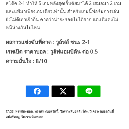
สโต๊ค 2-1 ทำให้ 5 เกมหลังสุดเก็บชัยมาได้ 2 เสมอมา 2 เกม
และแพ้มาเพียงเกมเดียวเท่านั้น สำหรับเกมนี้ฟอร์มการเล่น
ยังไม่ดีเท่าเจ้าถิ่น คาดว่าน่าจะรอดไปได้ยาก แต่แต้มคงไม่
หนีห่างกันไปไหน
ผลการแข่งขันที่คาด : วูล์ฟส์ ชนะ 2-1
เรทเปิด ราคาบอล : วูล์ฟแฮมป์ตัน ต่อ 0.5
ความมั่นใจ : 8/10
TAGS:
ทรรศนะบอล
,
ทรรศนะบอลวันนี้
,
วิเคราะห์บอลล้มโต๊ะ
,
วิเคราะห์บอลวันนี้
สปอร์ตพลู
,
วิเคราะห์ผลบอล