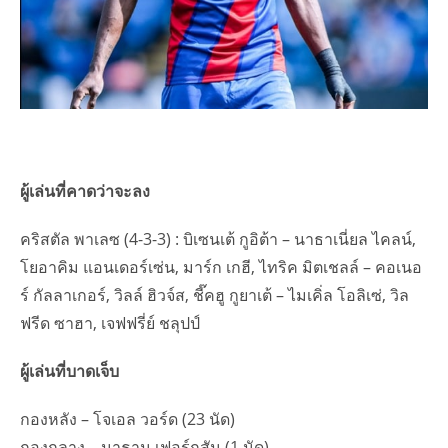
ผู้เล่นที่คาดว่าจะลง
คริสตัล พาเลซ (4-3-3) : บิเซนเต้ กูอิต้า – นาธาเนี่ยล ไคลน์,
โยอาคิม แอนเดอร์เซ่น, มาร์ก เกฮี, ไทริค มิตเชลล์ – คอเนอ
ร์ กัลลาเกอร์, วิลล์ ฮิวจ์ส, ชี๊คฮู กูยาเต้ – ไมเคิ่ล โอลิเซ่, วิล
ฟรีด ซาฮา, เจฟฟรี่ย์ ชลุปป์
ผู้เล่นที่บาดเจ็บ
กองหลัง – โจเอล วอร์ด (23 นัด)
กองกลาง – นาธาน เฟอร์กูสัน (1 นัด)