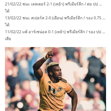
21/02/22 ชนะ เลสเตอร์ 2-1 (เหย้า) พรีเมียร์ลีก / ต่อ ปป …
ได้
13/02/22 ชนะ สเปอร์ส 2-0 (เยือน) พรีเมียร์ลีก / รอง 0.75 …
ได้
11/02/22 แพ้ อาร์เซน่อล 0-1 (เหย้า) พรีเมียร์ลีก / รอง ปป …
เสีย