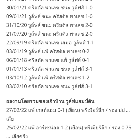
30/01/21 คริสตัล พาเลซ ชนะ วูล์ฟส์ 1-0
09/01/21 วูล์ฟส์ ชนะ คริสตัล พาเลซ 1-0
31/10/20 วูล์ฟส์ ชนะ คริสตัล พาเลซ 2-0
21/07/20 วูล์ฟส์ ชนะ คริสตัล พาเลซ 2-0
22/09/19 คริสตัล พาเลซ เสมอ วูล์ฟส์ 1-1
03/01/19 วูล์ฟส์ แพ้ คริสตัล พาเลซ 0-2
06/01/18 คริสตัล พาเลซ แพ้ วูล์ฟส์ 0-1
01/01/13 คริสตัล พาเลซ ชนะ วูล์ฟส์ 3-1
03/10/12 วูล์ฟส์ แพ้ คริสตัล พาเลซ 1-2
03/02/10 คริสตัล พาเลซ ชนะ วูล์ฟส์ 3-1
ผลงานโดยรวมของเจ้าบ้าน วูล์ฟแฮมป์ตัน
27/02/22 แพ้ เวสต์แฮม 0-1 (เยือน) พรีเมียร์ลีก / รอง ปป …
เสีย
25/02/22 แพ้ อาร์เซน่อล 1-2 (เยือน) พรีเมียร์ลีก / รอง 0.75
… เสียครึ่ง