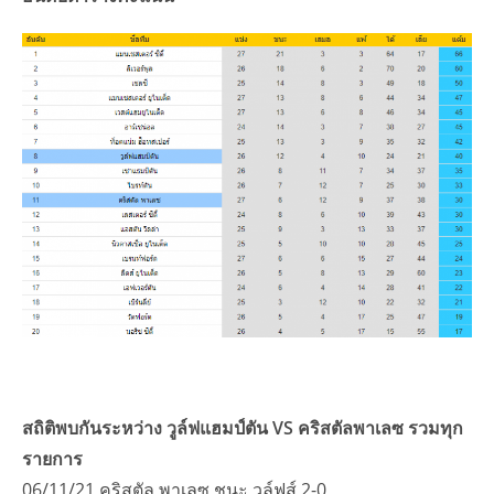
สถิติพบกันระหว่าง วูล์ฟแฮมป์ตัน VS คริสตัลพาเลซ รวมทุก
รายการ
06/11/21 คริสตัล พาเลซ ชนะ วูล์ฟส์ 2-0