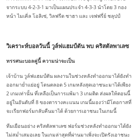
จากระบบ 4-2-3-1 มาเป็นแผนประจำ 4-3-3 นำโดย 3 กอง
หน้า ไมเคิ่ล โอลิเซ่, วิลฟรีด ซาฮา และ เจฟฟรี่ย์ ชลุปป์
วิเคราะห์บอลวันนี้ วูล์ฟแฮมป์ตัน พบ คริสตัลพาเลซ
ทรรศนะบอลคู่นี้ ความน่าจะเป็น
เจ้าบ้าน วูล์ฟแฮมป์ตัน ผลงานในช่วงหลังทำออกมาได้ยังทำ
ออกมาย่ำแย่อยู่ โดนตลอด 5 เกมหลังสุดเอาชนะมาได้เพียง
2 เกมเท่านั้น ที่เหลือเป็นการแพ้มา 3 เกมติด ส่งผลให้ตอนนี้
อยู่ในอันดับที่ 8 ของตารางคะแนน เกมนี้มองว่ามีโดอกาสที่
จะเรียกฟอร์มกลับคืนมาได้ ด้วยการเอาชนะในเกมนี้
ทีมเยือนอย่าง คริสตัลพาเลซ ฟอร์มช่วงหลังทำออกมาได้ยัง
ไม่สม่ำเสมอเลย ในเกมล่าสุดที่ผ่านมาเพิ่งจะเปิดรังเอาชนะ