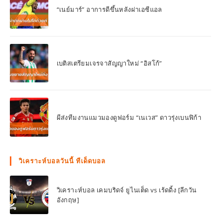
“เนย์มาร์” อาการดีขึ้นหลังผ่าเอซีแอล
เบติสเตรียมเจรจาสัญญาใหม่ “อิสโก้”
ผีส่งทีมงานแมวมองดูฟอร์ม “เนเวส” ดาวรุ่งเบนฟิก้า
วิเคราะห์บอลวันนี้ ทีเด็ดบอล
วิเคราะห์บอล เคมบริดจ์ ยูไนเต็ด vs เร้ดดิ้ง [ลีกวัน
อังกฤษ]