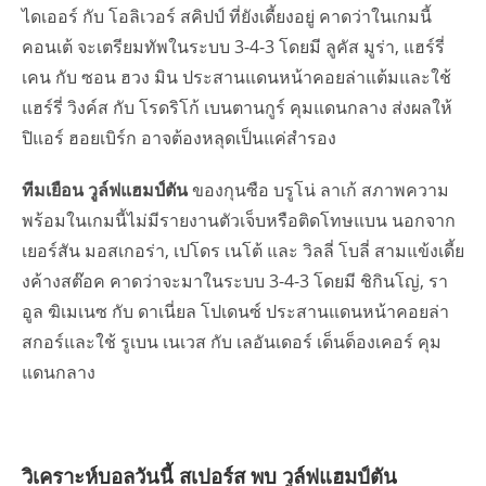
ไดเออร์ กับ โอลิเวอร์ สคิปป์ ที่ยังเดี้ยงอยู่ คาดว่าในเกมนี้
คอนเต้ จะเตรียมทัพในระบบ 3-4-3 โดยมี ลูคัส มูร่า, แฮร์รี่
เคน กับ ซอน ฮวง มิน ประสานแดนหน้าคอยล่าแต้มและใช้
แฮร์รี่ วิงค์ส กับ โรดริโก้ เบนตานกูร์ คุมแดนกลาง ส่งผลให้
ปิแอร์ ฮอยเบิร์ก อาจต้องหลุดเป็นแค่สำรอง
ทีมเยือน วูล์ฟแฮมป์ตัน
ของกุนซือ บรูโน่ ลาเก้ สภาพความ
พร้อมในเกมนี้ไม่มีรายงานตัวเจ็บหรือติดโทษแบน นอกจาก
เยอร์สัน มอสเกอร่า, เปโดร เนโต้ และ วิลลี่ โบลี่ สามแข้งเดี้ย
งค้างสต๊อค คาดว่าจะมาในระบบ 3-4-3 โดยมี ชิกินโญ่, รา
อูล ฆิเมเนซ กับ ดาเนี่ยล โปเดนซ์ ประสานแดนหน้าคอยล่า
สกอร์และใช้ รูเบน เนเวส กับ เลอันเดอร์ เด็นด็องเคอร์ คุม
แดนกลาง
วิเคราะห์บอลวันนี้ สเปอร์ส พบ วูล์ฟแฮมป์ตัน