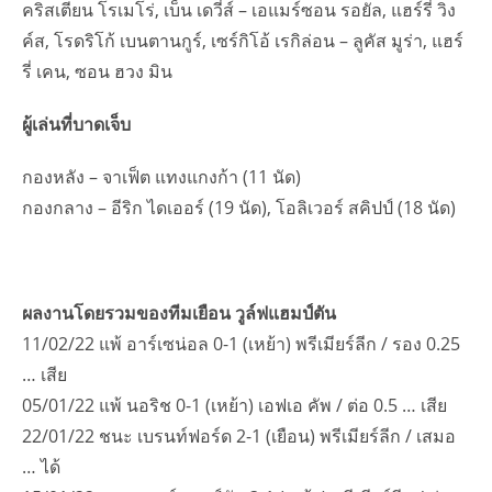
คริสเตียน โรเมโร่, เบ็น เดวี่ส์ – เอแมร์ซอน รอยัล, แฮร์รี่ วิง
ค์ส, โรดริโก้ เบนตานกูร์, เซร์กิโอ้ เรกิล่อน – ลูคัส มูร่า, แฮร์
รี่ เคน, ซอน ฮวง มิน
ผู้เล่นที่บาดเจ็บ
กองหลัง – จาเฟ็ต แทงแกงก้า (11 นัด)
กองกลาง – อีริก ไดเออร์ (19 นัด), โอลิเวอร์ สคิปป์ (18 นัด)
ผลงานโดยรวมของทีมเยือน วูล์ฟแฮมป์ตัน
11/02/22 แพ้ อาร์เซน่อล 0-1 (เหย้า) พรีเมียร์ลีก / รอง 0.25
… เสีย
05/01/22 แพ้ นอริช 0-1 (เหย้า) เอฟเอ คัพ / ต่อ 0.5 … เสีย
22/01/22 ชนะ เบรนท์ฟอร์ด 2-1 (เยือน) พรีเมียร์ลีก / เสมอ
… ได้