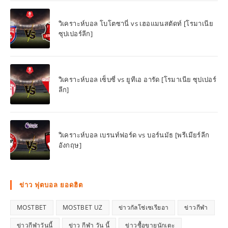
วิเคราะห์บอล โบโตซานี่ vs เฮอแมนสตัดท์ [โรมาเนีย
ซุปเปอร์ลีก]
วิเคราะห์บอล เซ็บซี่ vs ยูทีเอ อารัด [โรมาเนีย ซุปเปอร์
ลีก]
วิเคราะห์บอล เบรนท์ฟอร์ด vs บอร์นมัธ [พรีเมียร์ลีก
อังกฤษ]
ข่าว ฟุตบอล ยอดฮิต
MOSTBET
MOSTBET UZ
ข่าวกัลโช่เซเรียอา
ข่าวกีฬา
ข่าวกีฬาวันนี้
ข่าว กีฬา วัน นี้
ข่าวซื้อขายนักเตะ