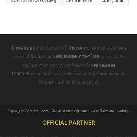
วิเคราะห์บอลวันนี้สปอร์ตพลู
วิเคราะห์ผลบอล
แมนฯยูไนเต็ด
บ้านผลบอล
thscore
ที่เด็ดฟุตบอลวันนี้
บ้านผลบอล888 บ้านผล
ผลบอลสด ภาษาไทย
บอลพรุ่งนี้
บ้านผลบอลสด
ผลบอลเมื่อคืน
ผลบอลสด
สรุปโปรแกรมการแข่งขันทุกลีกดังทั่วโลก
thscore
ผลบอลวันนี้ อัพเดทโปรแกรมบอลวันนี้
บ้านผลบอลล่าสุด
บ้านบอล 7m ทีเด็ดบ้านผลบอลวันนี้
Copyright Core-ball.com - อัพเดทข่าวสารฟุตบอล บอลวันนี้ บ้านผลบอลล่าสุด
OFFICIAL PARTNER