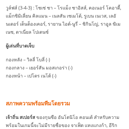
วูล์ฟส์ (3-4-3) : โชเซ่ ซา – โรแม็ง ซาอิสส์, คอเนอร์ โคอาดี้,
แม็กซิมิเลี่ยน คิลแมน – เนลสัน เซเมโด้, รูเบน เนเวส, เลอั
นเดอร์ เด็นด็องเคอร์, รายาน ไอต์-นูรี่ – ชิกินโญ่, ราอูล ฆิเม
เนซ, ดาเนี่ยล โปเดนซ์
ผู้เล่นที่บาดเจ็บ
กองหลัง – วิลลี่ โบลี่ (-)
กองกลาง – เยอร์สัน มอสเกอร่า (-)
กองหน้า – เปโดร เนโต้ (-)
สภาพความพร้อมทีมโดยรวม
เจ้าถิ่น สเปอร์ส
ของกุนซือ อันโตนิโอ คอนเต้ สำหรับความ
พร้อมในเกมนี้จะไม่มีรายชื่อของ จาเฟ็ต แทงแกงก้า, อีริก