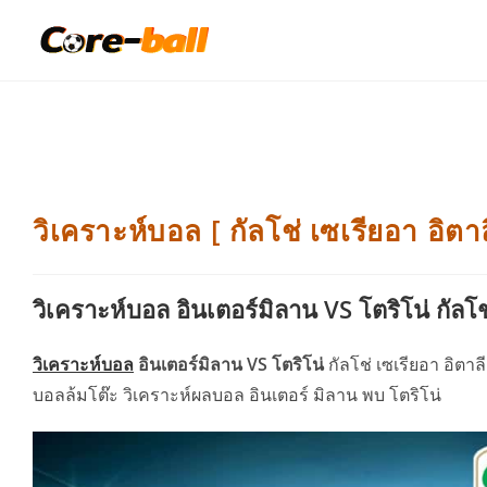
วิเคราะห์บอล [ กัลโช่ เซเรียอา อิตา
วิเคราะห์บอล อินเตอร์มิลาน VS โตริโน่ กัลโ
วิเคราะห์บอล
อินเตอร์มิลาน VS โตริโน่
กัลโช่ เซเรียอา อิตา
บอลล้มโต๊ะ วิเคราะห์ผลบอล อินเตอร์ มิลาน พบ โตริโน่