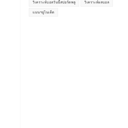
วิเคราะห์บอลวันนี้สปอร์ตพลู
วิเคราะห์ผลบอล
แมนฯยูไนเต็ด