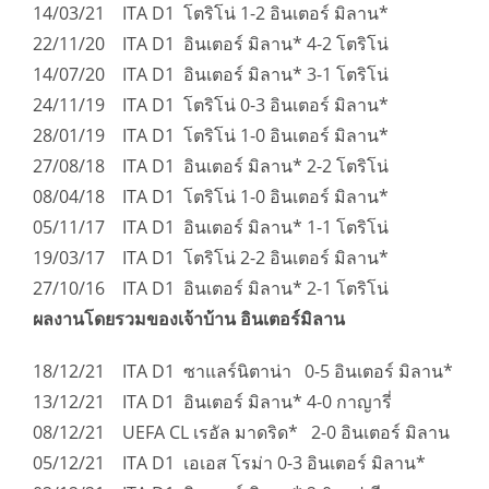
14/03/21 ITA D1 โตริโน่ 1-2 อินเตอร์ มิลาน*
22/11/20 ITA D1 อินเตอร์ มิลาน* 4-2 โตริโน่
14/07/20 ITA D1 อินเตอร์ มิลาน* 3-1 โตริโน่
24/11/19 ITA D1 โตริโน่ 0-3 อินเตอร์ มิลาน*
28/01/19 ITA D1 โตริโน่ 1-0 อินเตอร์ มิลาน*
27/08/18 ITA D1 อินเตอร์ มิลาน* 2-2 โตริโน่
08/04/18 ITA D1 โตริโน่ 1-0 อินเตอร์ มิลาน*
05/11/17 ITA D1 อินเตอร์ มิลาน* 1-1 โตริโน่
19/03/17 ITA D1 โตริโน่ 2-2 อินเตอร์ มิลาน*
27/10/16 ITA D1 อินเตอร์ มิลาน* 2-1 โตริโน่
ผลงานโดยรวมของเจ้าบ้าน อินเตอร์มิลาน
18/12/21 ITA D1 ซาแลร์นิตาน่า 0-5 อินเตอร์ มิลาน*
13/12/21 ITA D1 อินเตอร์ มิลาน* 4-0 กาญารี่
08/12/21 UEFA CL เรอัล มาดริด* 2-0 อินเตอร์ มิลาน
05/12/21 ITA D1 เอเอส โรม่า 0-3 อินเตอร์ มิลาน*