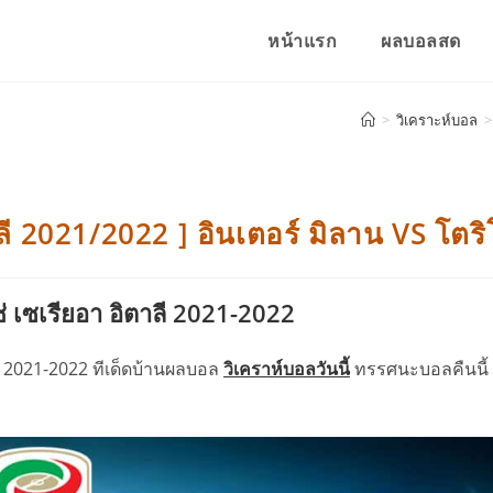
หน้าแรก
ผลบอลสด
>
วิเคราะห์บอล
>
ลี 2021/2022 ] อินเตอร์ มิลาน VS โตริ
ช่ เซเรียอา อิตาลี 2021-2022
ลี 2021-2022 ทีเด็ดบ้านผลบอล
วิเคราห์บอลวันนี้
ทรรศนะบอลคืนนี้ ท