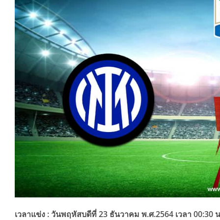
เวลาแข่ง : วันพฤหัสบดีที่ 23 ธันวาคม พ.ศ.2564 เวลา 00:30 น