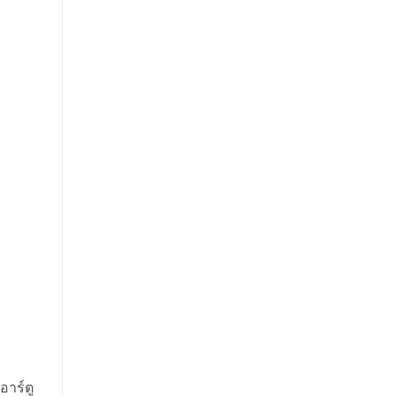
อาร์ตู