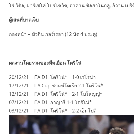
โร่ วิดัล, มาร์เซโล่ โบรโซวิช, ฮาคาน ชัลฮาโนกลู, อิวาน เปริซ
ผู้เล่นที่บาดเจ็บ
กองหน้า – ฆัวกิน กอร์เรอา (12 นัด 4 ประตู)
ผลงานโดยรวมของทีมเยือน โตริโน่
20/12/21 ITA D1 โตริโน่* 1-0 เวโรน่า
17/12/21 ITA Cup ซามพ์โดเรีย 2-1 โตริโน่*
12/12/21 ITA D1 โตริโน่* 2-1 โบโลญญ่า
07/12/21 ITA D1 กาญารี่ 1-1 โตริโน่*
03/12/21 ITA D1 โตริโน่* 2-2 เอ็มโปลี