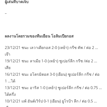
ผู้เล่นที่บาดเจ็บ
–
ผลงานโดยรวมของทีมเยือน โอลิมเปียกอส
23/12/21 ชนะ เลวาเดียกอส 2-0 (เหย้า) กรีซ คัพ / ต่อ 2 …
เจ๊า
19/12/21 ชนะ ลาเมีย 1-0 (เหย้า) ซูเปอร์ลีก กรีซ /ต่อ 2 …
เสีย
16/12/21 ชนะ อโตรมิตอส 3-0 (เยือน) ซูเปอร์ลีก กรีซ / ต่อ
1 …ได้
13/12/21 ชนะ อาริส 1-0 (เหย้า) ซูเปอร์ลีก กรีซ / ต่อ 0.75 …
ได้ครึ่ง
10/12/21 แพ้ อันต์เวิร์ป 0-1 (เยือน) ยูโรป้า ลีก / ต่อ 0.5 …