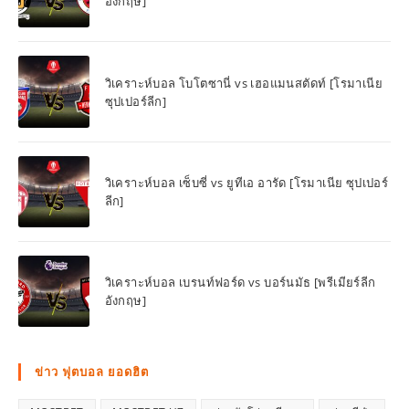
อังกฤษ]
วิเคราะห์บอล โบโตซานี่ vs เฮอแมนสตัดท์ [โรมาเนีย
ซุปเปอร์ลีก]
วิเคราะห์บอล เซ็บซี่ vs ยูทีเอ อารัด [โรมาเนีย ซุปเปอร์
ลีก]
วิเคราะห์บอล เบรนท์ฟอร์ด vs บอร์นมัธ [พรีเมียร์ลีก
อังกฤษ]
ข่าว ฟุตบอล ยอดฮิต