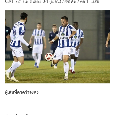
03/11/21 แพ้ คิฟิเซีย 0-1 (เยือน) กรีซ คัพ / ต่อ 1 …เสีย
ผู้เล่นที่คาดว่าจะลง
–