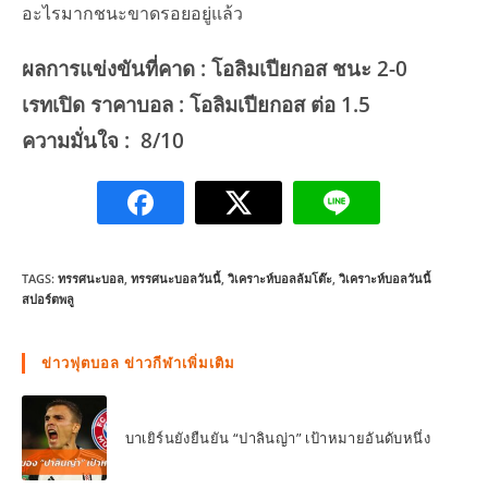
อะไรมากชนะขาดรอยอยู่แล้ว
ผลการแข่งขันที่คาด : โอลิมเปียกอส ชนะ 2-0
เรทเปิด ราคาบอล : โอลิมเปียกอส ต่อ 1.5
ความมั่นใจ : 8/10
TAGS:
ทรรศนะบอล
,
ทรรศนะบอลวันนี้
,
วิเคราะห์บอลล้มโต๊ะ
,
วิเคราะห์บอลวันนี้
สปอร์ตพลู
ข่าวฟุตบอล ข่าวกีฬาเพิ่มเติม
บาเยิร์นยังยืนยัน “ปาลินญ่า” เป้าหมายอันดับหนึ่ง