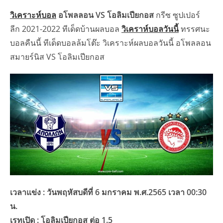
วิเคราะห์บอล
อโพลลอน VS โอลิมเปียกอส
กรีซ ซูปเปอร์
ลีก 2021-2022 ทีเด็ดบ้านผลบอล
วิเคราห์บอลวันนี้
ทรรศนะ
บอลคืนนี้ ทีเด็ดบอลล้มโต๊ะ วิเคราะห์ผลบอลวันนี้ อโพลลอน
สมายร์นิส VS โอลิมเปียกอส
เวลาแข่ง : วันพฤหัสบดีที่ 6 มกราคม พ.ศ.2565 เวลา 00:30
น.
เรทเปิด : โอลิมเปียกอส ต่อ 1.5