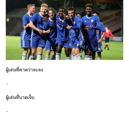
ผู้เล่นที่คาดว่าจะลง
–
ผู้เล่นที่บาดเจ็บ
–