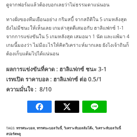
ดูจากฟอร์มแล้วต้องบอกเลยว่าไม่ธรรมดาแน่นอน
ทางฝั่งของทีมเยือนอย่าง กริมสบี้ จากสถิติใน 5 เกมหลังสุด
ยังไม่มีชนะให้เห็นเลย เกมล่าสุดตีเสมอกับ ฮาลิแฟกซ์ 1-1
จากการแข่งขันใน 5 เกมหลังสุด เสมอมา 1 นัด และแพ้มา 4
เกมนี้มองว่า ไม่มีอะไรให้คิดวิเคราะห์มากเลย ยังไงเจ้าถินก็
ต้องเก็บแต้มไปได้แน่นอน
ผลการแข่งขันที่คาด : ฮาลิแฟกซ์ ชนะ 3-1
เรทเปิด ราคาบอล : ฮาลิแฟกซ์ ต่อ 0.5/1
ความมั่นใจ : 8/10
TAGS:
ทรรศนะบอล
,
ทรรศนะบอลวันนี้
,
วิเคราะห์บอลล้มโต๊ะ
,
วิเคราะห์บอลวันนี้
สปอร์ตพลู