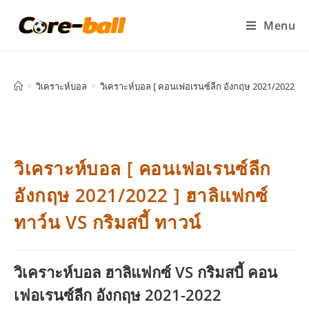
Menu
>
วิเคราะห์บอล
>
วิเคราะห์บอล [ คอนเฟอเรนซ์ลีก อังกฤษ 2021/2022 ] ฮา
วิเคราะห์บอล [ คอนเฟอเรนซ์ลีก
อังกฤษ 2021/2022 ] ฮาลิแฟกซ์
ทาว์น VS กริมสบี้ ทาวน์
วิเคราะห์บอล ฮาลิแฟกซ์ VS กริมสบี้ คอน
เฟอเรนซ์ลีก อังกฤษ 2021-2022