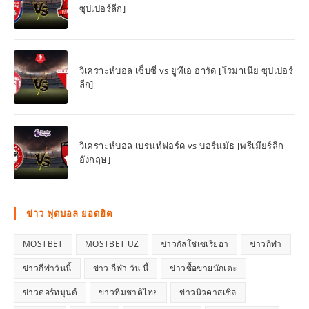
ซุปเปอร์ลีก]
วิเคราะห์บอล เซ็บซี่ vs ยูทีเอ อารัด [โรมาเนีย ซุปเปอร์
ลีก]
วิเคราะห์บอล เบรนท์ฟอร์ด vs บอร์นมัธ [พรีเมียร์ลีก
อังกฤษ]
ข่าว ฟุตบอล ยอดฮิต
MOSTBET
MOSTBET UZ
ข่าวกัลโช่เซเรียอา
ข่าวกีฬา
ข่าวกีฬาวันนี้
ข่าว กีฬา วัน นี้
ข่าวซื้อขายนักเตะ
ข่าวดอร์ทมุนด์
ข่าวทีมชาติไทย
ข่าวนิวคาสเซิ่ล