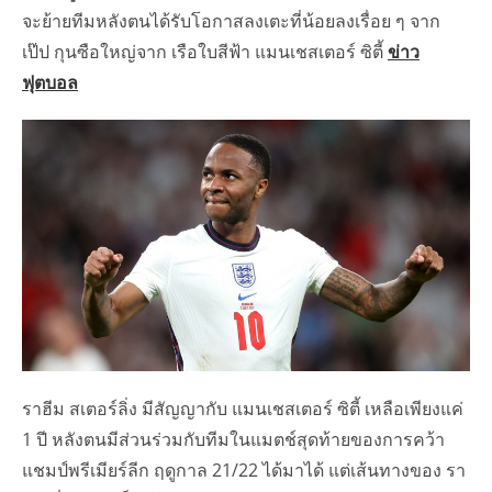
จะย้ายทีมหลังตนได้รับโอกาสลงเตะที่น้อยลงเรื่อย ๆ จาก
เป๊ป กุนซือใหญ่จาก เรือใบสีฟ้า แมนเชสเตอร์ ซิตี้
ข่าว
ฟุตบอล
ราฮีม สเตอร์ลิ่ง มีสัญญากับ แมนเชสเตอร์ ซิตี้ เหลือเพียงแค่
1 ปี หลังตนมีส่วนร่วมกับทีมในแมตช์สุดท้ายของการคว้า
แชมป์พรีเมียร์ลีก ฤดูกาล 21/22 ได้มาได้ แต่เส้นทางของ รา