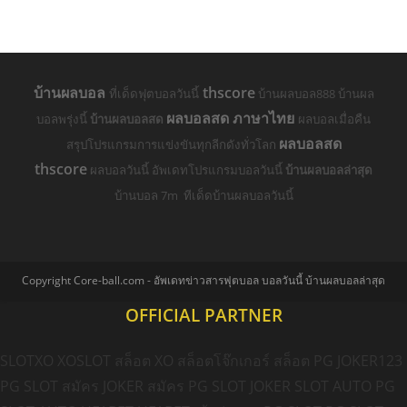
บ้านผลบอล
thscore
ที่เด็ดฟุตบอลวันนี้
บ้านผลบอล888 บ้านผล
ผลบอลสด ภาษาไทย
บอลพรุ่งนี้
บ้านผลบอลสด
ผลบอลเมื่อคืน
ผลบอลสด
สรุปโปรแกรมการแข่งขันทุกลีกดังทั่วโลก
thscore
ผลบอลวันนี้ อัพเดทโปรแกรมบอลวันนี้
บ้านผลบอลล่าสุด
บ้านบอล 7m ทีเด็ดบ้านผลบอลวันนี้
Copyright Core-ball.com - อัพเดทข่าวสารฟุตบอล บอลวันนี้ บ้านผลบอลล่าสุด
OFFICIAL PARTNER
SLOTXO
XOSLOT
สล็อต XO
สล็อตโจ๊กเกอร์
สล็อต PG
JOKER123
PG SLOT
สมัคร JOKER
สมัคร PG SLOT
JOKER SLOT AUTO
PG