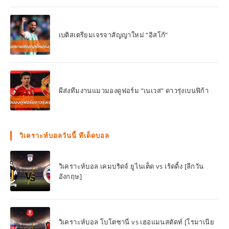
เบติสเตรียมเจรจาสัญญาใหม่ “อิสโก้”
ผีส่งทีมงานแมวมองดูฟอร์ม “เนเวส” ดาวรุ่งเบนฟิก้า
วิเคราะห์บอลวันนี้ ทีเด็ดบอล
วิเคราะห์บอล เคมบริดจ์ ยูไนเต็ด vs เร้ดดิ้ง [ลีกวัน
อังกฤษ]
วิเคราะห์บอล โบโตซานี่ vs เฮอแมนสตัดท์ [โรมาเนีย