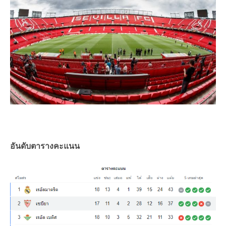
อันดับตารางคะแนน