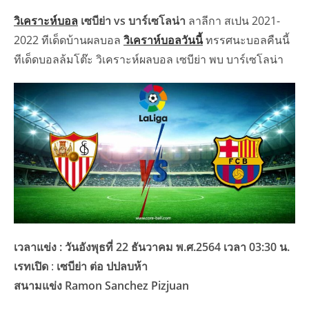
วิเคราะห์บอล
เซบีย่า vs บาร์เซโลน่า
ลาลีกา สเปน 2021-
2022 ทีเด็ดบ้านผลบอล
วิเคราห์บอลวันนี้
ทรรศนะบอลคืนนี้
ทีเด็ดบอลล้มโต๊ะ วิเคราะห์ผลบอล เซบีย่า พบ บาร์เซโลน่า
เวลาแข่ง : วันอังพุธที่ 22 ธันวาคม พ.ศ.2564 เวลา 03:30 น.
เรทเปิด
:
เซบีย่า ต่อ ปปลบห้า
สนามแข่ง Ramon Sanchez Pizjuan