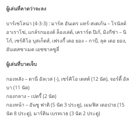
ผู้เล่นที่คาดว่าจะลง
บาร์เซโลน่า (4-3-3) : มาร์ค อันเดร แทร์-สเตเก้น – โรนัลด์
อาเราโฆ่, แกล์รกมองต์ ล็องเล่ต์, เคราร์ด ปิเก้, มิงกีซ่า – นิ
โก้, เซร์คิโอ บุสเก็ตส์, เฟรงกี้ เดอ ยอง – กาบี, ลุค เดอ ยอง,
อับเดสซาเมด เอซซาลซูลี่
ผู้เล่นที่บาดเจ็บ
กองหลัง – ดานี่ อัลเวส (-), เซร์คิโอ เดสต์ (12 นัด), จอร์ดี้ อัล
บา (11 นัด)
กองกลาง – เปดรี้ (2 นัด)
กองหน้า – อันซู ฟาติ (5 นัด 3 ประตู), เมมฟิส เดอปาย (15
นัด 8 ประตู), มาร์ติน เบรทเวธ (3 นัด 2 ประตู)