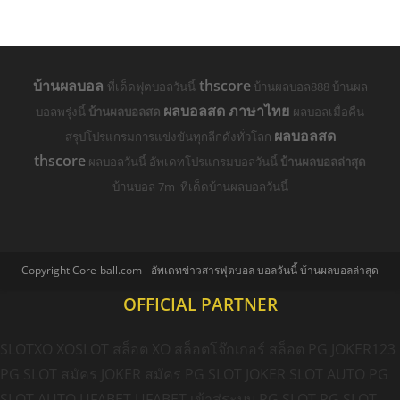
บ้านผลบอล
thscore
ที่เด็ดฟุตบอลวันนี้
บ้านผลบอล888 บ้านผล
ผลบอลสด ภาษาไทย
บอลพรุ่งนี้
บ้านผลบอลสด
ผลบอลเมื่อคืน
ผลบอลสด
สรุปโปรแกรมการแข่งขันทุกลีกดังทั่วโลก
thscore
ผลบอลวันนี้ อัพเดทโปรแกรมบอลวันนี้
บ้านผลบอลล่าสุด
บ้านบอล 7m ทีเด็ดบ้านผลบอลวันนี้
Copyright Core-ball.com - อัพเดทข่าวสารฟุตบอล บอลวันนี้ บ้านผลบอลล่าสุด
OFFICIAL PARTNER
SLOTXO
XOSLOT
สล็อต XO
สล็อตโจ๊กเกอร์
สล็อต PG
JOKER123
PG SLOT
สมัคร JOKER
สมัคร PG SLOT
JOKER SLOT AUTO
PG
SLOT AUTO
UFABET
UFABET เข้าสู่ระบบ
PG SLOT
PG SLOT